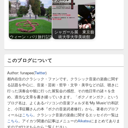
シャガール展 東京藝
ウィーン・パリ旅行記2
術大学大学美術館
メ
このブログについて
イ
ン
サ
Author: funapee(
Twitter
)
イ
都内在住のクラシック・ファンです。クラシック音楽の楽曲に関す
ド
る話題を中心に、音楽・芸術・哲学・文学・美学などの話、聴きに
バ
行った演奏会や観に行った展覧会の感想、その他日常の諸々を含
ー
め、適当な文章を書き綴っていきます。「ボクノオンガク」という
ウ
ィ
ブログ名は、よくあるパソコンの音楽フォルダ名“My Music”の和訳
ジ
と、小澤征爾さんの本『ボクの音楽武者修行』から。著者のプロフ
ェ
ィールは
こちら
。クラシック音楽の楽曲に関するエッセイの一覧は
ッ
こちら
。アイカツ関連の記事はメニューの
Aikatsu
にまとめてありま
ト
すのでぜひそちらからご覧ください。