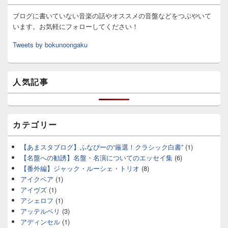
ブログに書いていない音楽の話やオススメの音盤などをつぶやいて
います。お気軽にフォローしてください！
Tweets by bokunoongaku
人気記事
カテゴリー
【あまスタブログ】ふなぴーの“厳選！クラシック白書”
(1)
【名盤への勧誘】名盤・名演についてのエッセイ集
(6)
【番外編】ジャック・ルーシェ・トリオ
(8)
アイクベア
(1)
アイヴズ
(1)
アシェロフ
(1)
アッテルベリ
(3)
アディンセル
(1)