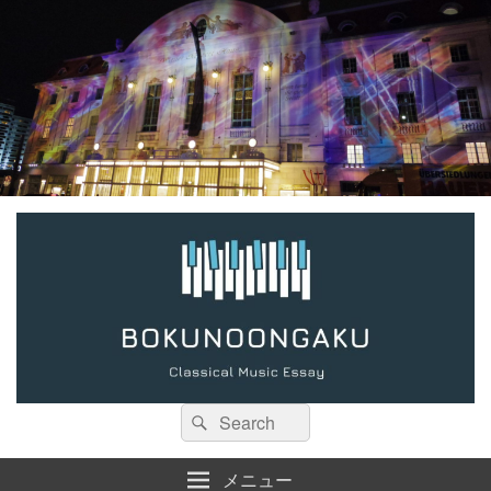
検
検
索:
索
メニュー