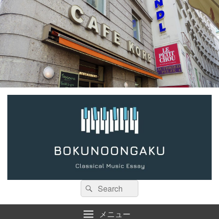
検
検
索:
索
メニュー