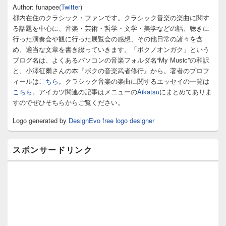
サ
Author: funapee(
Twitter
)
イ
都内在住のクラシック・ファンです。クラシック音楽の楽曲に関す
ド
る話題を中心に、音楽・芸術・哲学・文学・美学などの話、聴きに
バ
行った演奏会や観に行った展覧会の感想、その他日常の諸々を含
ー
め、適当な文章を書き綴っていきます。「ボクノオンガク」という
ウ
ィ
ブログ名は、よくあるパソコンの音楽フォルダ名“My Music”の和訳
ジ
と、小澤征爾さんの本『ボクの音楽武者修行』から。著者のプロフ
ェ
ィールは
こちら
。クラシック音楽の楽曲に関するエッセイの一覧は
ッ
こちら
。アイカツ関連の記事はメニューの
Aikatsu
にまとめてありま
ト
すのでぜひそちらからご覧ください。
エ
リ
Logo generated by
DesignEvo free logo designer
ア
スポンサードリンク