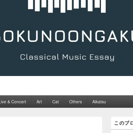
Live & Concert
Art
Cat
Others
Aikatsu
メ
このブ
イ
ン