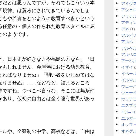
方だとは思うんですが、それでもこういう本
アイヴ
アシェ
「規律」は蔑ろにされてきているんでしょ
アッテ
どもや若者をどのように教育すべきかという
アディ
る任意の・個人の作られた教育スタイルに屈
アネ
(1)
とのようです。
アルビ
アルベ
アルベ
アルベ
と、日本史が好きな方や福島の方なら、『日
アーベ
イザイ
(
かもしれません。会津藩における幼児教育、
イベー
ければなりませぬ」「弱い者をいじめてはな
イルマ
なりませぬ」……などなど、詰まるところ
ウェー
神ですね。つべこべ言うな、そこには無条件
ウェー
ウッチ
があり、仮初の自由とは全く違う世界があっ
エスプ
エル=
エルガ
オッフ
オネゲ
ールや、全寮制の中学、高校などは、自由は