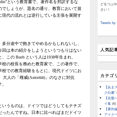
Disziplin”という教育書で、著作名を邦訳するな
どをつぶ
のでしょうが、題名の通り、教育において規
さい！
に現代の流れとは逆行している主張を展開す
Tweets by
、多分途中で飽きてやめるかもしれないし、
人気記
今回は本の紹介をしようというつもりはない
この Bueb という人は1938年生まれ、
宿制学校の校長を務めた教育家で、この著作で、
学校での教育経験をもとに、現代ドイツにお
カテゴ
さ、大人の「権威(Autorität)」のなさに対抗
す。
【あま
ク白書”
【名盤
イ集
(6)
というものは、ドイツではどうしてもナチズ
【番外
だったんですね。日本に比べればまだドイツ
アイク