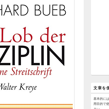
文章を
基本的に
用目的で
さい。