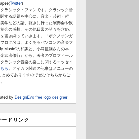
napee(
Twitter
)
のクラシック・ファンです。クラシック音
に関する話題を中心に、音楽・芸術・哲
・美学などの話、聴きに行った演奏会や観
展覧会の感想、その他日常の諸々を含め、
章を書き綴っていきます。「ボクノオンガ
うブログ名は、よくあるパソコンの音楽フ
y Music”の和訳と、小澤征爾さんの本
音楽武者修行』から。著者のプロフィール
。クラシック音楽の楽曲に関するエッセイ
こちら
。アイカツ関連の記事はメニューの
まとめてありますのでぜひそちらからご
い。
rated by
DesignEvo free logo designer
サードリンク