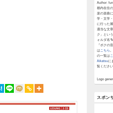
サ
Author: fu
イ
都内在住
ド
楽の楽曲
バ
学・文学
ー
に行った
ウ
ィ
適当な文
ジ
ク」とい
ェ
ォルダ名“M
ッ
『ボクの
ト
は
こちら
エ
の一覧は
リ
ア
Aikatsu
に
覧くださ
Logo gene
スポン