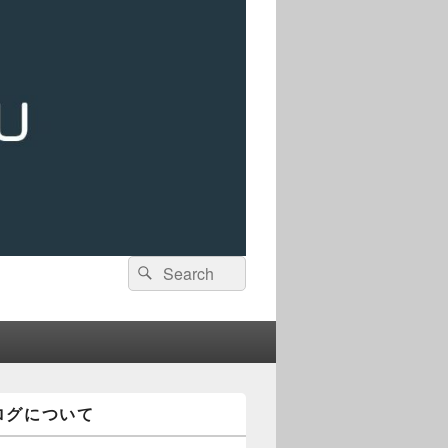
検
検
索:
索
ログについて