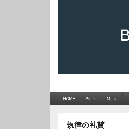
メ
HOME
Profile
Music
イ
ン
メ
ニ
規律の礼賛
ュ