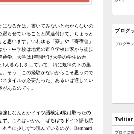
けになるかは、書いてみないとわからないの
ブログ
心躍らせていることと関連付けて、ちょっと
うと思います。いわゆる「寮」や「寄宿舎」
ブログラ
は小・中学校は地元の市立学校に家から徒歩
車通学、大学は1年間だけ大学の学生宿舎、
と1人暮らしをしていて、特に規律の下の集
ん。そう、この経験がないからこそ思うので
のスタイルが必要だった、あるいは適してい
事があるのです。
勉強しなんとかドイツ語検定4級は取ったの
Twitter
せず、これはいかん、ぼちぼちドイツ語も読
当に少しずつ読んでいるのが、Bernhard
ブログに