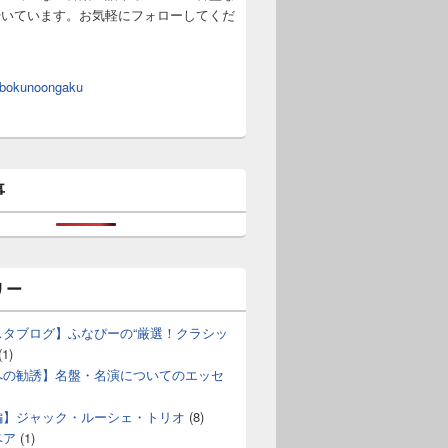
やいています。お気軽にフォローしてくだ
 bokunoongaku
事
リー
スタブログ】ふなぴーの“厳選！クラシッ
(1)
への勧誘】名盤・名演についてのエッセ
編】ジャック・ルーシェ・トリオ
(8)
ベア
(1)