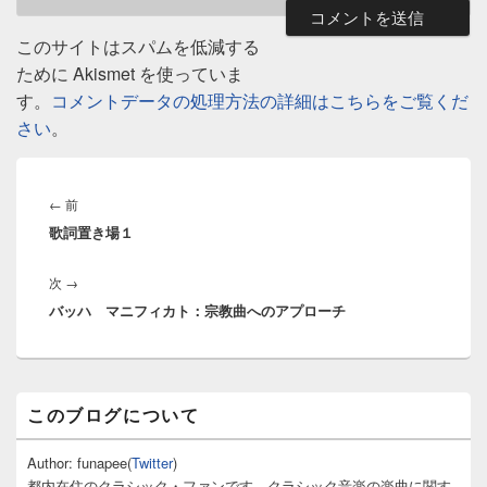
このサイトはスパムを低減する
ために Akismet を使っていま
す。
コメントデータの処理方法の詳細はこちらをご覧くだ
さい
。
投
稿
前
←
前
ナ
歌詞置き場１
の
ビ
投
ゲ
次
次
→
稿:
ー
バッハ マニフィカト：宗教曲へのアプローチ
の
シ
投
ョ
稿:
ン
メ
このブログについて
イ
ン
サ
Author: funapee(
Twitter
)
イ
都内在住のクラシック・ファンです。クラシック音楽の楽曲に関す