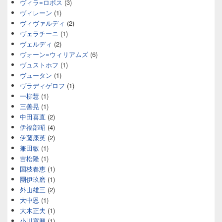
ヴィラ=ロボス
(3)
ヴィレーン
(1)
ヴィヴァルディ
(2)
ヴェラチーニ
(1)
ヴェルディ
(2)
ヴォーン=ウィリアムズ
(6)
ヴュストホフ
(1)
ヴュータン
(1)
ヴラディゲロフ
(1)
一柳慧
(1)
三善晃
(1)
中田喜直
(2)
伊福部昭
(4)
伊藤康英
(2)
兼田敏
(1)
吉松隆
(1)
国枝春恵
(1)
團伊玖磨
(1)
外山雄三
(2)
大中恩
(1)
大木正夫
(1)
小川寛興
(1)