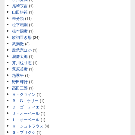
尾崎宗吉
(1)
山田耕筰
(1)
未分類
(11)
松平頼則
(1)
橋本國彦
(1)
歌詞置き場
(24)
武満徹
(2)
殷承宗ほか
(1)
瀧廉太郎
(1)
芥川也寸志
(1)
萩原英彦
(1)
趙季平
(1)
野田暉行
(1)
高田三郎
(1)
Ａ・クライン
(1)
Ｂ・G・ケリー
(1)
Ｄ・ゴーティエ
(1)
Ｊ・オーベール
(1)
Ｌ・オーベール
(1)
Ｒ・シュトラウス
(4)
Ｓ・ブリクシ
(1)