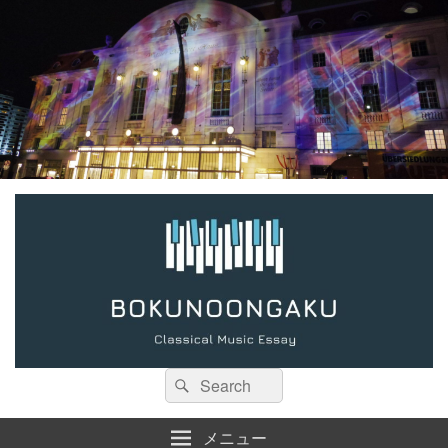
検
検
索:
索
メニュー