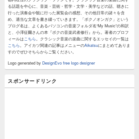
ド
る話題を中心に、音楽・芸術・哲学・文学・美学などの話、聴きに
バ
行った演奏会や観に行った展覧会の感想、その他日常の諸々を含
ー
め、適当な文章を書き綴っていきます。「ボクノオンガク」という
ウ
ィ
ブログ名は、よくあるパソコンの音楽フォルダ名“My Music”の和訳
ジ
と、小澤征爾さんの本『ボクの音楽武者修行』から。著者のプロフ
ェ
ィールは
こちら
。クラシック音楽の楽曲に関するエッセイの一覧は
ッ
こちら
。アイカツ関連の記事はメニューの
Aikatsu
にまとめてありま
ト
すのでぜひそちらからご覧ください。
エ
リ
Logo generated by
DesignEvo free logo designer
ア
スポンサードリンク