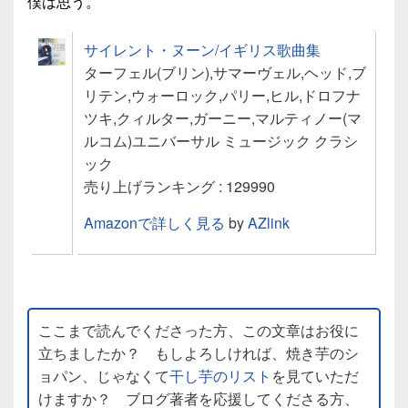
僕は思う。
サイレント・ヌーン/イギリス歌曲集
ターフェル(ブリン),サマーヴェル,ヘッド,ブ
リテン,ウォーロック,パリー,ヒル,ドロフナ
ツキ,クィルター,ガーニー,マルティノー(マ
ルコム)ユニバーサル ミュージック クラシ
ック
売り上げランキング : 129990
Amazonで詳しく見る
by
AZlink
ここまで読んでくださった方、この文章はお役に
立ちましたか？ もしよろしければ、焼き芋のシ
ョパン、じゃなくて
干し芋のリスト
を見ていただ
けますか？ ブログ著者を応援してくださる方、