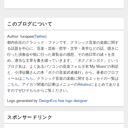
稿:
ン
メ
このブログについて
イ
ン
サ
Author: funapee(
Twitter
)
イ
都内在住のクラシック・ファンです。クラシック音楽の楽曲に関す
ド
る話題を中心に、音楽・芸術・哲学・文学・美学などの話、聴きに
バ
行った演奏会や観に行った展覧会の感想、その他日常の諸々を含
ー
め、適当な文章を書き綴っていきます。「ボクノオンガク」という
ウ
ィ
ブログ名は、よくあるパソコンの音楽フォルダ名“My Music”の和訳
ジ
と、小澤征爾さんの本『ボクの音楽武者修行』から。著者のプロフ
ェ
ィールは
こちら
。クラシック音楽の楽曲に関するエッセイの一覧は
ッ
こちら
。アイカツ関連の記事はメニューの
Aikatsu
にまとめてありま
ト
すのでぜひそちらからご覧ください。
エ
リ
Logo generated by
DesignEvo free logo designer
ア
スポンサードリンク