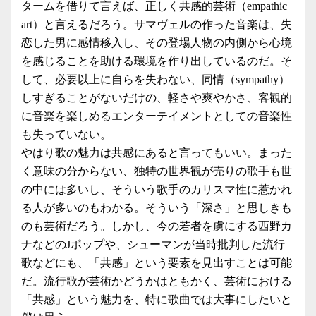
タームを借りて言えば、正しく共感的芸術（empathic
art）と言えるだろう。サマヴェルの作った音楽は、失
恋した男に感情移入し、その登場人物の内側から心境
を感じることを助ける環境を作り出しているのだ。そ
して、必要以上に自らを失わない、同情（sympathy）
しすぎることがないだけの、軽さや爽やかさ、客観的
に音楽を楽しめるエンターテイメントとしての音楽性
も失っていない。
やはり歌の魅力は共感にあると言ってもいい。まった
く意味の分からない、独特の世界観が売りの歌手も世
の中には多いし、そういう歌手のカリスマ性に惹かれ
る人が多いのもわかる。そういう「深さ」と思しきも
のも芸術だろう。しかし、今の若者を虜にする西野カ
ナなどのJポップや、シューマンが当時批判した流行
歌などにも、「共感」という要素を見出すことは可能
だ。流行歌が芸術かどうかはともかく、芸術における
「共感」という魅力を、特に歌曲では大事にしたいと