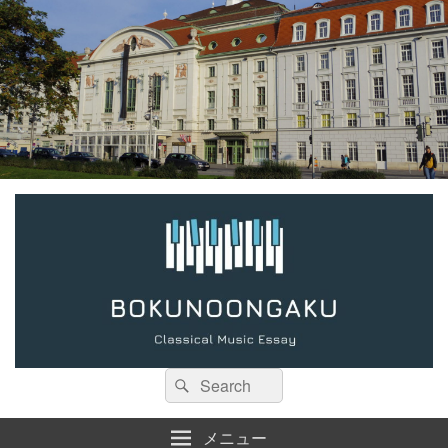
検
検
索:
索
メニュー