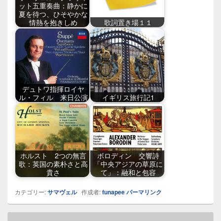
ット五重奏曲：静かに
夏を待つ、ひそやかな
情熱を抱きしめ
歌詞置き場１１
デュトワ指揮ロイヤ
ル・フィル 来日公演
イギリス旅行記1
ホルスト 2つの無言
ボロディン 交響詩
歌：英国の素朴さと高
「中央アジアの草原に
貴さ
て」：融和と包容
カテゴリー:
サマヴェル
作成者:
funapee
パーマリンク