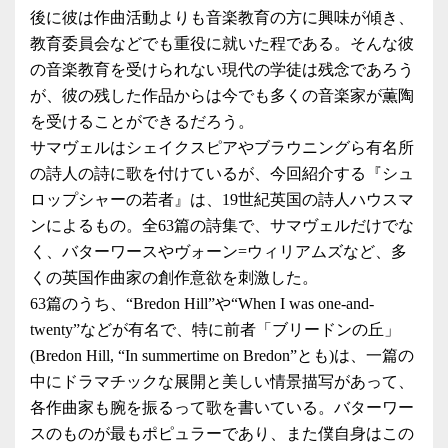
後に彼は作曲活動よりも音楽教育の方に興味が傾き、
教育委員会などでも重役に就いた程である。そんな彼
の音楽教育を受けられない現代の学徒は残念であろう
が、彼の残した作品からは今でも多くの音楽家が薫陶
を受けることができるだろう。
サマヴェルはシェイクスピアやブラウニングら有名所
の詩人の詩に歌を付けているが、今回紹介する『シュ
ロップシャーの若者』は、19世紀英国の詩人ハウスマ
ンによるもの。全63篇の詩集で、サマヴェルだけでな
く、バターワースやヴォーン=ウィリアムズなど、多
くの英国作曲家の創作意欲を刺激した。
63篇のうち、“Bredon Hill”や“When I was one-and-
twenty”などが有名で、特に前者「ブリードンの丘」
(Bredon Hill, “In summertime on Bredon”とも)は、一篇の
中にドラマチックな展開と美しい情景描写があって、
各作曲家も腕を振るって歌を書いている。バターワー
スのものが最もポピュラーであり、また僕自身はこの