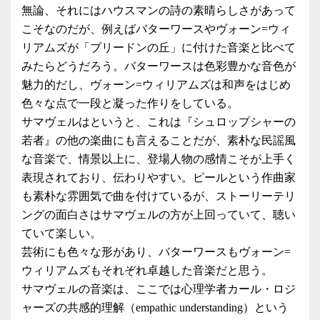
無論、それにはハウスマンの詩の素晴らしさがあって
こそなのだが、例えばバターワースやヴォーン=ウィ
リアムズが「ブリードンの丘」に付けた音楽と比べて
みたらどうだろう。バターワースは色彩豊かな音色が
魅力的だし、ヴォーン=ウィリアムズは和声をはじめ
色々な点で一段と凝った作りをしている。
サマヴェルはというと、これは『シュロップシャーの
若者』の他の楽曲にも言えることだが、素朴な民謡風
な音楽で、情景以上に、登場人物の感情こそが上手く
表現されており、伝わりやすい。ピールという作曲家
も素朴な雰囲気で曲を付けているが、ストーリーテリ
ングの面白さはサマヴェルの方が上回っていて、聴い
ていて楽しい。
芸術にも色々な形があり、バターワースもヴォーン=
ウィリアムズもそれぞれ卓越した音楽だと思う。
サマヴェルの音楽は、ここでは心理学者カール・ロジ
ャーズの共感的理解（empathic understanding）という