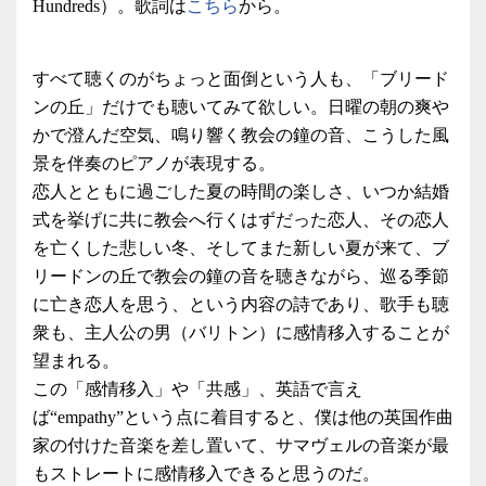
Hundreds）。歌詞は
こちら
から。
すべて聴くのがちょっと面倒という人も、「ブリード
ンの丘」だけでも聴いてみて欲しい。日曜の朝の爽や
かで澄んだ空気、鳴り響く教会の鐘の音、こうした風
景を伴奏のピアノが表現する。
恋人とともに過ごした夏の時間の楽しさ、いつか結婚
式を挙げに共に教会へ行くはずだった恋人、その恋人
を亡くした悲しい冬、そしてまた新しい夏が来て、ブ
リードンの丘で教会の鐘の音を聴きながら、巡る季節
に亡き恋人を思う、という内容の詩であり、歌手も聴
衆も、主人公の男（バリトン）に感情移入することが
望まれる。
この「感情移入」や「共感」、英語で言え
ば“empathy”という点に着目すると、僕は他の英国作曲
家の付けた音楽を差し置いて、サマヴェルの音楽が最
もストレートに感情移入できると思うのだ。