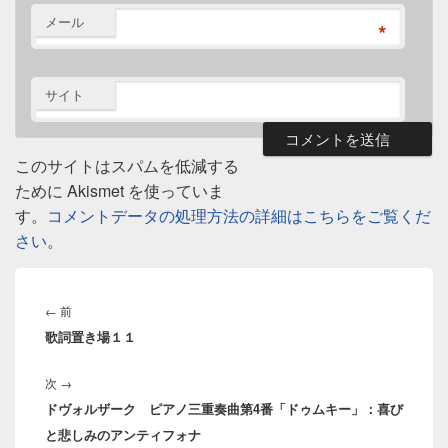
メール
*
サイト
このサイトはスパムを低減する
ために Akismet を使っていま
す。
コメントデータの処理方法の詳細はこちらをご覧くだ
さい
。
投
稿
前
←
前
ナ
歌詞置き場１１
の
ビ
投
ゲ
次
次
→
稿:
ー
ドヴォルザーク ピアノ三重奏曲第4番「ドゥムキー」：喜び
の
シ
と悲しみのアンティフォナ
投
ョ