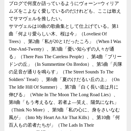
ブログで何度か語っているようにヴォーン=ウィリア
ムズをこよなく愛しているのだけれども、ここは敢え
てサマヴェルを推したい。
サマヴェルは10曲の歌曲集として仕上げている。第1
曲「何より愛らしい木、桜は今」（Loveliest Of
Trees）、第2曲「私が20と1だったころ」（When I Was
One-And-Twenty）、第3曲「憂い知らずの人々が通
る」（There Pass The Careless People）、第4曲「ブリー
ドンの丘」（In Summertime On Bredon）、第5曲「兵隊
の足音が通りを鳴らす」（The Street Sounds To The
Soldiers’ Tread）、第6曲「夏のけだるい丘の上」（On
The Idle Hill Of Summer）、第7曲「白く長い道は月に
伸びる」（White In The Moon The Long Road Lies）、
第8曲「もう考えるな、若者よ―笑え、陽気になれ」
（Think No More）、第9曲「私の心に、身をさいなむ
風が」（Into My Heart An Air That Kills）、第10曲「何
百人もの若者たちが」（The Lads In Their