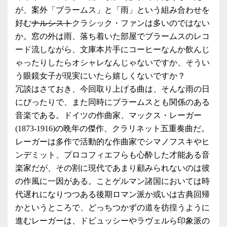
が、案外「ブラームス」と「雨」という組み合わせを
好む
ナルシスト
クラシック・ファンは多いのではない
か。窓の外は雨、落ち着いた部屋でブラームスのレコ
ード流しながら、文庫本片手にコーヒーなんか飲んじ
ゃったりしたらオシャレなんじゃないですか、そうい
う眼鏡女子が現実にいたら嬉しくないですか？
冗談はさておき、今回取り上げる曲は、そんな雨の日
にぴったりで、また同時にブラームスとも関係のある
音楽である。ドイツの作曲家、マックス・レーガー
(1873-1916)の晩年の傑作、クラリネット五重奏曲だ。
レーガーは多作で活動的な作曲家でシマノフスキやヒ
ンデミット、プロコフィエフらも心酔した才能ある音
楽家だが、その割に現代であまり顧みられないのは彼
の作風に一因がある。ことゲルマン諸国においては時
代遅れになりつつある後期ロマン派か或いは古典回帰
かというところで、どっちつかずの道を彷徨うように
進むレーガーは、ドビュッシーやラヴェルら印象派の