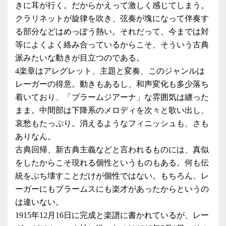
きに耳が行く。だからかえって激しく感じてしまう。
クラリネットが旋律を吹き、弦奏が塊になって伴奏す
る部分などはめっぽう熱い。それだって、今までは対
等によくよく絡み合っているからこそ、そういう古典
派みたいな動きが目立つのである。
4楽章はアレグレット、主題と変奏、このジャンルは
レーガーの得意。動きもあるし、和声変化も多少落ち
着いており、「ブラームジアーナ」な雰囲気は纏った
まま。中間部は下降系のメロディを次々と歌い出し、
哀愁もたっぷり。消えるようなフィニッシュも、さも
ありなん。
古典回帰、新古典主義などと言われるものには、真似
をしたからこそ現れる個性というものもある。何も伝
統をぶち壊すことだけが個性ではない。もちろん、レ
ーガーにもブラームスにも楽才があったからというの
は違いない。
1915年12月16日に完成と楽譜に書かれているが、レー