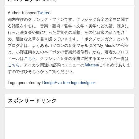
イ
ン
サ
Author: funapee(
Twitter
)
イ
都内在住のクラシック・ファンです。クラシック音楽の楽曲に関す
ド
る話題を中心に、音楽・芸術・哲学・文学・美学などの話、聴きに
バ
行った演奏会や観に行った展覧会の感想、その他日常の諸々を含
ー
め、適当な文章を書き綴っていきます。「ボクノオンガク」という
ウ
ィ
ブログ名は、よくあるパソコンの音楽フォルダ名“My Music”の和訳
ジ
と、小澤征爾さんの本『ボクの音楽武者修行』から。著者のプロフ
ェ
ィールは
こちら
。クラシック音楽の楽曲に関するエッセイの一覧は
ッ
こちら
。アイカツ関連の記事はメニューの
Aikatsu
にまとめてありま
ト
すのでぜひそちらからご覧ください。
エ
リ
Logo generated by
DesignEvo free logo designer
ア
スポンサードリンク