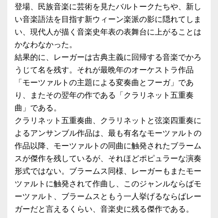
登場、民族音楽に芸術を見たバルトークたちや、新し
い音楽語法を目指す新ウィーン楽派の影に隠れてしま
い、現代人が描く音楽史年表の表舞台に上がることは
かなわなかった。
結果的に、レーガーは古典主義に回帰する音楽でかろ
うじて名を残す。それが最晩年のオーケストラ作品
「モーツァルトの主題による変奏曲とフーガ」であ
り、またその翌年の作である「クラリネット五重奏
曲」である。
クラリネット五重奏曲、クラリネットと弦楽四重奏に
よるアンサンブル作品は、最も有名なモーツァルトの
作品以降、モーツァルトの同曲に触発されたブラーム
スが傑作を残しているが、それほどポピュラーな演奏
形式ではない。ブラームス同様、レーガーもまたモー
ツァルトに触発されて作曲し、このジャンルならばモ
ーツァルト、ブラームスともう一人挙げるならばレー
ガーだと言えるくらい、音楽史に残る傑作である。