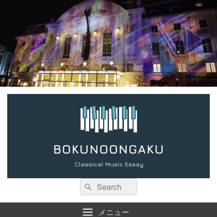
検
検
索:
索
メニュー