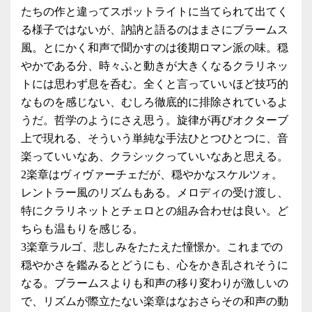
たちの作と違ってスポットライトに当てられて出てく
る様子ではないが、訥訥と語るのはまさにブラームス
風。とにかく和声で聞かすのは後期ロマン派の味。穏
やかである分、時々ふと動きが大きくなるクラリネッ
トには思わず息を呑む。全くと言っていいほど技巧的
なものを感じない、むしろ徹底的に排除されているよ
うだ。哲学のようにさえ思う。旋律が再びオクターブ
上で現れる、そういう単純な手法ひとつひとつに、音
楽っていいなあ、クラシックっていいなあと思える。
2楽章はヴィヴァーチェだが、穏やかなスケルツォ。
レントラー風のリズムもある。メロディの受け渡し、
特にクラリネットとチェロとの組み合わせは良い。ど
ちらも温もりを感じる。
3楽章ラルゴ、悲しみをたたえた憧憬か。これまでの
穏やかさを鑑みるとどうにも、心をかき乱されそうに
なる。ブラームスよりも和声の移り変わりが激しいの
で、リズムが際立たない楽章はなおさらその和声の動