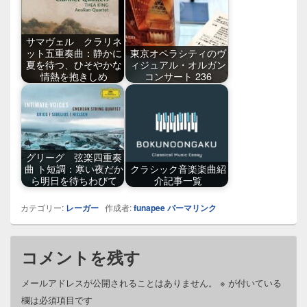
サマヴェル クラリネ
ット五重奏曲：静かに
東京オペラシティのヴ
夏を待つ、ひそやかな
ィジュアル・オルガン
情熱を抱きしめ
コンサート 236
グリーグ 弦楽四重奏
曲 ト短調：寒い夜だか
クラシック音楽楽曲紹
ら明日を待ちわびて
介記事一覧
カテゴリー:
レーガー
作成者:
funapee
パーマリンク
コメントを残す
メールアドレスが公開されることはありません。
※
が付いている
欄は必須項目です