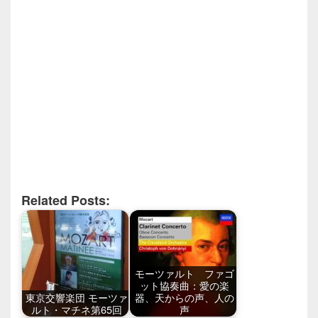
Related Posts:
モーツァルト ファゴ
ット協奏曲：愛の楽
東京交響楽団 モーツァ
器、天からの声、人の
ルト・マチネ第65回
声