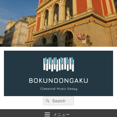
検
検
索:
索
メニュー