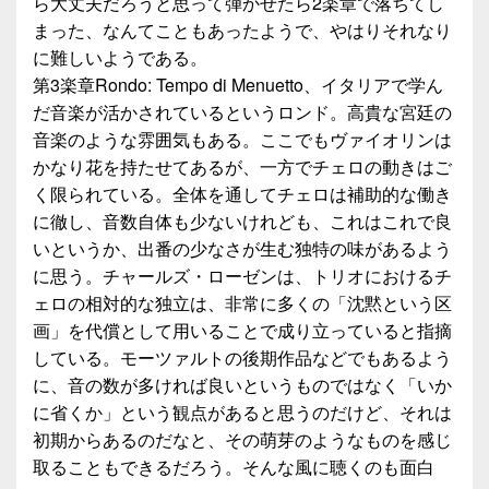
ら大丈夫だろうと思って弾かせたら2楽章で落ちてし
まった、なんてこともあったようで、やはりそれなり
に難しいようである。
第3楽章Rondo: Tempo di Menuetto、イタリアで学ん
だ音楽が活かされているというロンド。高貴な宮廷の
音楽のような雰囲気もある。ここでもヴァイオリンは
かなり花を持たせてあるが、一方でチェロの動きはご
く限られている。全体を通してチェロは補助的な働き
に徹し、音数自体も少ないけれども、これはこれで良
いというか、出番の少なさが生む独特の味があるよう
に思う。チャールズ・ローゼンは、トリオにおけるチ
ェロの相対的な独立は、非常に多くの「沈黙という区
画」を代償として用いることで成り立っていると指摘
している。モーツァルトの後期作品などでもあるよう
に、音の数が多ければ良いというものではなく「いか
に省くか」という観点があると思うのだけど、それは
初期からあるのだなと、その萌芽のようなものを感じ
取ることもできるだろう。そんな風に聴くのも面白