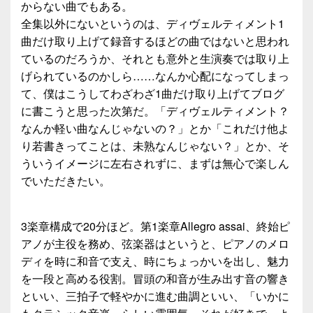
からない曲でもある。
全集以外にないというのは、ディヴェルティメント1
曲だけ取り上げて録音するほどの曲ではないと思われ
ているのだろうか、それとも意外と生演奏では取り上
げられているのかしら……なんか心配になってしまっ
て、僕はこうしてわざわざ1曲だけ取り上げてブログ
に書こうと思った次第だ。「ディヴェルティメント？
なんか軽い曲なんじゃないの？」とか「これだけ他よ
り若書きってことは、未熟なんじゃない？」とか、そ
ういうイメージに左右されずに、まずは無心で楽しん
でいただきたい。
3楽章構成で20分ほど。第1楽章Allegro assai、終始ピ
アノが主役を務め、弦楽器はというと、ピアノのメロ
ディを時に和音で支え、時にちょっかいを出し、魅力
を一段と高める役割。冒頭の和音が生み出す音の響き
といい、三拍子で軽やかに進む曲調といい、「いかに