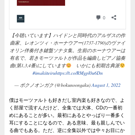
【今聴いています】ハイドンと同時代のアルザスの作
曲家、レオンツィ・ホーナウアー(1737-1790)のヴァイ
オリン伴奏付き鍵盤ソナタ集。生前のホーナウアーは
有名で、若きモーツァルトが作品を編曲しピアノ協奏
曲(第1,3,4番)にしています
いかにも初期古典派
#imakiiteiru
https://t.co/RMgpl0u6Dn
— ボクノオンガク (@bokunoongaku)
August 1, 2022
僕はモーツァルトも好きだし室内楽も好きなので、よ
く部屋で流すんだけど、全集では大体、CDの一番初
めにあることが多い。最初にあるとやっぱり一番多く
耳にすることになるので、ある意味、最も親しんでい
る曲でもある。ただ、逆に全集以外では中々お目にか