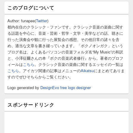
メ
このブログについて
イ
ン
サ
Author: funapee(
Twitter
)
イ
都内在住のクラシック・ファンです。クラシック音楽の楽曲に関す
ド
る話題を中心に、音楽・芸術・哲学・文学・美学などの話、聴きに
バ
行った演奏会や観に行った展覧会の感想、その他日常の諸々を含
ー
め、適当な文章を書き綴っていきます。「ボクノオンガク」という
ウ
ィ
ブログ名は、よくあるパソコンの音楽フォルダ名“My Music”の和訳
ジ
と、小澤征爾さんの本『ボクの音楽武者修行』から。著者のプロフ
ェ
ィールは
こちら
。クラシック音楽の楽曲に関するエッセイの一覧は
ッ
こちら
。アイカツ関連の記事はメニューの
Aikatsu
にまとめてありま
ト
すのでぜひそちらからご覧ください。
エ
リ
Logo generated by
DesignEvo free logo designer
ア
スポンサードリンク