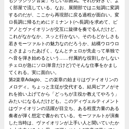
もクラシック音楽」らしい雰囲気。それが好きで、よ
く部屋で流している。なお、展開部ではニ短調に変調
するのだが、ここから再現部に戻る過程が面白い。変
ロ長調に帰るためにドミナント(ヘ長調)を求めて、ピ
アノとヴァイオリンが交互に旋律を奏でるんだけど、
これがなかなか、スッと行かない。そのもどかしさも
若きモーツァルトの魅力なのだろうか、結構ウロウロ
とさまよったあげく、なんとチェロが先走って単独で
ヘ音を弾き始めるという……付属的な役割しかしない
チェロが急にソロ(単音だけど)でそんな仕事をかまし
てくれる。実に面白い。
第2楽章Adagio、この楽章の始まりはヴァイオリンの
メロディ。ちょっと主従が交代する。結局ピアノがそ
れを拾い上げてから「どっちが主役か教えてやろう」
みたいになるんだけども。このディヴェルティメント
はヴァイオリンの活躍が目立ち、ある程度力量のある
奏者が弾く想定で書かれている。モーツァルトが演奏
した当時は、ヴァイオリンが上手い人と聞いていたか