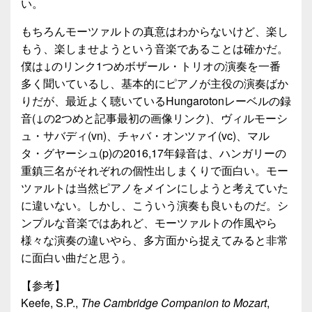
い。
もちろんモーツァルトの真意はわからないけど、楽し
もう、楽しませようという音楽であることは確かだ。
僕は↓のリンク1つめボザール・トリオの演奏を一番
多く聞いているし、基本的にピアノが主役の演奏ばか
りだが、最近よく聴いているHungarotonレーベルの録
音(↓の2つめと記事最初の画像リンク)、ヴィルモーシ
ュ・サバディ(vn)、チャバ・オンツァイ(vc)、マル
タ・グヤーシュ(p)の2016,17年録音は、ハンガリーの
重鎮三名がそれぞれの個性出しまくりで面白い。モー
ツァルトは当然ピアノをメインにしようと考えていた
に違いない。しかし、こういう演奏も良いものだ。シ
ンプルな音楽ではあれど、モーツァルトの作風やら
様々な演奏の違いやら、多方面から捉えてみると非常
に面白い曲だと思う。
【参考】
Keefe, S.P.,
The Cambridge Companion to Mozart
,