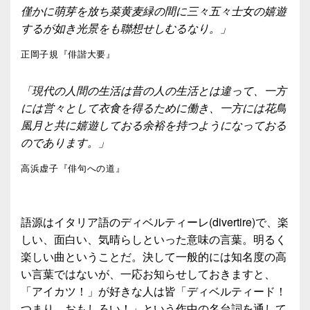
僅かに萌芽を放ち菜黄麦緑の間に三々五々士女の嬉遊
するが如き光景をも聯想せしむるなり。」
正岡子規『俳諧大要』
「現代の人間の生活は昔の人の生活とは違って、一方
には営々として衣食を得るために働き、一方には花鳥
風月と共に嬉遊しておる余裕を持つようになっておる
のであります。」
高浜虚子『俳句への道』
語源はイタリア語のディベルティーレ(divertire)で、楽
しい、面白い、気晴らしといった意味の言葉。明るく
楽しい曲ということだ。決して一般的には知名度の高
い言葉ではないが、一応お知らせしておきますと、
「アイカツ！」が好きな人は皆「ディベルティード！
つまり…おもしろい！」という作中の名台詞を通して