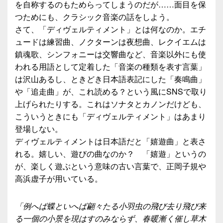
を自称するのもためらってしまうのだが……面目を保
つためにも、クラシック音楽の話をしよう。
さて、「ディヴェルティメント」とは何なのか。エチ
ュードは練習曲、ノクターンは夜想曲、レクイエムは
鎮魂歌、シンフォニーは交響曲など、音楽以外にも使
われる用語として定着した「音楽の種類を表す言葉」
は沢山あるし、ときどき日本語表記にした「奏鳴曲」
や「追走曲」が、これ読める？という風にSNSで取り
上げられたりする。これはソナタとカノンだけども、
こういうときにも「ディヴェルティメント」はあまり
登場しない。
ディヴェルティメントは日本語だと「嬉遊曲」と表さ
れる。嬉しい、遊びの曲なのか？ 「嬉遊」というの
が、楽しく遊ぶという意味の古い言葉で、正岡子規や
高浜虚子が用いている。
「例へば蝶といへば翩々たる小羽虫の飛び去り飛び来
る一個の小景を現はすのみならず、春暖漸く催し草木