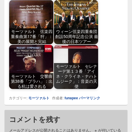
モーツァルト 弦楽四
ウィーン弦楽四重奏団
重奏曲第17番「狩」：
創設50周年記念公演 最
美の展開と完結
後の日本ツアー
モーツァルト セレナ
ーデ第１３番「アイ
モーツァルト 交響曲
ネ・クライネ・ナハト
第38番「プラハ」：出
ムジーク」：音楽の天
る杭は愛される
使
カテゴリー:
モーツァルト
作成者:
funapee
パーマリンク
コメントを残す
メールアドレスが公開されることはありません。
※
が付いている