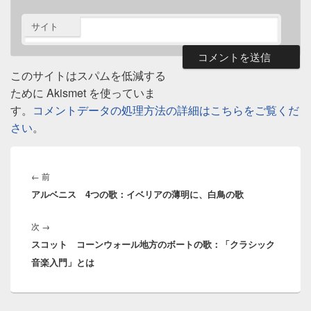
サイト
このサイトはスパムを低減する
ために Akismet を使っていま
す。
コメントデータの処理方法の詳細はこちらをご覧くだ
さい
。
投
稿
前
←
前
ナ
アルベニス 4つの歌：イベリアの薄明に、白鳥の歌
の
ビ
投
ゲ
次
次
→
稿:
ー
スコット コーンウォール地方のボートの歌：「クラシック
の
シ
音楽入門」とは
投
ョ
稿:
ン