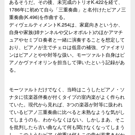
あるそうだ。その後、未完成のトリオK.422を経て、
1786年に初めて自ら「三重奏曲」と名付けたピアノ三
重奏曲(K.496)を作曲する。
ディヴェルティメントK.254は、家庭向きというか、
自身や家族(姉ナンネルや父レオポルト)のほかアマチ
ュアやセミプロ奏者と一緒に演奏することを想定して
おり、ピアノが主でチェロは低音の補強、ヴァイオリ
ンはピアノとやや対等な扱い。モーツァルト自身はピ
アノかヴァイオリンを担当して弾いたという記録があ
る。
モーツァルトだけでなく、当時はこうしたピアノ・ソ
ナタに弦楽器伴奏が付くタイプの室内楽がよく作られ
ていた。現代から見れば、3つの楽器が対等に扱われ
ているピアノ三重奏曲に比べると未熟なような気がし
てしまうのも、わからなくはない。しかしまあ、そこ
を批判したら古い曲なんて何も聞けなくなってしまう
し、このようなピアノ偏重は何もこの曲が若書きだか