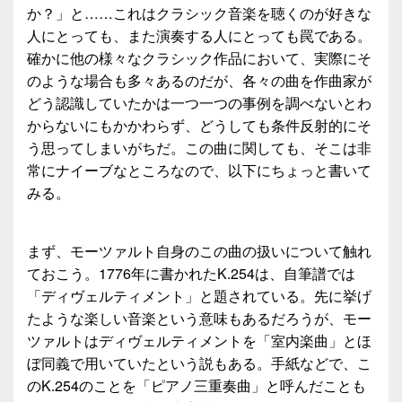
か？」と……これはクラシック音楽を聴くのが好きな
人にとっても、また演奏する人にとっても罠である。
確かに他の様々なクラシック作品において、実際にそ
のような場合も多々あるのだが、各々の曲を作曲家が
どう認識していたかは一つ一つの事例を調べないとわ
からないにもかかわらず、どうしても条件反射的にそ
う思ってしまいがちだ。この曲に関しても、そこは非
常にナイーブなところなので、以下にちょっと書いて
みる。
まず、モーツァルト自身のこの曲の扱いについて触れ
ておこう。1776年に書かれたK.254は、自筆譜では
「ディヴェルティメント」と題されている。先に挙げ
たような楽しい音楽という意味もあるだろうが、モー
ツァルトはディヴェルティメントを「室内楽曲」とほ
ぼ同義で用いていたという説もある。手紙などで、こ
のK.254のことを「ピアノ三重奏曲」と呼んだことも