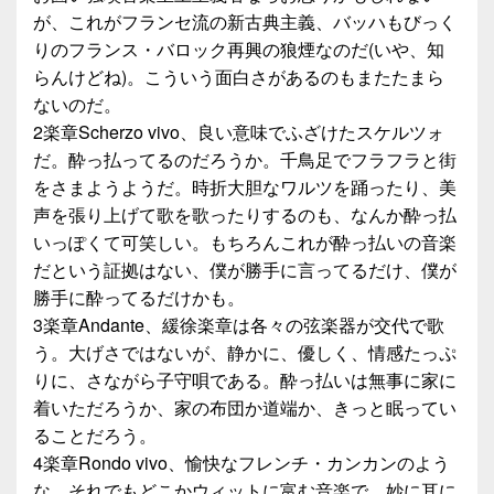
が、これがフランセ流の新古典主義、バッハもびっく
りのフランス・バロック再興の狼煙なのだ(いや、知
らんけどね)。こういう面白さがあるのもまたたまら
ないのだ。
2楽章Scherzo vivo、良い意味でふざけたスケルツォ
だ。酔っ払ってるのだろうか。千鳥足でフラフラと街
をさまようようだ。時折大胆なワルツを踊ったり、美
声を張り上げて歌を歌ったりするのも、なんか酔っ払
いっぽくて可笑しい。もちろんこれが酔っ払いの音楽
だという証拠はない、僕が勝手に言ってるだけ、僕が
勝手に酔ってるだけかも。
3楽章Andante、緩徐楽章は各々の弦楽器が交代で歌
う。大げさではないが、静かに、優しく、情感たっぷ
りに、さながら子守唄である。酔っ払いは無事に家に
着いただろうか、家の布団か道端か、きっと眠ってい
ることだろう。
4楽章Rondo vivo、愉快なフレンチ・カンカンのよう
な、それでもどこかウィットに富む音楽で、妙に耳に