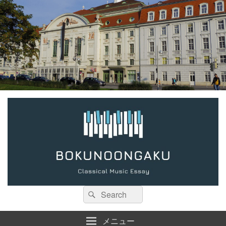
検
検
索:
索
メニュー