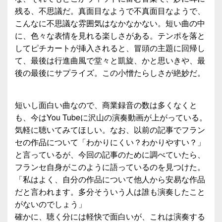
残る、不思議だ。真面目なようで不真面目なようで、
こんなに不思議な雰囲気はなかなかない。短い曲の中
に、色々な表情を見れる楽しさがある。テンポを落と
してピチカートが挿入されると、冒頭の主題に回帰し
て、最後は行進曲風で堂々と凱旋、かと思いきや、最
後の最後にサプライズ。この小憎たらしさが絶妙だ。
短いし面白い曲なので、商業録音の数は多くなくと
も、今はYou Tubeに沢山の演奏動画が上がっている。
気軽に聴いてみてほしい。なお、以前の記事でフラン
セの作品について「わかりにくい？わかりやすい？」
と言っているが、今回の記事のために調べていたら、
フランセ自身がこのように語っているのを見つけた。
「私はよく、自分の作品について他人から安易な作品
だと言われます。多分そういう人は誰も演奏したこと
がないのでしょう」
確かに、聴く分には軽快で面白いが、これは演奏する