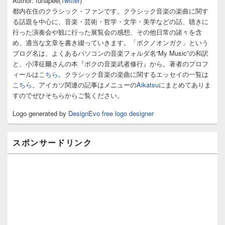
Author: funapee(
Twitter
)
イ
都内在住のクラシック・ファンです。クラシック音楽の楽曲に関す
ド
る話題を中心に、音楽・芸術・哲学・文学・美学などの話、聴きに
バ
行った演奏会や観に行った展覧会の感想、その他日常の諸々を含
ー
め、適当な文章を書き綴っていきます。「ボクノオンガク」という
ウ
ィ
ブログ名は、よくあるパソコンの音楽フォルダ名“My Music”の和訳
ジ
と、小澤征爾さんの本『ボクの音楽武者修行』から。著者のプロフ
ェ
ィールは
こちら
。クラシック音楽の楽曲に関するエッセイの一覧は
ッ
こちら
。アイカツ関連の記事はメニューの
Aikatsu
にまとめてありま
ト
すのでぜひそちらからご覧ください。
エ
リ
Logo generated by
DesignEvo free logo designer
ア
スポンサードリンク