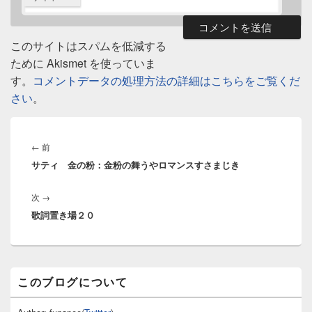
このサイトはスパムを低減する
ために Akismet を使っていま
す。
コメントデータの処理方法の詳細はこちらをご覧くだ
さい
。
投
稿
前
←
前
ナ
サティ 金の粉：金粉の舞うやロマンスすさまじき
の
ビ
投
ゲ
次
次
→
稿:
ー
歌詞置き場２０
の
シ
投
ョ
稿:
ン
メ
このブログについて
イ
ン
サ