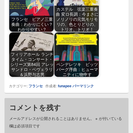
カステル 弦楽三重奏
曲 変ロ長調：今まさに
フランセ ピアノ三重
ノリノリの元気モリモ
奏曲：わかりにくい？
リの、色とりどりの、
わかりやすい？
トリオ、トリオ！
フィリアホール ランチ
タイム・コンサート・
シリーズ第84回 アレッ
ペンデレツキ ピッツ
サンドロ・ベヴェラリ
バーグ序曲：ヒューマ
＆浜野与志男
ニティに物申す
カテゴリー:
フランセ
作成者:
funapee
パーマリンク
コメントを残す
メールアドレスが公開されることはありません。
※
が付いている
欄は必須項目です