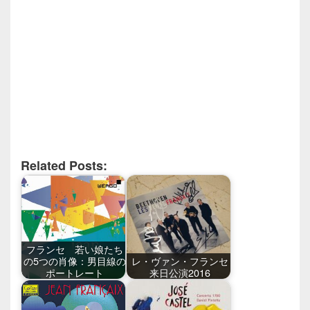
Related Posts:
フランセ 若い娘たち
の5つの肖像：男目線の
レ・ヴァン・フランセ
ポートレート
来日公演2016