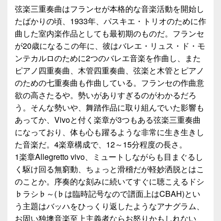
弦楽三重奏曲はフランセが本格的な音楽活動を開始し
たばかりの頃、1933年、パスキエ・トリオのために作
曲した室内楽作品としても最初期のものだ。フランセ
が20歳になるこの年に、彼はバレエ・リュス・ド・モ
ンテカルロのために2つのバレエ音楽を作曲し、また
ピアノ四重奏曲、木管四重奏曲、弦楽と木管とピアノ
のための七重奏曲も作曲している。フランセの作曲意
欲の高さたるや。勢いがありすぎるのがわかるだろ
う。そんな勢いや、舞踏作品に取り組んでいた影響も
あってか、Vivoと付く楽章が3つもある弦楽三重奏曲
になっており、体も心も躍るような非常に生き生きし
た音楽だ。4楽章構成で、12～15分程度の長さ。
1楽章Allegretto vivo、ミュートしながらも目まぐるし
く駆け回る無窮動、ちょっと滑稽だが軽妙洒脱とはこ
のことか。序奏的な刻みに続いてすぐに聴こえるドシ
♭ラシ♭～(♭は臨時記号なので譜面上はCBAH)とい
う主題はバッハをひっくり返したようなアナグラム、
お固い独墺音楽至上主義者ならお怒りかもしれない