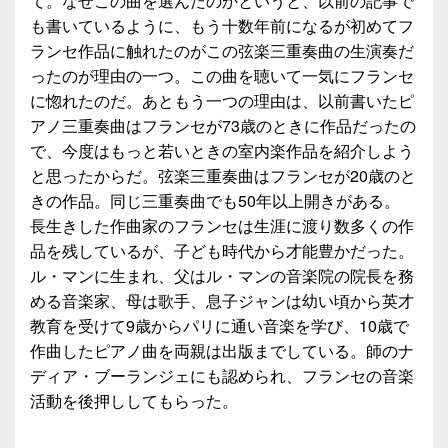
て。なぜこの曲を選んだのかというと、以前の記事で
も書いているように、もう十数年前になるが初めてフ
ランセ作品に触れたのがこの弦楽三重奏曲の生演奏だ
ったのが理由の一つ。この曲を聴いて一気にフランセ
に惚れたのだ。あともう一つの理由は、以前書いたピ
アノ三重奏曲はフランセが73歳のときに作品だったの
で、今度はもっと若いときの室内楽作品を紹介しよう
と思ったからだ。弦楽三重奏曲はフランセが20歳のと
きの作品。同じ三重奏曲でも50年以上開きがある。
長生きした作曲家のフランセは生涯に渡り数多くの作
品を残しているが、子ども時代から才能豊かだった。
ル・マンに生まれ、父はル・マンの音楽院の院長を務
める音楽家、母は歌手、息子ジャンは幼い頃から英才
教育を受けて9歳からパリに通い音楽を学び、10歳で
作曲したピアノ曲を両親は出版までしている。師のナ
ディア・ブーランジェにも認められ、フランセの音楽
活動を後押ししてもらった。