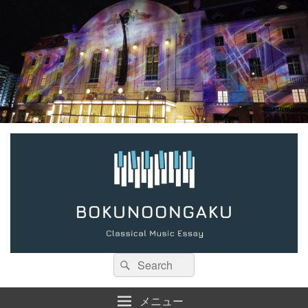
検
検
索:
索
メニュー