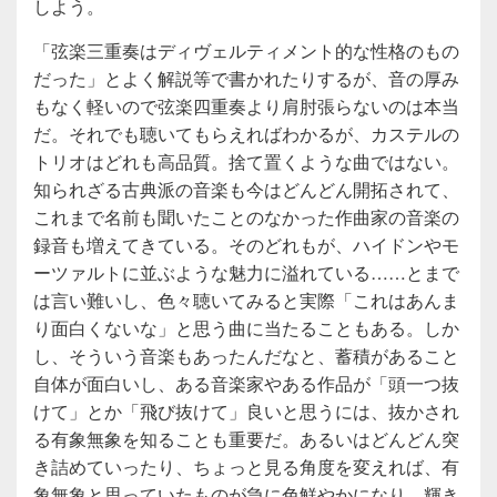
しよう。
「弦楽三重奏はディヴェルティメント的な性格のもの
だった」とよく解説等で書かれたりするが、音の厚み
もなく軽いので弦楽四重奏より肩肘張らないのは本当
だ。それでも聴いてもらえればわかるが、カステルの
トリオはどれも高品質。捨て置くような曲ではない。
知られざる古典派の音楽も今はどんどん開拓されて、
これまで名前も聞いたことのなかった作曲家の音楽の
録音も増えてきている。そのどれもが、ハイドンやモ
ーツァルトに並ぶような魅力に溢れている……とまで
は言い難いし、色々聴いてみると実際「これはあんま
り面白くないな」と思う曲に当たることもある。しか
し、そういう音楽もあったんだなと、蓄積があること
自体が面白いし、ある音楽家やある作品が「頭一つ抜
けて」とか「飛び抜けて」良いと思うには、抜かされ
る有象無象を知ることも重要だ。あるいはどんどん突
き詰めていったり、ちょっと見る角度を変えれば、有
象無象と思っていたものが急に色鮮やかになり、輝き