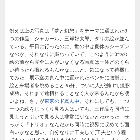
例えば上の写真は「夢と幻想」をテーマに選ばれた3
つの作品。シャガール、三岸好太郎、ダリの絵が並ん
でいる。平日に行ったのに、世の中は夏休みシーズン
なのか、それなりに賑わっていて、このように3つの
絵の前から完全に人がいなくなる写真は一体どのくら
い待ったら撮れるもんかな……と、気になって待機し
てみた。展示室の真ん中に置かれたベンチに腰掛け、
絵と来場者を眺めること25分、ついに人が捌けて撮影
成功。それまで途切れることなく人が来るんだから凄
いよね、さすが
東京のド真ん中
。それにしても、一つ
一つの絵をじっくり見る人はいても、三作品を同時に
見ようと引いて見る人は非常に少ないとわかった。せ
っかく「トリオ」なんだから同時に視界に収めても面
白いかなと思い、自分なりに工夫して(工夫という程
でもない)見てみたりしたけど、どうかしら。まあ、3