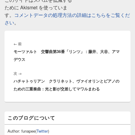
ために Akismet を使っていま
す。
コメントデータの処理方法の詳細はこちらをご覧くだ
さい
。
投
稿
前
←
前
ナ
モーツァルト 交響曲第36番「リンツ」：藤井、大谷、アマ
の
ビ
デウス
投
ゲ
稿:
ー
次
次
→
シ
ハチャトゥリアン クラリネット、ヴァイオリンとピアノの
の
ョ
ための三重奏曲：光と影が交差してマワルまわる
投
ン
稿:
メ
このブログについて
イ
ン
サ
Author: funapee(
Twitter
)