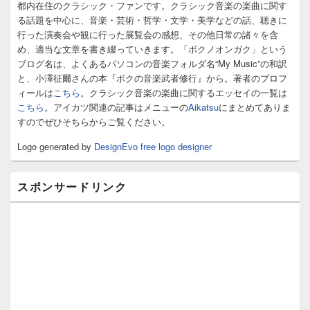
イ
都内在住のクラシック・ファンです。クラシック音楽の楽曲に関す
ド
る話題を中心に、音楽・芸術・哲学・文学・美学などの話、聴きに
バ
行った演奏会や観に行った展覧会の感想、その他日常の諸々を含
ー
め、適当な文章を書き綴っていきます。「ボクノオンガク」という
ウ
ィ
ブログ名は、よくあるパソコンの音楽フォルダ名“My Music”の和訳
ジ
と、小澤征爾さんの本『ボクの音楽武者修行』から。著者のプロフ
ェ
ィールは
こちら
。クラシック音楽の楽曲に関するエッセイの一覧は
ッ
こちら
。アイカツ関連の記事はメニューの
Aikatsu
にまとめてありま
ト
すのでぜひそちらからご覧ください。
エ
リ
Logo generated by
DesignEvo free logo designer
ア
スポンサードリンク