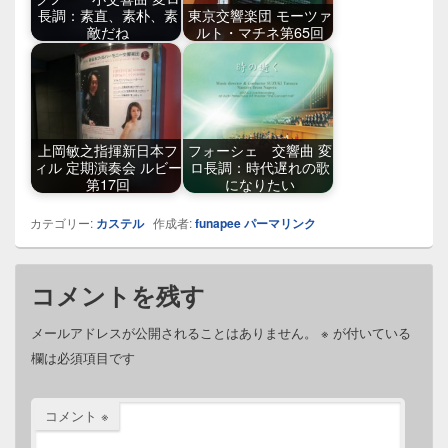
長調：素直、素朴、素
東京交響楽団 モーツァ
敵だね
ルト・マチネ第65回
上岡敏之指揮新日本フ
フォーシェ 交響曲 変
ィル 定期演奏会 ルビー
ロ長調：時代遅れの歌
第17回
になりたい
カテゴリー:
カステル
作成者:
funapee
パーマリンク
コメントを残す
メールアドレスが公開されることはありません。
※
が付いている
欄は必須項目です
コメント
※