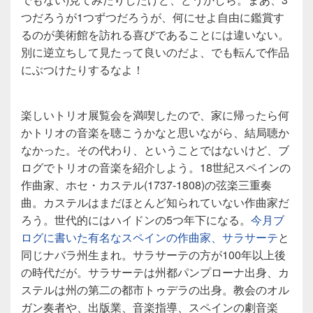
つだろうが1つずつだろうが、何にせよ自由に鑑賞す
るのが美術館を訪れる喜びであることには違いない。
別に逆立ちして見たって良いのだよ、でも転んで作品
にぶつけたりするなよ！
楽しいトリオ展覧会を満喫したので、家に帰ったら何
かトリオの音楽を聴こうかなと思いながら、結局聴か
なかった。その代わり、ということではないけど、ブ
ログでトリオの音楽を紹介しよう。18世紀スペインの
作曲家、ホセ・カステル(1737-1808)の弦楽三重奏
曲。カステルはまだほとんど知られていない作曲家だ
ろう。世代的にはハイドンの5つ年下になる。
今月ブ
ログに書いた有名なスペインの作曲家、サラサーテ
と
同じナバラ州生まれ。サラサーテの方が100年以上後
の時代だが。サラサーテは州都パンプローナ出身、カ
ステルは州の第二の都市トゥデラの出身。教会のオル
ガン奏者や、出版業、音楽指導、スペインの劇音楽