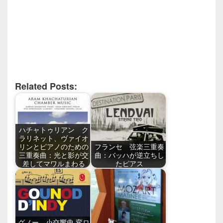
Related Posts:
ハチャトゥリアン ク
ラリネット、ヴァイオ
リンとピアノのための
フランセ 弦楽三重奏
三重奏曲：光と影が交
曲：バッハが逆立ちし
差してマワルまわる
たピアス
グノー 小交響曲 変ロ