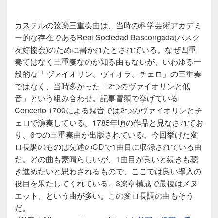
カステルの弦楽三重奏曲は、当時の科学芸術アカデミ
ー的な存在であるReal Sociedad Bascongada(バスク
友好協会)のために書かれたとされている。なぜ四重
奏ではなく三重奏なのか知る由もないが、いわゆる一
般的な「ヴァイオリン、ヴィオラ、チェロ」の三重奏
ではなく、当時多かった「2つのヴァイオリンと低
音」という組み合わせ。記事冒頭で挙げている
Concerto 1700による録音では2つのヴァイオリンとチ
ェロで演奏している。1785年頃の作品と見なされてお
り、6つの三重奏曲が出版されている。今回挙げた変
ロ長調のものは先述のCDで1曲目に収録されている曲
だ。どの曲も素晴らしいが、1曲目が良いと続きも聴
き進めたいと思わされるもので、ここでは良い導入の
役目を果たしてくれている。3楽章構成で最後はメヌ
エット、という曲が多い。この変ロ長調の曲もそう
だ。