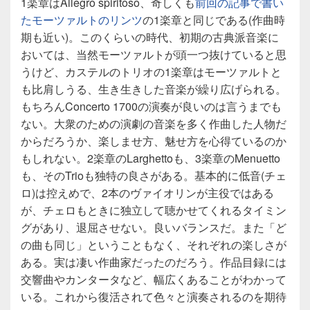
1楽章はAllegro spiritoso、奇しくも
前回の記事で書い
たモーツァルトのリンツ
の1楽章と同じである(作曲時
期も近い)。このくらいの時代、初期の古典派音楽に
おいては、当然モーツァルトが頭一つ抜けていると思
うけど、カステルのトリオの1楽章はモーツァルトと
も比肩しうる、生き生きした音楽が繰り広げられる。
もちろんConcerto 1700の演奏が良いのは言うまでも
ない。大衆のための演劇の音楽を多く作曲した人物だ
からだろうか、楽しませ方、魅せ方を心得ているのか
もしれない。2楽章のLarghettoも、3楽章のMenuetto
も、そのTrioも独特の良さがある。基本的に低音(チェ
ロ)は控えめで、2本のヴァイオリンが主役ではある
が、チェロもときに独立して聴かせてくれるタイミン
グがあり、退屈させない。良いバランスだ。また「ど
の曲も同じ」ということもなく、それぞれの楽しさが
ある。実は凄い作曲家だったのだろう。作品目録には
交響曲やカンタータなど、幅広くあることがわかって
いる。これから復活されて色々と演奏されるのを期待