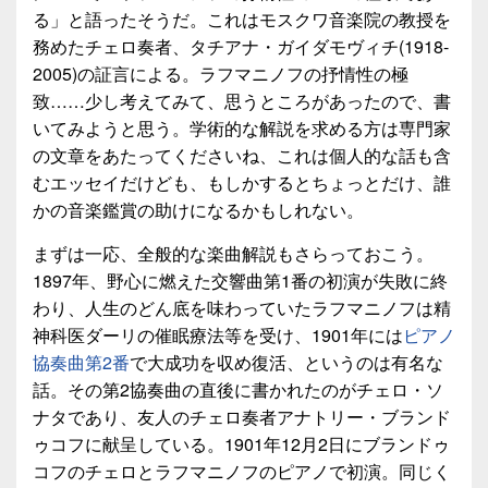
る」と語ったそうだ。これはモスクワ音楽院の教授を
務めたチェロ奏者、タチアナ・ガイダモヴィチ(1918-
2005)の証言による。ラフマニノフの抒情性の極
致……少し考えてみて、思うところがあったので、書
いてみようと思う。学術的な解説を求める方は専門家
の文章をあたってくださいね、これは個人的な話も含
むエッセイだけども、もしかするとちょっとだけ、誰
かの音楽鑑賞の助けになるかもしれない。
まずは一応、全般的な楽曲解説もさらっておこう。
1897年、野心に燃えた交響曲第1番の初演が失敗に終
わり、人生のどん底を味わっていたラフマニノフは精
神科医ダーリの催眠療法等を受け、1901年には
ピアノ
協奏曲第2番
で大成功を収め復活、というのは有名な
話。その第2協奏曲の直後に書かれたのがチェロ・ソ
ナタであり、友人のチェロ奏者アナトリー・ブランド
ゥコフに献呈している。1901年12月2日にブランドゥ
コフのチェロとラフマニノフのピアノで初演。同じく