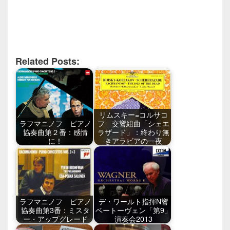
Related Posts:
リムスキー=コルサコ
ラフマニノフ ピアノ
フ 交響組曲「シェエ
協奏曲第２番：感情
ラザード」：終わり無
に！
きアラビアの一夜
ラフマニノフ ピアノ
デ・ワールト指揮N響
協奏曲第3番：ミスタ
ベートーヴェン「第9」
ー・アップグレード
演奏会2013