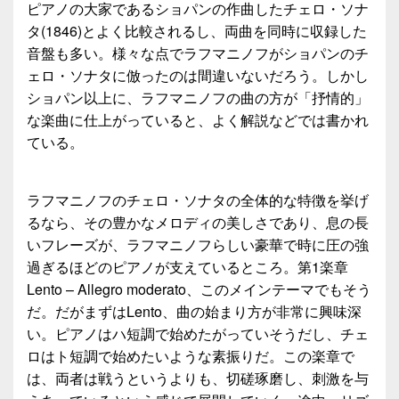
ピアノの大家であるショパンの作曲したチェロ・ソナ
タ(1846)とよく比較されるし、両曲を同時に収録した
音盤も多い。様々な点でラフマニノフがショパンのチ
ェロ・ソナタに倣ったのは間違いないだろう。しかし
ショパン以上に、ラフマニノフの曲の方が「抒情的」
な楽曲に仕上がっていると、よく解説などでは書かれ
ている。
ラフマニノフのチェロ・ソナタの全体的な特徴を挙げ
るなら、その豊かなメロディの美しさであり、息の長
いフレーズが、ラフマニノフらしい豪華で時に圧の強
過ぎるほどのピアノが支えているところ。第1楽章
Lento – Allegro moderato、このメインテーマでもそう
だ。だがまずはLento、曲の始まり方が非常に興味深
い。ピアノはハ短調で始めたがっていそうだし、チェ
ロはト短調で始めたいような素振りだ。この楽章で
は、両者は戦うというよりも、切磋琢磨し、刺激を与