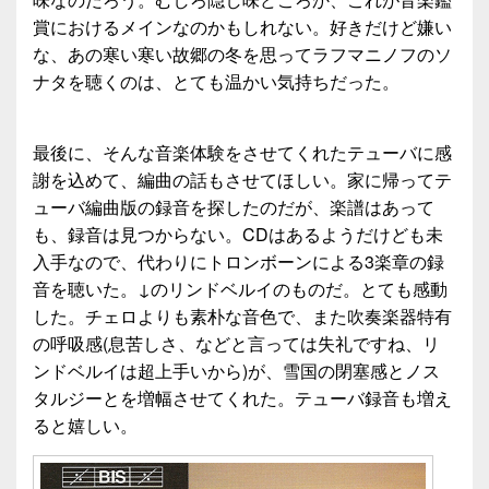
賞におけるメインなのかもしれない。好きだけど嫌い
な、あの寒い寒い故郷の冬を思ってラフマニノフのソ
ナタを聴くのは、とても温かい気持ちだった。
最後に、そんな音楽体験をさせてくれたテューバに感
謝を込めて、編曲の話もさせてほしい。家に帰ってテ
ューバ編曲版の録音を探したのだが、楽譜はあって
も、録音は見つからない。CDはあるようだけども未
入手なので、代わりにトロンボーンによる3楽章の録
音を聴いた。↓のリンドベルイのものだ。とても感動
した。チェロよりも素朴な音色で、また吹奏楽器特有
の呼吸感(息苦しさ、などと言っては失礼ですね、リ
ンドベルイは超上手いから)が、雪国の閉塞感とノス
タルジーとを増幅させてくれた。テューバ録音も増え
ると嬉しい。