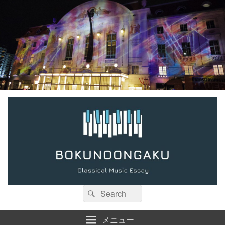
検
検
索:
索
メニュー