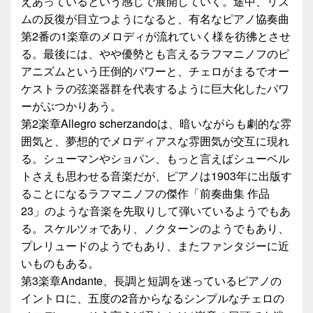
えあっているという感じで展開していく。途中、リズ
ムの反復が目立つようになると、有名なピアノ協奏曲
第2番の1楽章のメロディが流れていく様を彷彿とさせ
る。最後には、やや優勢とも言えるラフマニノフのピ
アニズムという圧倒的パワーと、チェロがまるでオー
ケストラの弦楽器群を代表するように巨大化したパワ
ーがぶつかりあう。
第2楽章Allegro scherzandoは、暗いながらも劇的な雰
囲気と、夢想的でメロディアスな雰囲気が交互に現れ
る。シューマンやショパン、もっと言えばシューベル
トさえも思わせる音楽だが、ピアノは1903年に出版す
ることになるラフマニノフの傑作「前奏曲集 作品
23」のような音楽を先取りして弾いているようでもあ
る。スケルツォであり、ノクターンのようでもあり、
プレリュードのようでもあり、またファンタジーに近
いものもある。
第3楽章Andante、長調と短調を迷っているピアノの
イントロに、五度の2音からなるシンプルなチェロの