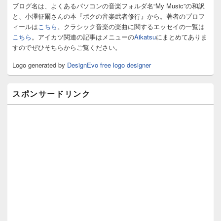
ィ
ブログ名は、よくあるパソコンの音楽フォルダ名“My Music”の和訳
ジ
と、小澤征爾さんの本『ボクの音楽武者修行』から。著者のプロフ
ェ
ィールは
こちら
。クラシック音楽の楽曲に関するエッセイの一覧は
ッ
こちら
。アイカツ関連の記事はメニューの
Aikatsu
にまとめてありま
ト
すのでぜひそちらからご覧ください。
エ
リ
Logo generated by
DesignEvo free logo designer
ア
スポンサードリンク