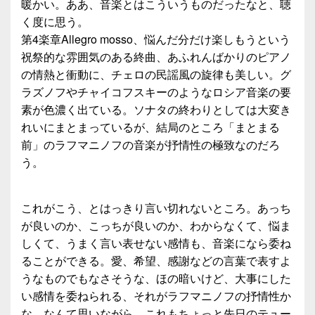
暖かい。ああ、音楽とはこういうものだったなと、聴
く度に思う。
第4楽章Allegro mosso、悩んだ分だけ楽しもうという
祝祭的な雰囲気のある終曲、あふれんばかりのピアノ
の情熱と衝動に、チェロの民謡風の旋律も美しい。グ
ラズノフやチャイコフスキーのようなロシア音楽の要
素が色濃く出ている。ソナタの終わりとしては大変き
れいにまとまっているが、結局のところ「まとまる
前」のラフマニノフの音楽が抒情性の極致なのだろ
う。
これがこう、とはっきり言い切れないところ。あっち
が良いのか、こっちが良いのか、わからなくて、悩ま
しくて、うまく言い表せない感情も、音楽になら委ね
ることができる。愛、希望、感謝などの言葉で表すよ
うなものでもなさそうな、ほの暗いけど、大事にした
い感情を委ねられる、それがラフマニノフの抒情性か
な、なんて思いながら、これもちょっと先日のテュー