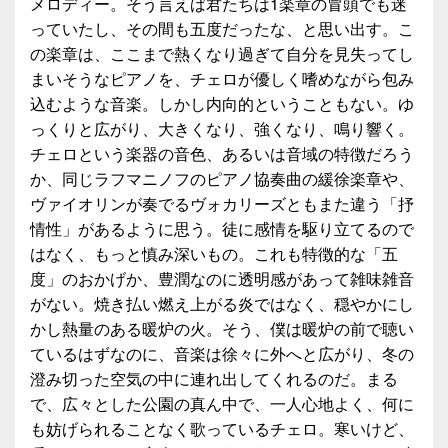
メロディー。そう言えば君たちは1楽章の冒頭でも迷
っていたし、その間も五度だったな、と思い出す。こ
の楽章は、ここまで熱くなり過ぎて自分を見失ってし
まいそうなピアノを、チェロが優しく嗜めながら包み
込むような音楽。しかし内向的ということもない。ゆ
っくりと広がり、大きくなり、強くなり、鳴り響く。
チェロという楽器の音色、あるいは音域の特徴だろう
か、同じラフマニノフのピアノ協奏曲の緩徐楽章や、
ヴァイオリンが奏でるヴォカリーズともまた違う「抒
情性」があるように思う。徒に感情を駆り立てるので
はなく、もっと慎み深いもの。これも特徴的な「五
度」のおかげか、豊潤なのに透明感があって雑味雑音
がない。焼き払い燃え上がる炎ではなく、穏やかにし
かし熱量のある暖炉の火。そう、僕は暖炉の前で聴い
ているはずなのに、音楽は徐々に外へと広がり、冬の
澄み切った空気の中に連れ出してくれるのだ。まる
で、広々とした公園の真ん中で、一人心地よく、何に
も妨げられることなく歌っているチェロ。寒いけど、