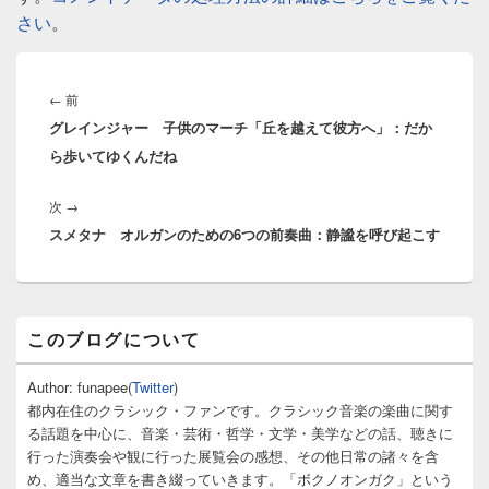
さい
。
投
稿
前
←
前
ナ
グレインジャー 子供のマーチ「丘を越えて彼方へ」：だか
の
ビ
ら歩いてゆくんだね
投
ゲ
稿:
ー
次
次
→
シ
スメタナ オルガンのための6つの前奏曲：静謐を呼び起こす
の
ョ
投
ン
稿:
メ
このブログについて
イ
ン
サ
Author: funapee(
Twitter
)
イ
都内在住のクラシック・ファンです。クラシック音楽の楽曲に関す
ド
る話題を中心に、音楽・芸術・哲学・文学・美学などの話、聴きに
バ
行った演奏会や観に行った展覧会の感想、その他日常の諸々を含
ー
め、適当な文章を書き綴っていきます。「ボクノオンガク」という
ウ