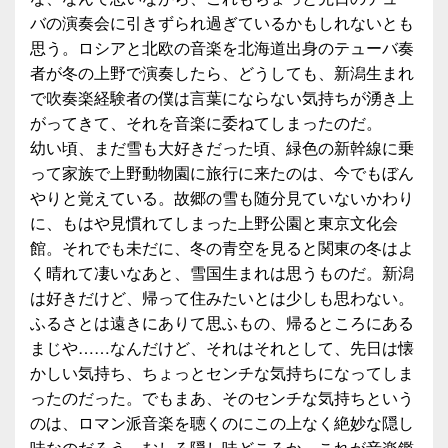
バの演奏会に引きずられ過ぎているかもしれないとも
思う。ロシアと北欧の音楽を北海道出身のテューバ奏
者が冬の上野で演奏したら、どうしても、新潟生まれ
で吹奏楽経験者の僕は言葉にならない気持ちが湧き上
がってきて、それを音楽に委ねてしまったのだ。
幼い頃、まだ雪も大好きだった頃、緑色の新幹線に乗
って家族で上野動物園に旅行に来たのは、今でもぼん
やりと覚えている。故郷の雪も随分見ていないかわり
に、もはや見慣れてしまった上野公園と東京文化会
館。それでも未だに、冬の青空を見ると関東の冬はよ
く晴れて凄いなあと、雪国生まれは思うものだ。新潟
は好きだけど、帰って住みたいとは少しも思わない。
ふるさとは遠きにありて思ふもの、帰るところにある
まじや……なんだけど、それはそれとして、先日は懐
かしい気持ち、ちょっとセンチな気持ちになってしま
ったのだった。でもまあ、そのセンチな気持ちという
のは、ロマン派音楽を聴くのにこの上なく絶妙な隠し
味なのだろう。むしろ隠し味どころか、これが音楽鑑