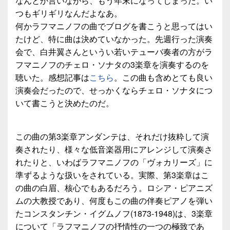
なんとか言いながら、もう年末になってしまった。い
つもギリギリなんだよなあ。
何かラフマニノフの曲でブログを書こうと思ってはい
たけど、特に曲は決めていなかった。先週行った演奏
会で、白井翼さんというい若いテューバ奏者の方がラ
フマニノフのチェロ・ソナタの3楽章を演奏するのを
聴いた。感想記事は
こちら
。この曲も含めとても良い
演奏会だったので、せっかくならチェロ・ソナタにつ
いて書こうと決めたのだ。
この曲の第3楽章アンダンテは、それだけ抜粋して演
奏されたり、様々な低音楽器用にアレンジして演奏さ
れたりと、いわばラフマニノフの「ヴォカリーズ」に
準ずるような扱いをされている。実際、第3楽章はこ
の曲の白眉、核心でもあるだろう。ロシア・ピアニズ
ムの大教授であり、何度もこの曲の伴奏ピアノを弾い
たコンスタンチン・イグムノフ(1873-1948)は、3楽章
について「ラフマニノフの抒情性の一つの極致であ