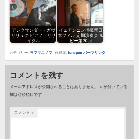
アレクサンダー・ガヴ
イェアンニン指揮新日
リリュク ピアノ・リサ
本フィル 定期演奏会 ル
イタル
ビー第20回
カテゴリー:
ラフマニノフ
作成者:
funapee
パーマリンク
コメントを残す
メールアドレスが公開されることはありません。
※
が付いている
欄は必須項目です
コメント
※