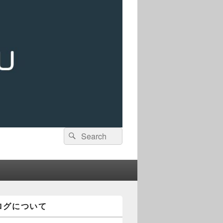
検
検
索:
索
ログについて