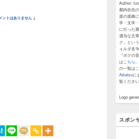
サ
Author: fu
イ
都内在住
ド
楽の楽曲
メントはありません ↓
バ
学・文学
ー
に行った
ウ
ィ
適当な文
ジ
ク」とい
ェ
ォルダ名“M
ッ
『ボクの
ト
は
こちら
エ
の一覧は
リ
ア
Aikatsu
に
覧くださ
Logo gene
スポン