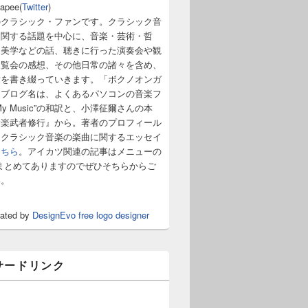
napee(
Twitter
)
のクラシック・ファンです。クラシック音
に関する話題を中心に、音楽・芸術・哲
・美学などの話、聴きに行った演奏会や観
展覧会の感想、その他日常の諸々を含め、
章を書き綴っていきます。「ボクノオンガ
うブログ名は、よくあるパソコンの音楽フ
y Music”の和訳と、小澤征爾さんの本
音楽武者修行』から。著者のプロフィール
。クラシック音楽の楽曲に関するエッセイ
こちら
。アイカツ関連の記事はメニューの
まとめてありますのでぜひそちらからご
い。
rated by
DesignEvo free logo designer
サードリンク