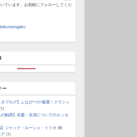
やいています。お気軽にフォローしてくだ
 bokunoongaku
事
リー
スタブログ】ふなぴーの“厳選！クラシッ
(1)
への勧誘】名盤・名演についてのエッセ
編】ジャック・ルーシェ・トリオ
(8)
ベア
(1)