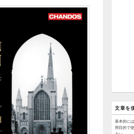
文章を
基本的に
用目的で
さい。