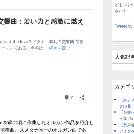
どをつぶ
さい！
Tweets by
人気記
カテゴ
【あま
ク白書”
【名盤
イ集
(6)
が22歳の頃に作曲したオルガン作品を紹介し
【番外
の前奏曲、スメタナ唯一のオルガン曲であ
アイク