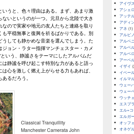
アイヴ
アシェ
というと、色々理由はある。まず、あまり激
アッテ
らないというのが一つ。元旦から北陸で大き
アディ
れなので実家や地元の友人たちと連絡を取り
アネ
(1)
くも平穏無事と復興を祈るばかりである。別
アルビ
どうしても静かめな音楽を選んでしまう。た
アルベ
アルベ
はジョン・ラター指揮マンチェスター・カメ
アルベ
quility”という、静謐さをテーマにしたアルバムだ
アーベ
には静謐を呼び起こす特別な力があると語っ
イザイ
(
には心を激しく燃え上がらせる力もあれば、
イベー
もあるだろう。
イルマ
ウェー
ウェー
ウッチ
エスプ
エル=
エルガ
Classical Tranquillity
オッフ
オネゲ
Manchester Camerata John