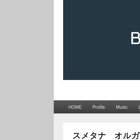
メ
HOME
Profile
Music
イ
ン
メ
ニ
スメタナ オルガ
ュ