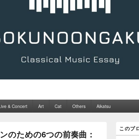
Live & Concert
Art
Cat
Others
Aikatsu
メ
このブ
イ
ンのための6つの前奏曲：
ン