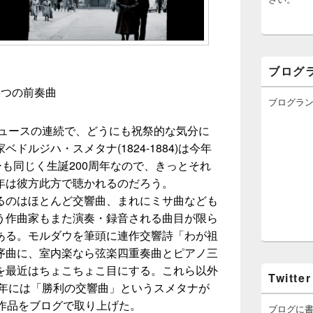
ブログ
6つの前奏曲
ブログラ
ニュースの連続で、どうにも祝祭的な気分に
ドルジハ・スメタナ(1824-1884)は今年
ーも同じく生誕200周年なので、きっとそれ
年は彼方此方で聴かれるのだろう。
るのはほとんど交響曲、まれにミサ曲なども
う作曲家もまた演奏・録音される曲目が限ら
ある。モルダウを筆頭に連作交響詩「わが祖
序曲に、室内楽なら弦楽四重奏曲とピアノ三
を最近はちょこちょこ目にする。これら以外
Twitter
1年には「勝利の交響曲」というスメタナが
な作品をブログで取り上げた。
ブログに