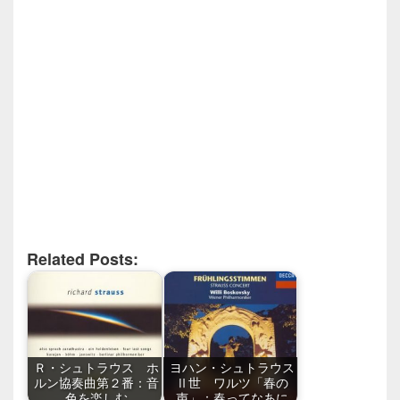
Related Posts:
Ｒ・シュトラウス ホ
ヨハン・シュトラウス
ルン協奏曲第２番：音
Ⅱ世 ワルツ「春の
色を楽しむ
声」：春ってなあに