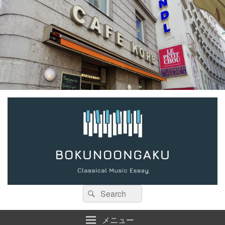
検
検
索:
索
メニュー