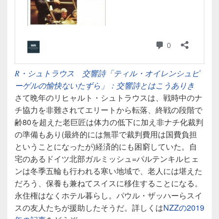
R・シュトラウス 交響詩「ティル・オイレンシュピ
ーゲルの愉快ないたずら」：交響詩とはこうありき
さて晩年のリヒャルト・シュトラウスは、戦時中のナ
チ協力を非難されてエリートから転落、終戦の段階で
齢80を超えた老巨匠は体力の低下に加え非ナチ化裁判
の準備もあり(最終的には無罪で裁判費用は国費負担
ということになったが)経済的にも困窮していた。自
宅のあるドイツ北部ガルミッシュ=パルテンキルヒェ
ンは冬季五輪も行われる寒い地域で、老人には堪えた
だろう、保養も兼ねてスイスに移住することになる。
永住権はなくホテル暮らし。パウル・ザッハーらスイ
スの友人たちが援助したそうだ。詳しくは
NZZの2019