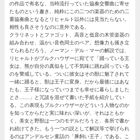
の作品で有名な、当時流行っていた協奏交響曲に寄せ
たものという趣き。純粋にこの二つの楽器のための二
重協奏曲となるとリヒャルト以外には見当たらない。
相性も良さそうなのに意外である。
クラリネットとファゴット、高音と低音の木管楽器の
組み合わせ、温かい音色同士のペア。想像力も掻き立
てられるだろう。ノーマン・デル・マーの解説では、
リヒャルトがブルクハウザーに宛てて「踊っている王
女は、熊が自分の真似をして不気味に跳ね回っている
のを警戒している。ついに彼女はその獣に魅了されて
一緒に踊ると、獣は王子に変身。だから最後にはあな
たも、王子様になっていつまでも幸せに暮らしました
とさ……」と冗談を混ぜて書いた手紙を紹介してい
る。この表現もブルクハウザーがどういう人物なのか
を知ってからだと実に味わい深いが、それはともか
く、美女と野獣は一つのモデルだろうと、各所で書か
れ続けてきた。もう一つの説として解説等で挙げられ
るのはアンデルセン童話の「豚飼い王子」である。こ