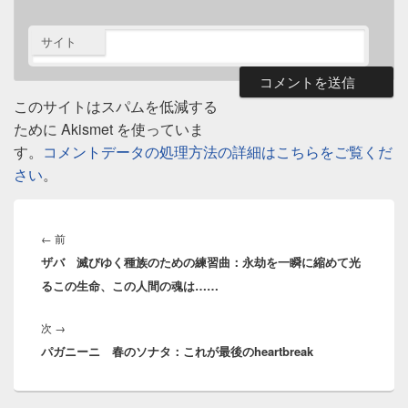
サイト
このサイトはスパムを低減する
ために Akismet を使っていま
す。
コメントデータの処理方法の詳細はこちらをご覧くだ
さい
。
投
稿
前
←
前
ナ
ザバ 滅びゆく種族のための練習曲：永劫を一瞬に縮めて光
の
ビ
るこの生命、この人間の魂は……
投
ゲ
稿:
ー
次
次
→
シ
パガニーニ 春のソナタ：これが最後のheartbreak
の
ョ
投
ン
稿: