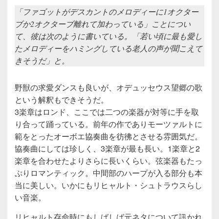
「ファゴットがデスカントのメロディーに1オクター
ブか2オクターブ離れて加わっている」ことについ
て、彼は次のように書いている。「若い頃に最も愛し
たメロディーをハミングしている老人の声が聞こえて
きそうだ」と。
野獣の求愛ダンスも良いが、オデュッセウス望郷の歌
という解釈もできそうだ。
3楽章はロンド、ここでは二つの楽器が対等に手を取
り合って踊っている。前年の作でありモーツァルトに
範をとったオーボエ協奏曲を彷彿とさせる雰囲気だ。
協奏曲にしては珍しく、3楽章が最も長い。1楽章と2
楽章を合わせたよりさらに長いくらい。弦楽器もたっ
ぷりロマンティック。中間部のハープが入る部分も本
当に美しい。いかにもリヒャルト・シュトラウスらし
い音楽。
リヒャルト存命時にもしばしば元ネタについて訊かれ