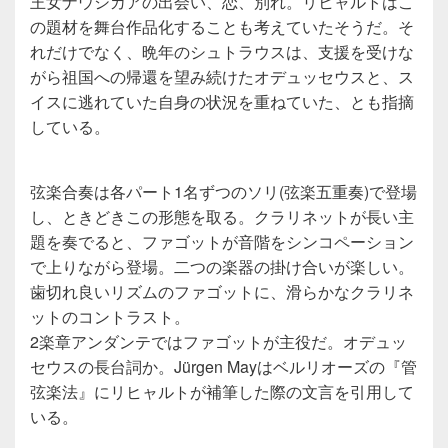
王女ナウシカアの出会い、恋、別れ。リヒャルトはこ
の題材を舞台作品化することも考えていたそうだ。そ
れだけでなく、晩年のシュトラウスは、支援を受けな
がら祖国への帰還を望み続けたオデュッセウスと、ス
イスに逃れていた自身の状況を重ねていた、とも指摘
している。
弦楽合奏は各パート1名ずつのソリ(弦楽五重奏)で登場
し、ときどきこの形態を取る。クラリネットが長い主
題を奏でると、ファゴットが音階をシンコペーション
で上りながら登場。二つの楽器の掛け合いが楽しい。
歯切れ良いリズムのファゴットに、滑らかなクラリネ
ットのコントラスト。
2楽章アンダンテではファゴットが主役だ。オデュッ
セウスの長台詞か。Jürgen Mayはベルリオーズの『管
弦楽法』にリヒャルトが補筆した際の文言を引用して
いる。