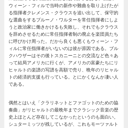
ウィーン・フィルで当時の新作や難曲を取り上げたが
る指揮者クレメンス・クラウスを追い出して、保守的
な選曲をするブルーノ・ワルターを常任指揮者にしよ
うと政治家に働きかけるも失敗し、それでもクラウス
を辞めさせるために常任指揮者制の廃止を楽団員たち
に呼びかけ周った。だから良くも悪くもウィーン・フ
ィルに常任指揮者がいないのは彼が原因である。ブル
クハウザーはその後トスカニーニとの交流など色々あ
って結局アメリカに行くが、アメリカの富豪たちにリ
ヒャルトの楽譜の写譜を高額で売り、晩年のリヒャル
トの経済的支援も行っている。とにかくなんか凄い人
である。
偶然とはいえ「クラリネットとファゴットのための協
奏曲」がリヒャルトの最晩年までクラシック音楽の歴
史上ほとんど存在してこなかったというのも面白い。
シュターミッツが残しているが、これもモーツァルト