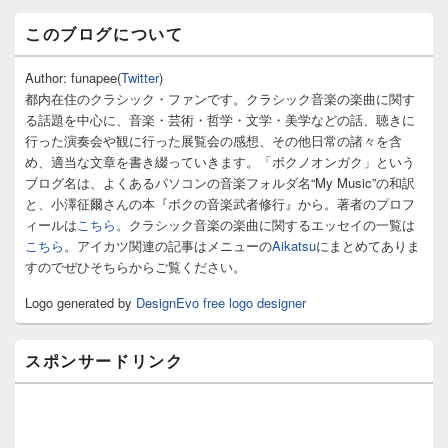
メ
このブログについて
イ
ン
サ
Author: funapee(
Twitter
)
イ
都内在住のクラシック・ファンです。クラシック音楽の楽曲に関す
ド
る話題を中心に、音楽・芸術・哲学・文学・美学などの話、聴きに
バ
行った演奏会や観に行った展覧会の感想、その他日常の諸々を含
ー
め、適当な文章を書き綴っていきます。「ボクノオンガク」という
ウ
ィ
ブログ名は、よくあるパソコンの音楽フォルダ名“My Music”の和訳
ジ
と、小澤征爾さんの本『ボクの音楽武者修行』から。著者のプロフ
ェ
ィールは
こちら
。クラシック音楽の楽曲に関するエッセイの一覧は
ッ
こちら
。アイカツ関連の記事はメニューの
Aikatsu
にまとめてありま
ト
すのでぜひそちらからご覧ください。
エ
リ
Logo generated by
DesignEvo free logo designer
ア
スポンサードリンク