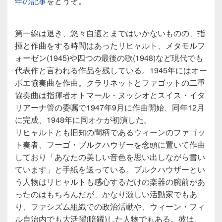
年の記事
をどうぞ。
第一線は退き、悠々自適とまではいかないものの、指
揮と作曲をする時間はあったリヒャルト、メタモルフ
ォーゼン(1945)や四つの最後の歌(1948)など現代でも
代表作と言われる作品を残している。1945年にはオー
ボエ協奏曲を作曲。クラリネットとファゴットの二重
協奏曲は指揮者オトマール・ヌッシオとスイス・イタ
リアーナ管の委嘱で1947年9月に作曲開始、同年12月
に完成、1948年に同オケが初演した。
リヒャルトとも旧知の間柄であるウィーンのファゴッ
ト奏者、フーゴ・ブルクハウザーを念頭に置いて作曲
しており「あなたの美しい音色を思い出しながら書い
ています」と手紙を送っている。ブルクハウザーとい
う人物はリヒャルトも感心するだけの楽器の腕前があ
ったのはもちろんだが、かなり激しい活動家でもあ
り、ファシズム組織での政治活動や、ウィーン・フィ
ル自治内でも大活躍(暗躍)した人物でもある。彼は、