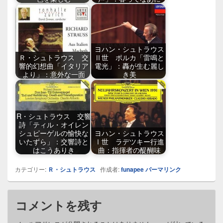
ヨハン・シュトラウス
Ｒ・シュトラウス 交
Ⅱ世 ポルカ「雷鳴と
響的幻想曲「イタリア
電光」：轟が生む麗し
より」：意外な一面
き美
R・シュトラウス 交響
詩「ティル・オイレン
シュピーゲルの愉快な
ヨハン・シュトラウス
いたずら」：交響詩と
Ⅰ世 ラデツキー行進
はこうありき
曲：指揮者の醍醐味
カテゴリー:
Ｒ・シュトラウス
作成者:
funapee
パーマリンク
コメントを残す