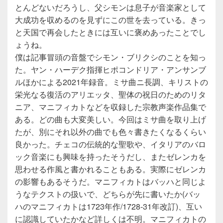
とんどないだろうし、父シモンは息子が音楽家として
大成功を収めるのを見ずにこの世を去っている。きっ
と天国で再会したときには互いに褒めあったことでし
ょうね。
僕は記事冒頭の音盤でシモン・ブリクシのことを知っ
た。ヤン・ハーデク指揮ヒポコンドリア・アンサンブ
ルほかによる2021年録音。ミサ曲ニ長調、キリストの
栄光なる復活のアリエッタ、聖体の祝日のためのリタ
ニア、マニフィカトなどを収録した宗教声楽作品集で
ある。どの曲も大変美しい。今回はミサ曲を取り上げ
たが、別にそれ以外の曲でも色々書きたくなるくらい
良かった。チェコの伝統的な聖歌や、イタリアのバロ
ック音楽にも興味を持ったそうだし、またゼレンカを
思わせる作風と書かれることもある。実際にゼレンカ
の影響もあるそうだ。マニフィカトはバッハと同じよ
うなテクストの扱いで、どちらが先に書いたか(バッ
ハのマニフィカトは1723年作/1728-31年改訂)、互い
に認識していたかなど詳しくは不明。マニフィカトの