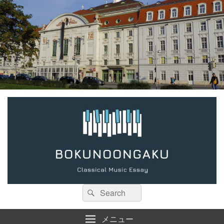
検
検
索:
索
メニュー