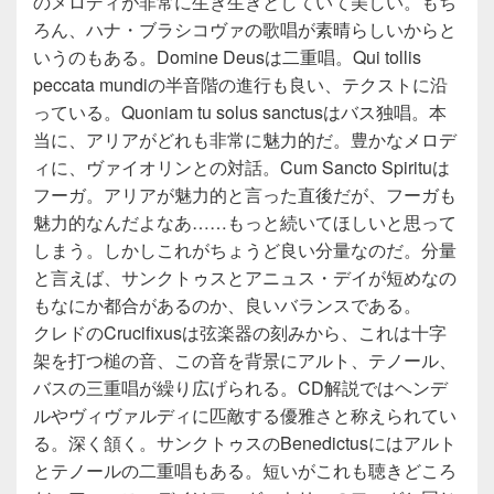
のメロディが非常に生き生きとしていて美しい。もち
ろん、ハナ・ブラシコヴァの歌唱が素晴らしいからと
いうのもある。Domine Deusは二重唱。Qui tollis
peccata mundiの半音階の進行も良い、テクストに沿
っている。Quoniam tu solus sanctusはバス独唱。本
当に、アリアがどれも非常に魅力的だ。豊かなメロデ
ィに、ヴァイオリンとの対話。Cum Sancto Spirituは
フーガ。アリアが魅力的と言った直後だが、フーガも
魅力的なんだよなあ……もっと続いてほしいと思って
しまう。しかしこれがちょうど良い分量なのだ。分量
と言えば、サンクトゥスとアニュス・デイが短めなの
もなにか都合があるのか、良いバランスである。
クレドのCrucifixusは弦楽器の刻みから、これは十字
架を打つ槌の音、この音を背景にアルト、テノール、
バスの三重唱が繰り広げられる。CD解説ではヘンデ
ルやヴィヴァルディに匹敵する優雅さと称えられてい
る。深く頷く。サンクトゥスのBenedictusにはアルト
とテノールの二重唱もある。短いがこれも聴きどころ