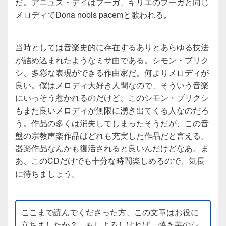
だ。アニュス・デイはフーガ、キリエのフーガと同じ
メロディでDona nobis pacemと歌われる。
当時としては音楽史的に存在するありとあらゆる技法
が詰め込まれたようなミサ曲である。シモン・ブリク
シ、多彩な表現ができる作曲家だ。何よりメロディが
良い。僕はメロディ大好き人間なので、そういう音楽
にいっそう惹かれるのだけど、このシモン・ブリクシ
もまた良いメロディが無限に湧き出てくる人なのだろ
う。作品の多くは消失してしまったそうだが、この音
盤の宗教声楽作品はどれも充実した作品だと言える。
器楽作品なんかも復活されると良いんだけどなあ。ま
あ、このCDだけでも十分な時間楽しめるので、気長
に待ちましょう。
ここまで読んでくださった方、この文章はお役に
立ちましたか？ もしよろしければ、焼き芋のシ