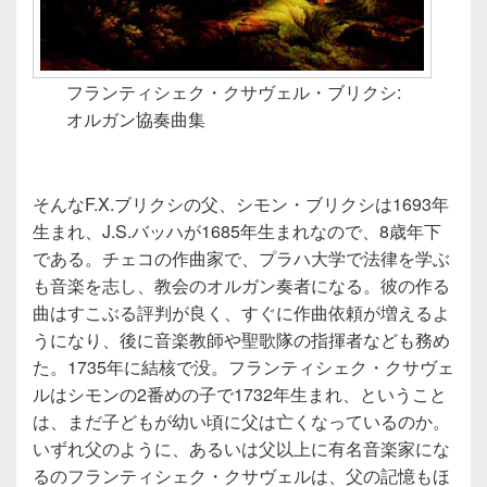
フランティシェク・クサヴェル・ブリクシ:
オルガン協奏曲集
そんなF.X.ブリクシの父、シモン・ブリクシは1693年
生まれ、J.S.バッハが1685年生まれなので、8歳年下
である。チェコの作曲家で、プラハ大学で法律を学ぶ
も音楽を志し、教会のオルガン奏者になる。彼の作る
曲はすこぶる評判が良く、すぐに作曲依頼が増えるよ
うになり、後に音楽教師や聖歌隊の指揮者なども務め
た。1735年に結核で没。フランティシェク・クサヴェ
ルはシモンの2番めの子で1732年生まれ、ということ
は、まだ子どもが幼い頃に父は亡くなっているのか。
いずれ父のように、あるいは父以上に有名音楽家にな
るのフランティシェク・クサヴェルは、父の記憶もほ