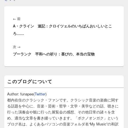
投
稿
前
←
前
ナ
A・クライン 速記：クロイツェルのいちばんおいしいとこ
の
ビ
ろ……
投
ゲ
稿:
ー
次
次
→
シ
プーランク 平和への祈り：喜びの、本当の宝物
の
ョ
投
ン
稿:
メ
このブログについて
イ
ン
サ
Author: funapee(
Twitter
)
イ
都内在住のクラシック・ファンです。クラシック音楽の楽曲に関す
ド
る話題を中心に、音楽・芸術・哲学・文学・美学などの話、聴きに
バ
行った演奏会や観に行った展覧会の感想、その他日常の諸々を含
ー
め、適当な文章を書き綴っていきます。「ボクノオンガク」という
ウ
ィ
ブログ名は、よくあるパソコンの音楽フォルダ名“My Music”の和訳