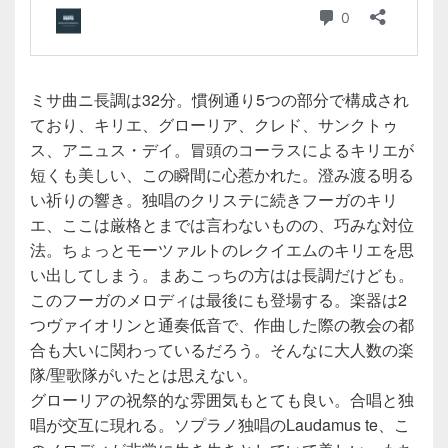
ミサ曲ニ長調は32分。慣例通り5つの部分で構成され
ており、キリエ、グローリア、クレド、サンクトゥ
ス、アニュス・デイ。冒頭のコーラスによるキリエが
短くも美しい、この瞬間に心惹かれた。澄み渡る明る
い祈りの響き。独唱のクリステに続きフーガのキリ
エ、ここは厳格とまでは言わないものの、巧みな対位
法。ちょっとモーツァルトのレクイエムのキリエを思
い出してしまう。まあこっちの方はは長調だけども。
このフーガのメロディは最後にも登場する。楽器は2
つヴァイオリンと通奏低音で、作曲した際の教会の都
合も大いに関わっているだろう。そんなに大人数の楽
隊/聖歌隊がいたとは思えない。
グローリアの祝祭的な雰囲気もとても良い。合唱と独
唱が交互に現れる。ソプラノ独唱のLaudamus te、こ