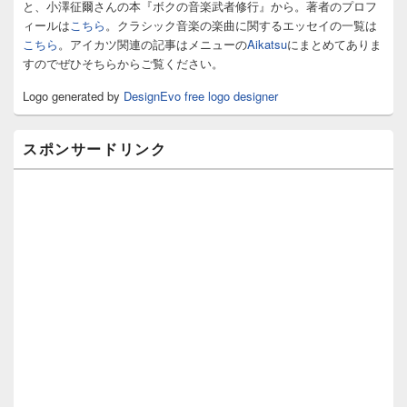
ジ
と、小澤征爾さんの本『ボクの音楽武者修行』から。著者のプロフ
ェ
ィールは
こちら
。クラシック音楽の楽曲に関するエッセイの一覧は
ッ
こちら
。アイカツ関連の記事はメニューの
Aikatsu
にまとめてありま
ト
すのでぜひそちらからご覧ください。
エ
リ
Logo generated by
DesignEvo free logo designer
ア
スポンサードリンク