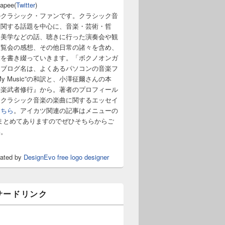
napee(
Twitter
)
のクラシック・ファンです。クラシック音
に関する話題を中心に、音楽・芸術・哲
・美学などの話、聴きに行った演奏会や観
展覧会の感想、その他日常の諸々を含め、
章を書き綴っていきます。「ボクノオンガ
うブログ名は、よくあるパソコンの音楽フ
y Music”の和訳と、小澤征爾さんの本
音楽武者修行』から。著者のプロフィール
。クラシック音楽の楽曲に関するエッセイ
こちら
。アイカツ関連の記事はメニューの
まとめてありますのでぜひそちらからご
い。
rated by
DesignEvo free logo designer
サードリンク