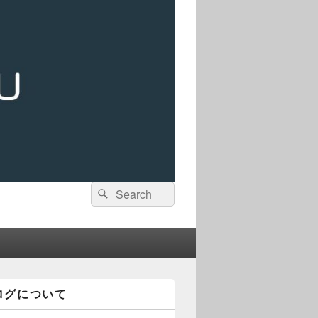
検
検
索:
索
ログについて