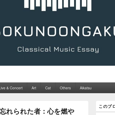
Live & Concert
Art
Cat
Others
Aikatsu
メ
このブ
イ
忘れられた者：心を燃や
ン