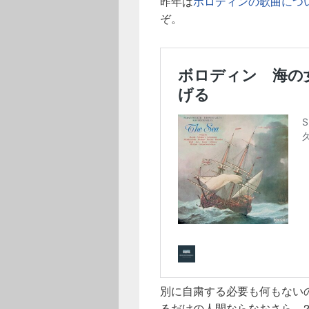
昨年は
ボロディンの歌曲につ
ぞ。
別に自粛する必要も何もない
るだけの人間ならなおさら。2