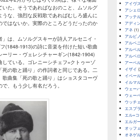
アイヴ
ていた。そうであればなおのこと、ムソルグ
アシェ
ような、強烈な反戦歌であればむしろ盛んに
アッテ
のではないか。実際のところどうだったのか
アディ
アネ
(1)
アルビ
者」は、ムソルグスキーが詩人アルセニイ・
アルベ
(1848-1913)の詩に音楽を付けた短い歌曲
アルベ
リー・ヴェレシチャーギン(1842-1904)
アルベ
曲している。ゴレニーシチェフ=クトゥーゾ
アーベ
イザイ
(
「死の歌と踊り」の作詞者と同じである。二
イベー
。歌曲集「死の歌と踊り」はショスタコーヴ
イルマ
ので、もう少し有名だろう。
ウェー
ウェー
ウッチ
エスプ
エル=
エルガ
オッフ
オネゲ