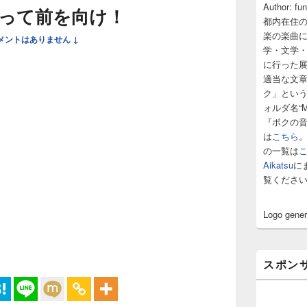
サ
Author: fu
って前を向け！
イ
都内在住
ド
楽の楽曲
メントはありません ↓
バ
学・文学
ー
に行った
ウ
ィ
適当な文
ジ
ク」とい
ェ
ォルダ名“M
ッ
『ボクの
ト
は
こちら
エ
の一覧は
リ
ア
Aikatsu
に
覧くださ
Logo gene
スポン