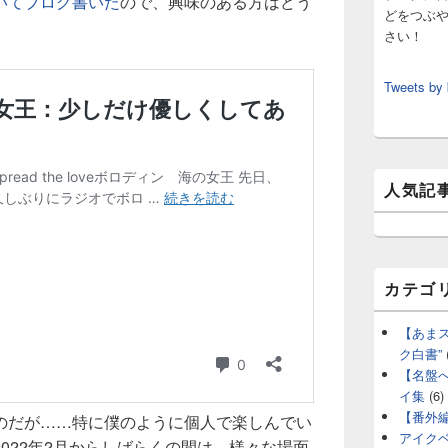
いてブログ書いた
ので、興味のある方はどう
どをつぶ
さい！
Tweets by
人気記
カテゴ
【あま
ク白書”
【名盤
イ集
(6)
【番外
のだが……特に僕のように個人で楽しんでい
アイク
022年2月からしばらくの間は、様々な場面