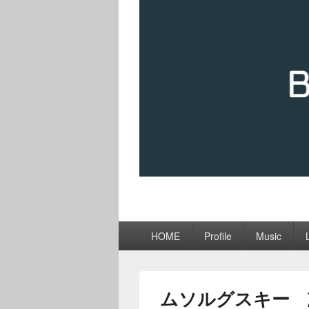
メ
HOME
Profile
Music
イ
ン
メ
ニ
ムソルグスキー 
ュ