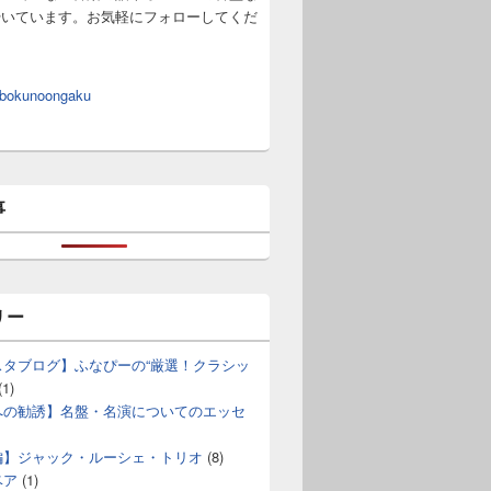
やいています。お気軽にフォローしてくだ
 bokunoongaku
事
リー
スタブログ】ふなぴーの“厳選！クラシッ
(1)
への勧誘】名盤・名演についてのエッセ
編】ジャック・ルーシェ・トリオ
(8)
ベア
(1)