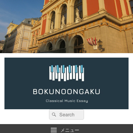
検
検
索:
索
メニュー