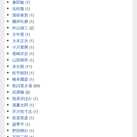
兼田敏
(1)
吉松隆
(1)
国枝春恵
(1)
團伊玖磨
(1)
外山雄三
(2)
大中恩
(1)
大木正夫
(1)
小川寛興
(1)
尾崎宗吉
(1)
山田耕筰
(1)
未分類
(11)
松平頼則
(1)
橋本國彦
(1)
歌詞置き場
(24)
武満徹
(2)
殷承宗ほか
(1)
瀧廉太郎
(1)
芥川也寸志
(1)
萩原英彦
(1)
趙季平
(1)
野田暉行
(1)
高田三郎
(1)