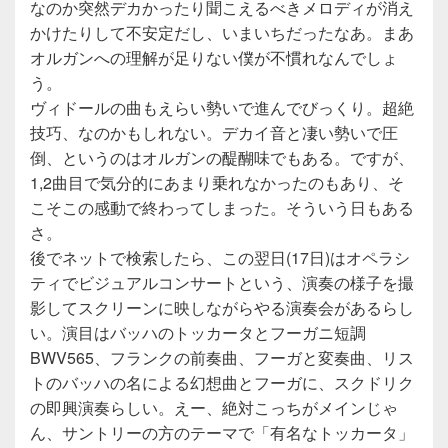
なのか突然デカかったり聞こえるべきメロディが消え
かけたりして不安定だし、いまいちだったなあ。まあ
オルガンへの理解が足りない僕が不慣れなんでしょ
う。
ヴィドールの曲もえらい勢いで進んでびっくり。超絶
技巧、なのかもしれない。デカイ音と凄い勢いで圧
倒、というのはオルガンの醍醐味でもある。ですが、
1,2曲目で気分的にあまり乗れなかったのもあり、そ
こそこの感動で終わってしまった。そういう日もある
さ。
後でネットで検索したら、この翌日(17日)はオペラシ
ティでビジュアルコンサートという、演奏の様子を撮
影してスクリーンに映しながらやる演奏会があるらし
い。演目はバッハのトッカータとフーガニ短調
BWV565、フランクの前奏曲、フーガと変奏曲、リス
トのバッハの名による幻想曲とフーガに、スクドリク
の即興演奏らしい。えー、絶対こっちがメインじゃ
ん、サントリーの方のテーマで「有名なトッカータ」