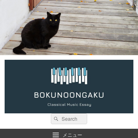
検
検
索:
索
メニュー