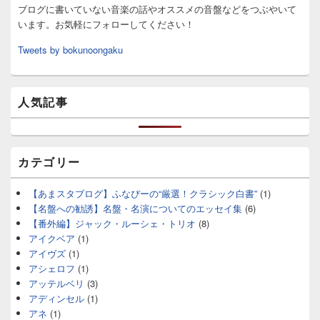
ブログに書いていない音楽の話やオススメの音盤などをつぶやいて
います。お気軽にフォローしてください！
Tweets by bokunoongaku
人気記事
カテゴリー
【あまスタブログ】ふなぴーの“厳選！クラシック白書”
(1)
【名盤への勧誘】名盤・名演についてのエッセイ集
(6)
【番外編】ジャック・ルーシェ・トリオ
(8)
アイクベア
(1)
アイヴズ
(1)
アシェロフ
(1)
アッテルベリ
(3)
アディンセル
(1)
アネ
(1)