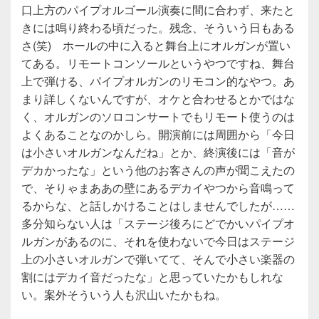
口上方のパイプオルゴール演奏に間に合わず、来たと
きには鳴り終わる頃だった。残念、そういう日もある
さ(笑) ホールの中に入ると舞台上にオルガンが置い
てある。リモートコンソールというやつですね、舞台
上で弾ける、パイプオルガンのリモコン的なやつ。あ
まり詳しくないんですが、オケと合わせるとかではな
く、オルガンのソロコンサートでもリモート使うのは
よくあることなのかしら。開演前には周囲から「今日
は小さいオルガンなんだね」とか、終演後には「音が
デカかったな」という他のお客さんの声が聞こえたの
で、そりゃまああの壁にあるデカイやつから音鳴って
るからな、と話しかけることはしませんでしたが……
多分知らない人は「ステージ後ろにどでかいパイプオ
ルガンがあるのに、それを使わないで今日はステージ
上の小さいオルガンで弾いてて、そんで小さい楽器の
割にはデカイ音だったな」と思っていたかもしれな
い。案外そういう人も沢山いたかもね。