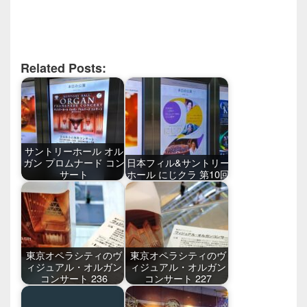
Related Posts:
サントリーホール オル
ガン プロムナード コン
日本フィル&サントリー
サート
ホール にじクラ 第10回
東京オペラシティのヴ
東京オペラシティのヴ
ィジュアル・オルガン
ィジュアル・オルガン
コンサート 236
コンサート 227