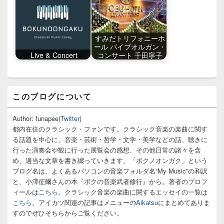
すみだトリフォニーホ
ール パイプオルガン・
Live & Concert
コンサート 千田寧子
メ
このブログについて
イ
ン
サ
Author: funapee(
Twitter
)
イ
都内在住のクラシック・ファンです。クラシック音楽の楽曲に関す
ド
る話題を中心に、音楽・芸術・哲学・文学・美学などの話、聴きに
バ
行った演奏会や観に行った展覧会の感想、その他日常の諸々を含
ー
め、適当な文章を書き綴っていきます。「ボクノオンガク」という
ウ
ィ
ブログ名は、よくあるパソコンの音楽フォルダ名“My Music”の和訳
ジ
と、小澤征爾さんの本『ボクの音楽武者修行』から。著者のプロフ
ェ
ィールは
こちら
。クラシック音楽の楽曲に関するエッセイの一覧は
ッ
こちら
。アイカツ関連の記事はメニューの
Aikatsu
にまとめてありま
ト
すのでぜひそちらからご覧ください。
エ