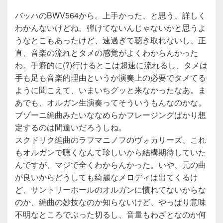
バッハのBWV564から。上手かった、と思う、詳しく
わかんないけどね。弾けてないんじゃないかと思うよ
うなとこもあったけど、速過ぎて聴き取れないし、正
直、音楽の流れとタメの感覚がよくわからんかった
わ。手癖的に(?)行けるとこは超速に流れるし、タメは
手も足も音楽的理由というか演奏上の必要でタメてる
ように聞こえて、いまいちグッと来なかったなあ。ま
あでも、オルガン生演奏ってそういうもんなのかな。
ブゾーニ編曲みたいななめらかフレージングばかり想
定するのは間違いだろうしね。
スクドリク編曲のラフマニノフのヴォカリーズ、これ
もオルガンで聴くなんて珍しいから結構期待していた
んですが、マジで全くわからんかった。いや、元の曲
が良いからどうしても綺麗なメロディは出てくるけ
ど、サントリーホールのオルガンに慣れてないからな
のか、編曲の妙技なのか知らないけど、やっぱり意味
不明なところでぶった切るし、音量もわざとなのか何