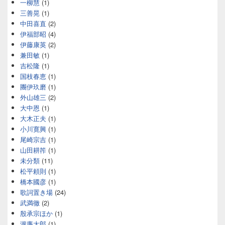
一柳慧
(1)
三善晃
(1)
中田喜直
(2)
伊福部昭
(4)
伊藤康英
(2)
兼田敏
(1)
吉松隆
(1)
国枝春恵
(1)
團伊玖磨
(1)
外山雄三
(2)
大中恩
(1)
大木正夫
(1)
小川寛興
(1)
尾崎宗吉
(1)
山田耕筰
(1)
未分類
(11)
松平頼則
(1)
橋本國彦
(1)
歌詞置き場
(24)
武満徹
(2)
殷承宗ほか
(1)
瀧廉太郎
(1)