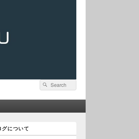
検
検
索:
索
ログについて