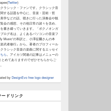
napee(
Twitter
)
のクラシック・ファンです。クラシック音
に関する話題を中心に、音楽・芸術・哲
・美学などの話、聴きに行った演奏会や観
展覧会の感想、その他日常の諸々を含め、
章を書き綴っていきます。「ボクノオンガ
うブログ名は、よくあるパソコンの音楽フ
y Music”の和訳と、小澤征爾さんの本
音楽武者修行』から。著者のプロフィール
。クラシック音楽の楽曲に関するエッセイ
こちら
。アイカツ関連の記事はメニューの
まとめてありますのでぜひそちらからご
い。
rated by
DesignEvo free logo designer
サードリンク