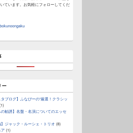
やいています。お気軽にフォローしてくだ
 bokunoongaku
事
リー
スタブログ】ふなぴーの“厳選！クラシッ
(1)
への勧誘】名盤・名演についてのエッセ
編】ジャック・ルーシェ・トリオ
(8)
ベア
(1)