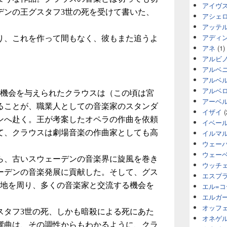
アイヴ
デンの王グスタフ3世の死を受けて書いた、
アシェ
アッテ
アディ
り、これを作って間もなく、彼もまた追うよ
アネ
(1)
アルビ
アルベ
アルベ
アルベ
る機会を与えられたクラウスは（この頃は宮
アーベ
ることが、職業人としての音楽家のスタンダ
イザイ
(
ンへ赴く。王が考案したオペラの作曲を依頼
イベー
イルマ
て、クラウスは劇場音楽の作曲家としても高
ウェー
ウェー
ら、古いスウェーデンの音楽界に旋風を巻き
ウッチ
ーデンの音楽発展に貢献した。そして、グス
エスプ
各地を周り、多くの音楽家と交流する機会を
エル=
エルガ
オッフ
スタフ3世の死、しかも暗殺による死にあた
オネゲ
響曲は、その調性からもわかるように、クラ