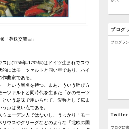
ブログ
148「葬送交響曲」
ブログラ
は(1756年-1792年)はドイツ生まれでスウ
代的にはモーツァルトと同い年であり、ハイ
の作曲家である。
ト」という異名を持つ。まあこういう呼び方
モーツァルトと同時代を生きた「かのモーツ
」という意味で用いられて、愛称として広ま
いう点は良い点である。
Twitter
スウェーデン人ではないし、うっかり「モー
ベリウスやグリーグなどのような「北欧の国
ブログに