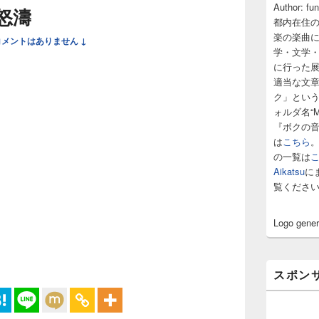
サ
Author: fu
怒濤
イ
都内在住
ド
楽の楽曲
コメントはありません ↓
バ
学・文学
ー
に行った
ウ
ィ
適当な文
ジ
ク」とい
ェ
ォルダ名“M
ッ
『ボクの
ト
は
こちら
エ
の一覧は
リ
ア
Aikatsu
に
覧くださ
Logo gene
スポン