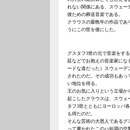
れない関係にある、スウェー
彼ための葬送音楽である。
クラウスの最晩年の作品であ
うにこの世を後にした。
グスタフ3世の元で音楽をす
廷などでお抱えの音楽家にな
ードな道だった）スウェーデ
されたのだ。その成功もあっ
い地位を得る。
王のお気に入りという立場か
起こしたクラウスは、スウェ
タフ3世とともにヨーロッパ
も得たのだ。
そんな芸術の大恩人であるグ
って書かれたこのハ短調の交