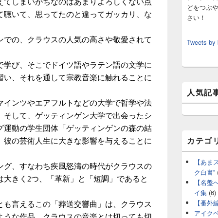
えてしまいがちなのはあまりよろしくない点
どをつぶ
て聴いて、思ってたのと違ってガッカリ、な
さい！
。
ンでの、クラウスの人気の高さや敬愛されて
Tweets by
校で学び、そこでドイツ語やラテン語の文学に
習い、それを通して宗教音楽に触れることに
人気記
マインツやエアフルトなどの大学で哲学や法
。そして、ゲッティンゲン大学で出会ったシ
グ運動の学生団体「ゲッティンゲンの森の結
カテゴ
、彼の芸術人生に大きな影響を与えることに
【あま
ング、すなわち疾風怒濤の時代がクラウスの
ク白書”
は大きく2つ、「革新」と「短調」であると
【名盤
イ集
(6)
【番外
とも言えるこの「葬送交響曲」は、クラウス
アイク
ような作品。クラウスの音楽とは切っても切