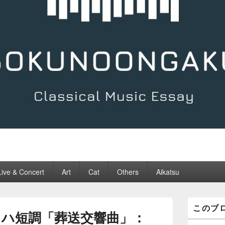
Live & Concert
Art
Cat
Others
Aikatsu
メ
このブ
イ
 ハ短調「葬送交響曲」：
ン