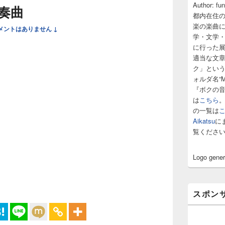
サ
Author: fu
奏曲
イ
都内在住
ド
楽の楽曲
メントはありません ↓
バ
学・文学
ー
に行った
ウ
ィ
適当な文
ジ
ク」とい
ェ
ォルダ名“M
ッ
『ボクの
ト
は
こちら
エ
の一覧は
リ
ア
Aikatsu
に
覧くださ
Logo gene
スポン