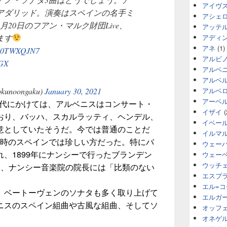
アイヴ
アダリッド。演奏はスペインの名手ミ
アシェ
20日のフアン・マルク財団Live、
アッテ
ます
アディ
アネ
(1)
/UB0TWXQJN7
アルビ
LGX
アルベ
アルベ
noongaku)
January 30, 2021
アルベ
アーベ
0年代にかけては、アルベニスはコンサート・
イザイ
(
おり、バッハ、スカルラッティ、ヘンデル、
イベー
意としていたそうだ。今では普通のことだ
イルマ
は当時のスペインでは珍しい方だった。特にバ
ウェー
、1899年にナンシーで行ったブランデン
ウェー
ウッチ
後、ナンシー音楽院の院長には「比類のない
エスプ
エル=
、ベートーヴェンのソナタも多く取り上げて
エルガ
ニスのスペイン組曲や古風な組曲、そしてソ
オッフ
オネゲ