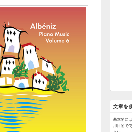
文章を
基本的に
用目的で
さい。