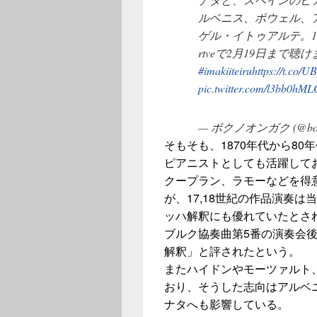
ルベニス、ポウェル、
ゲル・イトゥアルテ。1月
rtveで2月19日まで聴け
#imakiiteiru
https://t.co
pic.twitter.com/l3bb0hM
— ボクノオンガク (@boku
そもそも、1870年代から8
ピアニストとしても活躍して
クープラン、ラモーなどを得
が、17,18世紀の作品演奏
ッハ解釈にも優れていたとされ
ブルク協奏曲第5番の演奏会
解釈」と評されたという。
またハイドンやモーツァルト
おり、そうした志向はアルベ
ナタへも影響している。