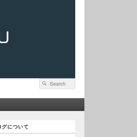
検
検
索:
索
ログについて