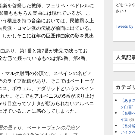
どをつぶ
音楽を啓発した教師、フェリペ・ペドレルに
さい！
の影響ももちろん楽曲には現れているが、こ
いう構造を持つ音楽においては、民族風以上
Tweets by
古典派・ロマン派の伝統が前面に出ている。
 しかしそこに往年の巨匠作曲家の影を見出
曲あり、第1番と第7番が未完で残ってお
人気記
全な形で残っているものは第3番、第4番、
ン・マルク財団の公演で、スペインの名ピア
テのライブ配信があり、そこではベートーヴ
カテゴ
ニス、ポウェル、アダリッドというスペイン
された。そこでもアルベニスの5番が取り上げ
【あま
かり目立ってソナタが顧みられないアルベニ
ク白書”
上げていることに感心してしまった。
【名盤
イ集
(6)
【番外
曜の昼下り、ベートーヴェンの月光ソ
アイク
アノ・ソナタ3曲はどうでしょう。ア