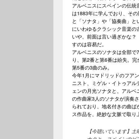
アルベニスにスペインの伝統
は1883年に学んでおり、そ
と「ソナタ」や「協奏曲」と
にいわゆるクラシック音楽の
いや、前面は言い過ぎかな？
すのは容易だ。
アルベニスのソナタは全部で7
り、第2番と第6番は紛失。完
第5番の3曲のみ。
今年1月にマドリッドのフア
ニスト、ミゲル・イトゥアル
ェンの月光ソナタと、アルベ
の作曲家3人のソナタが演奏
られており、地名付きの曲ば
ス作品を、絶妙な文脈で取り
【今聴いています】土
ナタと、スペインのピ