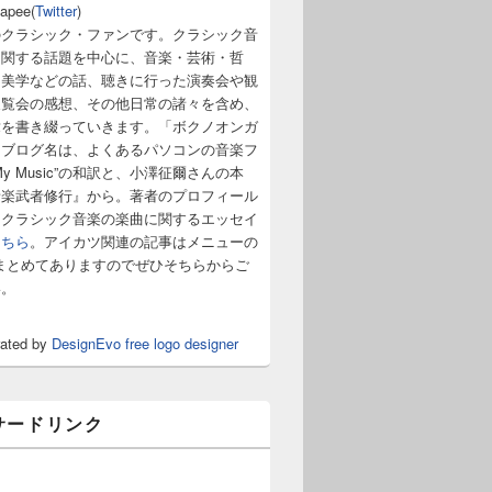
napee(
Twitter
)
のクラシック・ファンです。クラシック音
に関する話題を中心に、音楽・芸術・哲
・美学などの話、聴きに行った演奏会や観
展覧会の感想、その他日常の諸々を含め、
章を書き綴っていきます。「ボクノオンガ
うブログ名は、よくあるパソコンの音楽フ
y Music”の和訳と、小澤征爾さんの本
音楽武者修行』から。著者のプロフィール
。クラシック音楽の楽曲に関するエッセイ
こちら
。アイカツ関連の記事はメニューの
まとめてありますのでぜひそちらからご
い。
rated by
DesignEvo free logo designer
サードリンク