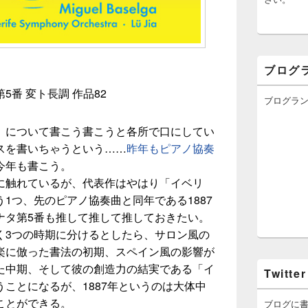
ブログ
番 変ト長調 作品82
ブログラ
」について書こう書こうと各所で口にしてい
スを書いちゃうという……
昨年もピアノ協奏
今年も書こう。
に触れているが、代表作はやはり「イベリ
1つ、先のピアノ協奏曲と同年である1887
ナタ第5番も推して推して推しておきたい。
く3つの時期に分けるとしたら、サロン風の
楽に倣った書法の初期、スペイン風の影響が
た中期、そして彼の創造力の結実である「イ
Twitter
ことになるが、1887年というのは大体中
ことができる。
ブログに