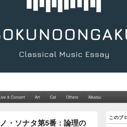
Live & Concert
Art
Cat
Others
Aikatsu
メ
このブ
イ
ノ・ソナタ第5番：論理の
ン