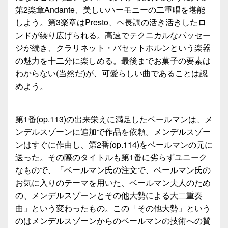
第2楽章Andante、美しいハーモニーの二重唱を堪能
しよう。第3楽章はPresto、ヘ長調の活き活きしたロ
ンドが繰り広げられる。高速でテクニカルなパッセー
ジが続き、クラリネット・バセットホルンという楽器
の魅力を十二分に楽しめる。最後までお菓子の要素は
わからない(当然だ)が、可愛らしい曲であることは認
めよう。
第1番(op.113)の出来栄えに満足したベールマンは、メ
ンデルスゾーンに追加で作品を依頼。メンデルスゾー
ンはすぐに作曲し、第2番(op.114)をベールマンの元に
送った。その際のタイトルも第1番に劣らずユニーク
なもので、「ベールマン氏の注文で、ベールマン氏の
お気に入りのテーマを用いた、ベールマン夫人のため
の、メンデルスゾーンとその他大勢による大二重奏
曲」という変わったもの。この「その他大勢」という
のはメンデルスゾーンからのベールマンの技術への賛