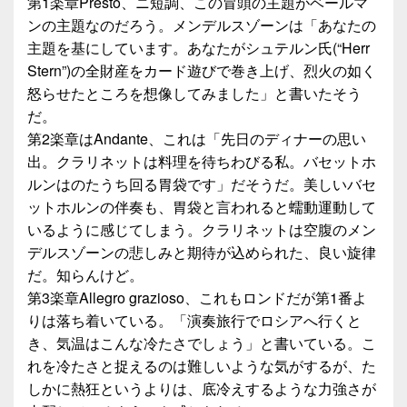
第1楽章Presto、ニ短調、この冒頭の主題がベールマ
ンの主題なのだろう。メンデルスゾーンは「あなたの
主題を基にしています。あなたがシュテルン氏(“Herr
Stern”)の全財産をカード遊びで巻き上げ、烈火の如く
怒らせたところを想像してみました」と書いたそう
だ。
第2楽章はAndante、これは「先日のディナーの思い
出。クラリネットは料理を待ちわびる私。バセットホ
ルンはのたうち回る胃袋です」だそうだ。美しいバセ
ットホルンの伴奏も、胃袋と言われると蠕動運動して
いるように感じてしまう。クラリネットは空腹のメン
デルスゾーンの悲しみと期待が込められた、良い旋律
だ。知らんけど。
第3楽章Allegro grazioso、これもロンドだが第1番よ
りは落ち着いている。「演奏旅行でロシアへ行くと
き、気温はこんな冷たさでしょう」と書いている。こ
れを冷たさと捉えるのは難しいような気がするが、た
しかに熱狂というよりは、底冷えするような力強さが