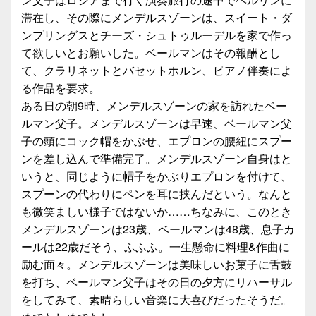
滞在し、その際にメンデルスゾーンは、スイート・ダ
ンプリングスとチーズ・シュトゥルーデルを家で作っ
て欲しいとお願いした。ベールマンはその報酬とし
て、クラリネットとバセットホルン、ピアノ伴奏によ
る作品を要求。
ある日の朝9時、メンデルスゾーンの家を訪れたベー
ルマン父子。メンデルスゾーンは早速、ベールマン父
子の頭にコック帽をかぶせ、エプロンの腰紐にスプー
ンを差し込んで準備完了。メンデルスゾーン自身はと
いうと、同じように帽子をかぶりエプロンを付けて、
スプーンの代わりにペンを耳に挟んだという。なんと
も微笑ましい様子ではないか……ちなみに、このとき
メンデルスゾーンは23歳、ベールマンは48歳、息子カ
ールは22歳だそう、ふふふ。一生懸命に料理&作曲に
励む面々。メンデルスゾーンは美味しいお菓子に舌鼓
を打ち、ベールマン父子はその日の夕方にリハーサル
をしてみて、素晴らしい音楽に大喜びだったそうだ。