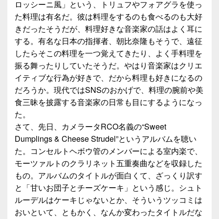
ロッシーニ風」という、トリュフやフォアグラを使っ
た料理は有名だ。彼は料理をするのも食べるのも大好
きだったそうだが、料理好きな音楽家の話はよく耳に
する。有名な日本の指揮者、朝比奈隆もそうで、遠征
したらそこの料理を一つ覚えてきたり、よく手料理を
振る舞ったりしていたそうだ。やはり音楽家はクリエ
イティブな行為が好きで、だから料理も好きになるの
だろうか。現代ではSNSのおかげで、料理の腕前や美
食三昧を披露する音楽家の日常も目にするようになっ
た。
さて、先日、カメラータRCO名義の“Sweet
Dumplings & Cheese Strudel”というアルバムを聴い
た。コンセルトヘボウ管のメンバーによる室内楽で、
モーツァルトのクラリネット五重奏曲などを収録した
もの。アルバムのタイトルが面白くて、ざっくり訳す
と「甘いお団子とチーズケーキ」という感じ。シュト
ルーデルはケーキじゃないとか、そういうツッコミは
おいといて、ともかく、なんか変わったタイトルだな