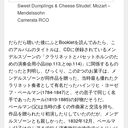
Sweet Dumplings & Cheese Strudel: Mozart –
Mendelssohn
Camerata RCO
だらだら聴いた後にふとBookletを読んでみたら、こ
のアルバムのタイトルは、CDに併録されているメン
デルスゾーンの「クラリネットとバセットホルンのた
めの演奏会用小品(op.113,とop.114)」に関係するもの
だったと判明し、びっくり。この2つのお菓子は、メ
ンデルスゾーンが同作品を贈った、当時最も優れたク
ラリネット奏者として有名だったハインリヒ・ヨーゼ
フ・ベールマン(1784-1847)と、その息子で同じく名
手であったカール(1810-1885)の好物だそうだ。
ベールマン(父)は当時の多くの作曲家と交流を持ち、
作品を贈られたり初演したりしていたのだが、メンデ
ルスゾーンとも親しかった。1832年12月、ベールマ
ン父子はロシアまで行く演奏旅行の途中でベルリンに