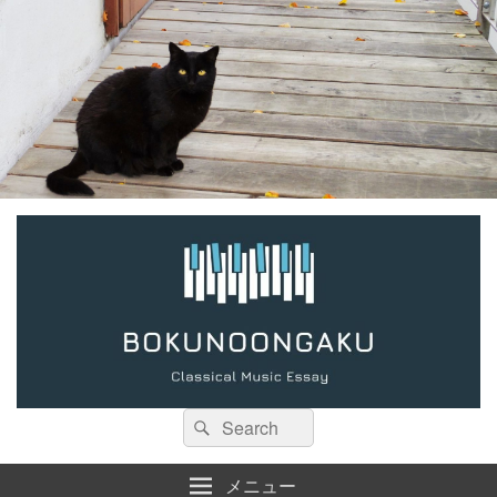
検
検
索:
索
メニュー