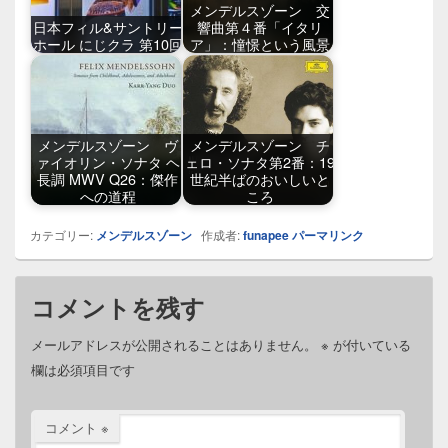
メンデルスゾーン 交
日本フィル&サントリー
響曲第４番「イタリ
ホール にじクラ 第10回
ア」：憧憬という風景
メンデルスゾーン ヴ
メンデルスゾーン チ
ァイオリン・ソナタ ヘ
ェロ・ソナタ第2番：19
長調 MWV Q26：傑作
世紀半ばのおいしいと
への道程
ころ
カテゴリー:
メンデルスゾーン
作成者:
funapee
パーマリンク
コメントを残す
メールアドレスが公開されることはありません。
※
が付いている
欄は必須項目です
コメント
※