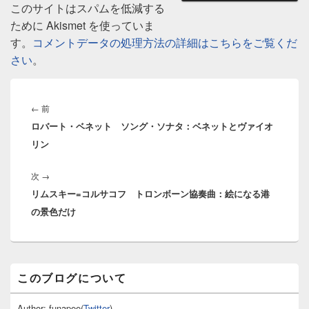
このサイトはスパムを低減する
ために Akismet を使っていま
す。
コメントデータの処理方法の詳細はこちらをご覧くだ
さい
。
投
稿
前
←
前
ナ
ロバート・ベネット ソング・ソナタ：ベネットとヴァイオ
の
ビ
リン
投
ゲ
稿:
ー
次
次
→
シ
リムスキー=コルサコフ トロンボーン協奏曲：絵になる港
の
ョ
の景色だけ
投
ン
稿:
メ
このブログについて
イ
ン
サ
Author: funapee(
Twitter
)