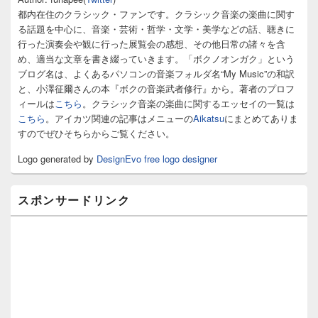
イ
都内在住のクラシック・ファンです。クラシック音楽の楽曲に関す
ド
る話題を中心に、音楽・芸術・哲学・文学・美学などの話、聴きに
バ
行った演奏会や観に行った展覧会の感想、その他日常の諸々を含
ー
め、適当な文章を書き綴っていきます。「ボクノオンガク」という
ウ
ィ
ブログ名は、よくあるパソコンの音楽フォルダ名“My Music”の和訳
ジ
と、小澤征爾さんの本『ボクの音楽武者修行』から。著者のプロフ
ェ
ィールは
こちら
。クラシック音楽の楽曲に関するエッセイの一覧は
ッ
こちら
。アイカツ関連の記事はメニューの
Aikatsu
にまとめてありま
ト
すのでぜひそちらからご覧ください。
エ
リ
Logo generated by
DesignEvo free logo designer
ア
スポンサードリンク