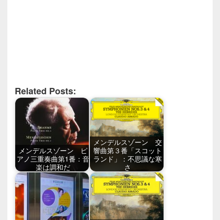
Related Posts:
メンデルスゾーン 交
メンデルスゾーン ピ
響曲第３番「スコット
アノ三重奏曲第1番：音
ランド」：不思議な寒
楽は調和だ
さ