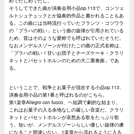
めでたしめでたし。
そうしてできた曲が演奏会用小品op.113で、コンツェ
ルトシュテュックとか協奏的作品と書かれることもあ
る。この曲には当時流行っていたフランツ・コツワラ
の「プラハの戦い」という曲の旋律が引用されている
ため、昔はそのような愛称でも呼ばれていたそうだ。
なおメンデルスゾーンが付けたこの曲の正式名称は、
「プラハの戦い！甘いお団子とチーズケーキ・クラリ
ネットとバセットホルンのための大二重奏曲」であ
る。
ということで、戦争とお菓子が混在する小品op.113、
演奏会用小品の第1番と呼ばれるのがこちら。
第1楽章Allegro con fuoco、ヘ短調で劇的な始まり。
これはお菓子の入る余地なしの厳しい音楽だ。クラリ
ネットとバセットホルンが哀愁ある歌をたっぷり歌
う。短いが、メンデルスゾーンらしい優しい旋律の虜
になること間違いない。1楽章から流れるように入る