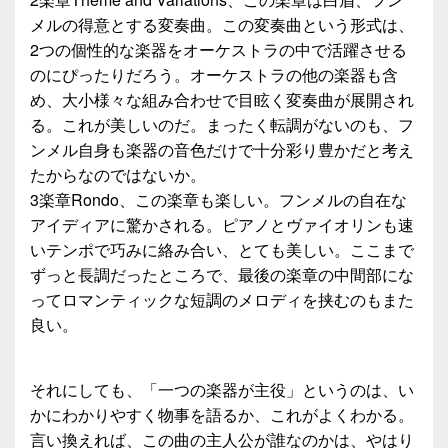
メルの得意とする変奏曲。この変奏曲という形式は、
2つの個性的な楽器をオーケストラの中で活躍させる
のにぴったりだろう。オーケストラの他の楽器も含
め、大小様々な組み合わせで目眩く変奏曲が展開され
る。これが美しいのだ。まったく転調がないのも、フ
ンメル自身も楽器の音色だけで十分彩り豊かだと考え
たからなのではないか。
3楽章Rondo、この楽章も楽しい。フンメルの自在な
アイディアに驚かされる。ピアノとヴァイオリンも速
いテンポで巧みに絡み合い、とても美しい。ここまで
ずっと長調だったところで、最後の楽章の中間部にな
ってロマンティックな短調のメロディを挟むのもまた
良い。
それにしても、「一つの楽器が主役」というのは、い
かにわかりやすく物事を語るか、これがよくわかる。
言い換えれば、この曲の主人公が誰なのかは、やはり