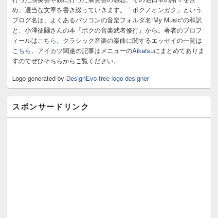
ー
め、適当な文章を書き綴っていきます。「ボクノオンガク」という
ウ
ィ
ブログ名は、よくあるパソコンの音楽フォルダ名“My Music”の和訳
ジ
と、小澤征爾さんの本『ボクの音楽武者修行』から。著者のプロフ
ェ
ィールは
こちら
。クラシック音楽の楽曲に関するエッセイの一覧は
ッ
こちら
。アイカツ関連の記事はメニューの
Aikatsu
にまとめてありま
ト
すのでぜひそちらからご覧ください。
エ
リ
Logo generated by
DesignEvo free logo designer
ア
スポンサードリンク