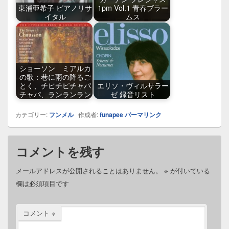
東浦亜希子 ピアノリサ
1pm Vol.1 青春ブラー
イタル
ムス
ショーソン ミアルカ
の歌：巷に雨の降るご
とく、チピチピチャパ
エリソ・ヴィルサラー
チャパ、ランランラン
ゼ 録音リスト
カテゴリー:
フンメル
作成者:
funapee
パーマリンク
コメントを残す
メールアドレスが公開されることはありません。
※
が付いている
欄は必須項目です
コメント
※