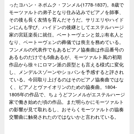
ったヨハン・ネポムク・フンメル(1778-1837)。8歳で
モーツァルトの弟子となり住み込みでピアノを師事、
その後も長く友情を育んだそうだ。サリエリやハイド
ンにんも学び、ハイドンの後継としてエステルハージ
家の宮廷楽長に就任。ベートーヴェンと並ぶ有名人と
なり、ベートーヴェンの葬儀では喪主を務めている。
フンメルの代表作でもあるピアノ協奏曲は作品番号の
あるものだけでも5曲あるが、モーツァルト風の初期
作品から徐々にロマン派の原型とも言える様式に変化
し、メンデルスゾーンやショパンを予感すると評され
ている。今回取り上げるのはそのピアノ協奏曲ではな
く、ピアノとヴァイオリンのための協奏曲。1804-
1805年の作品で、ちょうどフンメルがエステルハージ
家で働き始めた頃の作品。まだ明らかにモーツァルト
の影響が見て取れるし、おそらくモーツァルトの協奏
交響曲に触発されたのではないかと言われている。