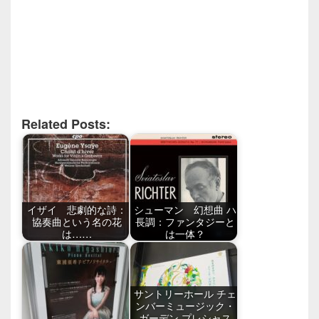
Related Posts:
イザイ 悲劇的な詩：
シューマン 幻想曲 ハ
協奏曲という名の花
長調：ファンタジーと
は……
は一体？
サントリーホール チェ
ンバーミュージック・
ガーデン プレシャス