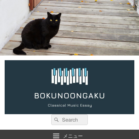
検
検
索:
索
メニュー