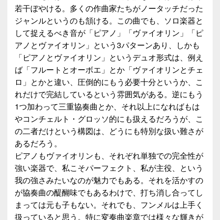
若干ぼやける。多くの作曲家たちがノータッチだった
ジャンルというのも頷ける。この曲でも、ソロ楽器と
して捉えるべき音が「ピアノ」「ヴァイオリン」「ピ
アノとヴァイオリン」という3パターンあり、しかも
「ピアノとヴァイオリン」というデュオ形式は、例え
ば「フルートとオーボエ」とか「ヴァイオリンとチェ
ロ」とかと違い、圧倒的にもう必要十分というか、こ
れだけで完結しているという雰囲気がある。逆にもう
1つ加わって三重協奏曲とか、それ以上になればもは
やコンチェルト・グロッソ的にも扱えるだろうが、こ
の二者だけという構図は、どうにも特別な扱い難さが
あるだろう。
ピアノもヴァイオリンも、それぞれ単独での完全性が
強い楽器で、私こそパーフェクト、私が主役、という
我の強さみたいなのが魅力でもある。それを活かすの
が協奏曲の醍醐味でもあるわけで、打ち消し合ってし
まっては元も子もない。それでも、フンメルは上手く
扱っていると思う。特に変奏曲楽章では様々な輝きが