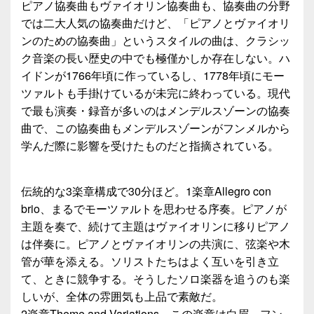
ピアノ協奏曲もヴァイオリン協奏曲も、協奏曲の分野
では二大人気の協奏曲だけど、「ピアノとヴァイオリ
ンのための協奏曲」というスタイルの曲は、クラシッ
ク音楽の長い歴史の中でも極僅かしか存在しない。ハ
イドンが1766年頃に作っているし、1778年頃にモー
ツァルトも手掛けているが未完に終わっている。現代
で最も演奏・録音が多いのはメンデルスゾーンの協奏
曲で、この協奏曲もメンデルスゾーンがフンメルから
学んだ際に影響を受けたものだと指摘されている。
伝統的な3楽章構成で30分ほど。1楽章Allegro con
brio、まるでモーツァルトを思わせる序奏。ピアノが
主題を奏で、続けて主題はヴァイオリンに移りピアノ
は伴奏に。ピアノとヴァイオリンの共演に、弦楽や木
管が華を添える。ソリストたちはよく互いを引き立
て、ときに競争する。そうしたソロ楽器を追うのも楽
しいが、全体の雰囲気も上品で素敵だ。
2楽章Theme and Variations、この楽章は白眉、フン