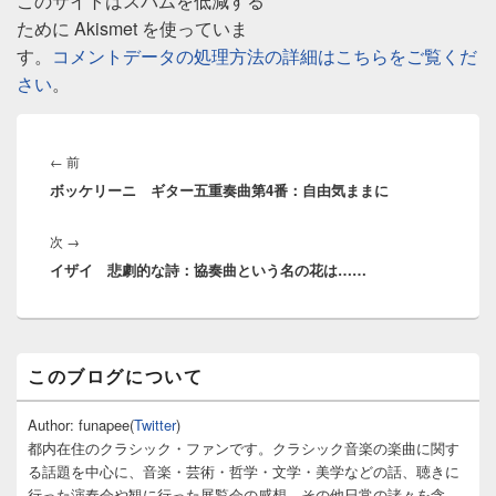
このサイトはスパムを低減する
ために Akismet を使っていま
す。
コメントデータの処理方法の詳細はこちらをご覧くだ
さい
。
投
稿
前
←
前
ナ
ボッケリーニ ギター五重奏曲第4番：自由気ままに
の
ビ
投
ゲ
次
次
→
稿:
ー
イザイ 悲劇的な詩：協奏曲という名の花は……
の
シ
投
ョ
稿:
ン
メ
このブログについて
イ
ン
サ
Author: funapee(
Twitter
)
イ
都内在住のクラシック・ファンです。クラシック音楽の楽曲に関す
ド
る話題を中心に、音楽・芸術・哲学・文学・美学などの話、聴きに
バ
行った演奏会や観に行った展覧会の感想、その他日常の諸々を含