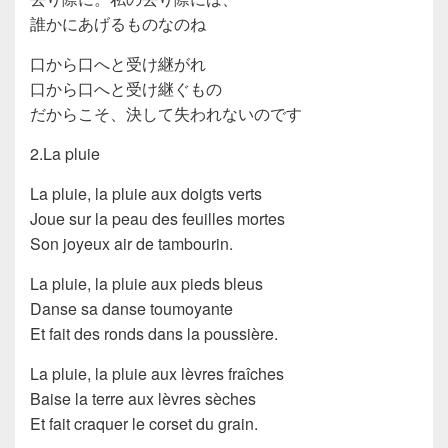
誰かにあげるものなのね
口から口へと受け継がれ
口から口へと受け継ぐもの
だからこそ、決して失われないのです
2.La pluie
La pluie, la pluie aux doigts verts
Joue sur la peau des feuilles mortes
Son joyeux air de tambourin.
La pluie, la pluie aux pieds bleus
Danse sa danse toumoyante
Et fait des ronds dans la poussière.
La pluie, la pluie aux lèvres fraîches
Baise la terre aux lèvres sèches
Et fait craquer le corset du grain.