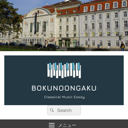
検
検
索:
索
メニュー