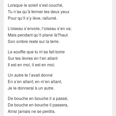
Lorsque le soleil s’est couché,
Tu n’as qu’à fermer tes deux yeux
Pour qu’il s’y lève, rallumé.
L’oiseau s’envole, l’oiseau s’en va;
Mais pendant qu’il plane là?haut
Son ombre reste sur la terre.
Le souffle que tu m’as fait boire
Sur tes lèvres en t’en allant
Il est en moi, il est en moi;
Un autre te l’avait donné
En s’en allant; en m’en allant,
Je le donnerai à un autre.
De bouche en bouche il a passé,
De bouche en bouche il passera,
Ainsi jamais ne se perdra.