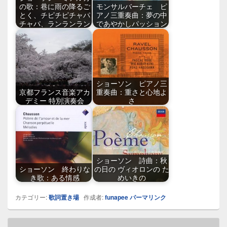
の歌：巷に雨の降るご
モンサルバーチェ ピ
とく、チピチピチャパ
アノ三重奏曲：夢の中
チャパ、ランランラン
であやかしパッション
ショーソン ピアノ三
京都フランス音楽アカ
重奏曲：重さと心地よ
デミー 特別演奏会
さ
ショーソン 詩曲：秋
ショーソン 終わりな
の日の ヴィオロンの た
き歌：ある情感
めいきの
カテゴリー:
歌詞置き場
作成者:
funapee
パーマリンク