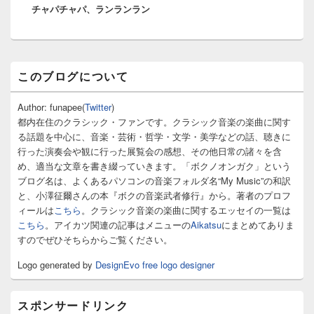
チャパチャパ、ランランラン
投
ン
稿:
メ
このブログについて
イ
ン
サ
Author: funapee(
Twitter
)
イ
都内在住のクラシック・ファンです。クラシック音楽の楽曲に関す
ド
る話題を中心に、音楽・芸術・哲学・文学・美学などの話、聴きに
バ
行った演奏会や観に行った展覧会の感想、その他日常の諸々を含
ー
め、適当な文章を書き綴っていきます。「ボクノオンガク」という
ウ
ィ
ブログ名は、よくあるパソコンの音楽フォルダ名“My Music”の和訳
ジ
と、小澤征爾さんの本『ボクの音楽武者修行』から。著者のプロフ
ェ
ィールは
こちら
。クラシック音楽の楽曲に関するエッセイの一覧は
ッ
こちら
。アイカツ関連の記事はメニューの
Aikatsu
にまとめてありま
ト
すのでぜひそちらからご覧ください。
エ
リ
Logo generated by
DesignEvo free logo designer
ア
スポンサードリンク