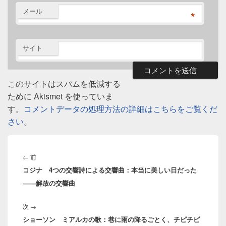
メール
*
サイト
このサイトはスパムを低減する
ために Akismet を使っていま
す。
コメントデータの処理方法の詳細はこちらをご覧くだ
さい
。
投
稿
前
←
前
ナ
コジナ 4つの交響詩による交響曲：本当に美しい日だった
の
ビ
――解放の交響曲
投
ゲ
稿:
ー
次
次
→
シ
ショーソン ミアルカの歌：巷に雨の降るごとく、チピチピ
の
ョ