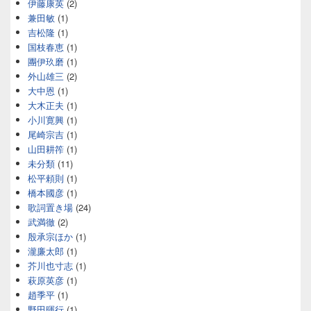
伊藤康英
(2)
兼田敏
(1)
吉松隆
(1)
国枝春恵
(1)
團伊玖磨
(1)
外山雄三
(2)
大中恩
(1)
大木正夫
(1)
小川寛興
(1)
尾崎宗吉
(1)
山田耕筰
(1)
未分類
(11)
松平頼則
(1)
橋本國彦
(1)
歌詞置き場
(24)
武満徹
(2)
殷承宗ほか
(1)
瀧廉太郎
(1)
芥川也寸志
(1)
萩原英彦
(1)
趙季平
(1)
野田暉行
(1)