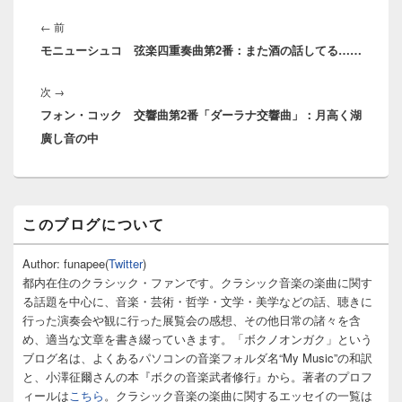
投
稿
前
←
前
ナ
モニューシュコ 弦楽四重奏曲第2番：また酒の話してる……
の
ビ
投
ゲ
次
次
→
稿:
ー
フォン・コック 交響曲第2番「ダーラナ交響曲」：月高く湖
の
シ
廣し音の中
投
ョ
稿:
ン
メ
このブログについて
イ
ン
サ
Author: funapee(
Twitter
)
イ
都内在住のクラシック・ファンです。クラシック音楽の楽曲に関す
ド
る話題を中心に、音楽・芸術・哲学・文学・美学などの話、聴きに
バ
行った演奏会や観に行った展覧会の感想、その他日常の諸々を含
ー
め、適当な文章を書き綴っていきます。「ボクノオンガク」という
ウ
ィ
ブログ名は、よくあるパソコンの音楽フォルダ名“My Music”の和訳
ジ
と、小澤征爾さんの本『ボクの音楽武者修行』から。著者のプロフ
ェ
ィールは
こちら
。クラシック音楽の楽曲に関するエッセイの一覧は