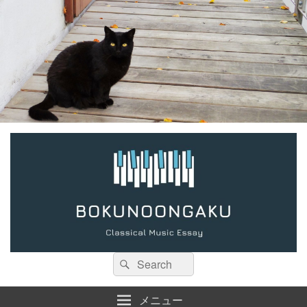
検
検
索:
索
メニュー