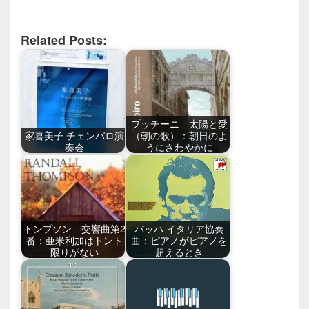
Related Posts:
プッチーニ 太陽と愛
家喜美子 チェンバロ演
（朝の歌）：朝日のよ
奏会
うにさわやかに
トンプソン 交響曲第2
バッハ イタリア協奏
番：亜米利加はトント
曲：ピアノがピアノを
限りがない
超えるとき