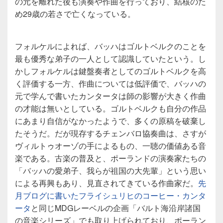
の元を離れた後も演奏や作曲を行っており、結核のた
め29歳の若さで亡くなっている。
フォルケルによれば、バッハはゴルトベルクのことを
最も優秀な弟子の一人として認識していたという。し
かしフォルケルは鍵盤奏者としてのゴルトベルクを高
く評価する一方、作曲については低評価で、バッハの
元で学んで書いたカンタータは師の影響が大きく作曲
の才能は無いとしている。ゴルトベルクも自分の作品
にあまり自信がなかったようで、多くの原稿を破棄し
たそうだ。だが現存するチェンバロ協奏曲は、さすが
ヴィルトゥオーゾの手によるもの、一聴の価値ある音
楽である。古楽の普及と、ポーランドの演奏家たちの
「バッハの愛弟子、我らが祖国の大先輩」という思い
による再興もあり、見直されてきている作曲家だ。
先
月ブログに書いたフライシュリヒのコーヒー・カンタ
ータ
と同じMDGレーベルの企画「バルト海沿岸諸国
の音楽シリーズ」でも取り上げられており、ポーラン