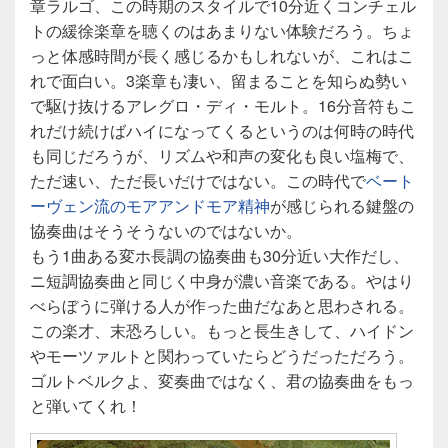
章ラルゴ、この時期のスタイルで10分近くコンチェル
トの緩徐楽章を聴くのはあまりない体験だろう。ちょ
っと体感時間が長く感じるかもしれないが、これはこ
れで面白い。3楽章も凄い、留まることを知らぬ勢い
で駆け抜けるアレグロ・ディ・モルト。16分音符もこ
れだけ続けばハイになってくるというのは何時の時代
も同じだろうが、リズムや和声の変化も良い塩梅で、
ただ速い、ただ長いだけではない。この時代で
ベート
ーヴェン流のモアアンドモア精神
が感じられる鍵盤の
協奏曲はそうそうないのではないか。
もう1曲ある変ホ長調の協奏曲も30分近い大作だし、
ニ短調協奏曲と同じく中身が濃い音楽である。やはり
べらぼうに弾ける人が作った曲だなあと思わされる。
この楽才、末恐ろしい。もっと長生きして、ハイドン
やモーツァルトと関わっていたらどうだっただろう。
ゴルトベルクよ、変奏曲ではなく、君の協奏曲をもっ
と弾いてくれ！