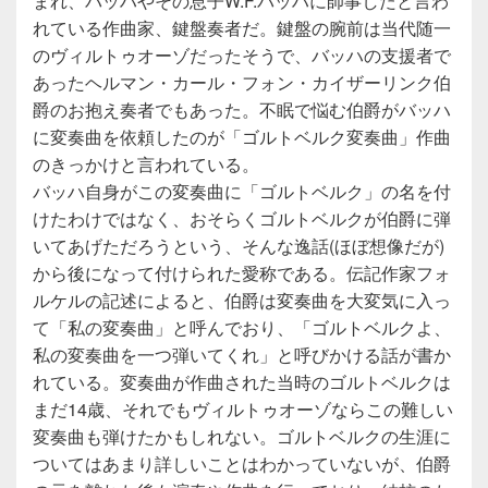
まれ、バッハやその息子W.F.バッハに師事したと言わ
れている作曲家、鍵盤奏者だ。鍵盤の腕前は当代随一
のヴィルトゥオーゾだったそうで、バッハの支援者で
あったヘルマン・カール・フォン・カイザーリンク伯
爵のお抱え奏者でもあった。不眠で悩む伯爵がバッハ
に変奏曲を依頼したのが「ゴルトベルク変奏曲」作曲
のきっかけと言われている。
バッハ自身がこの変奏曲に「ゴルトベルク」の名を付
けたわけではなく、おそらくゴルトベルクが伯爵に弾
いてあげただろうという、そんな逸話(ほぼ想像だが)
から後になって付けられた愛称である。伝記作家フォ
ルケルの記述によると、伯爵は変奏曲を大変気に入っ
て「私の変奏曲」と呼んでおり、「ゴルトベルクよ、
私の変奏曲を一つ弾いてくれ」と呼びかける話が書か
れている。変奏曲が作曲された当時のゴルトベルクは
まだ14歳、それでもヴィルトゥオーゾならこの難しい
変奏曲も弾けたかもしれない。ゴルトベルクの生涯に
ついてはあまり詳しいことはわかっていないが、伯爵