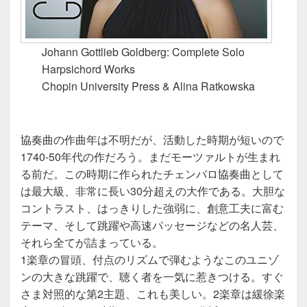
Johann Gottlieb Goldberg: Complete Solo
Harpsichord Works
Chopin University Press & Alina Ratkowska
協奏曲の作曲年は不明だが、活動した時期が短いので
1740-50年代の作だろう。まだモーツァルトが生まれ
る前だ。この時期に作られたチェンバロ協奏曲として
は最大級、非常に長い30分超えの大作である。大胆な
コントラスト、はっきりした強弱に、創意工夫に富む
テーマ、そして跳躍や高速パッセージなどの名人芸、
それら全てが詰まっている。
1楽章の冒頭、付点のリズムで弾むようなこのユニゾ
ンの大きな跳躍で、聴く者を一気に惹きつける。すぐ
さま対照的な第2主題、これも美しい。2楽章は緩徐楽