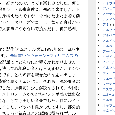
タ、好きなので、とても楽しみでした。何し
アイヴ
アシェ
福音ルーテル東京教会、初めて来ました。ト
アッテ
り身構えたのですが、今日はたまたま聴く前
アディ
だった、タリーズでコーヒー飲んだ直後だっ
アネ
(1)
で大惨事にならないで済んだわ。神に感謝。
アルビ
アルベ
アルベ
アルベ
ン製作(アムステルダム1998年)の、ヨハネ
アーベ
年)。
先日書いたヴォーン=ウィリアムズの
イザイ
(
な部屋ではどんなにか響くかわかりません
イベー
イルマ
は決して心地良い音とは言えません。ミシン
ウェー
うです」との名言を載せたのを思い出しま
ウェー
残響で聴くチェンバロ、それも一流の奏者の
ウッチ
でした。演奏前に少し解説をされて、今回は
エスプ
。メトロノームかちかちのテンポ感では出な
エル=
うな。とても美しい音楽でした。特にルイ・
エルガ
オッフ
りました。バッハも良かったですし、部分的
オネゲ
、ちょっと録音ほどの感激は得られず。ルー