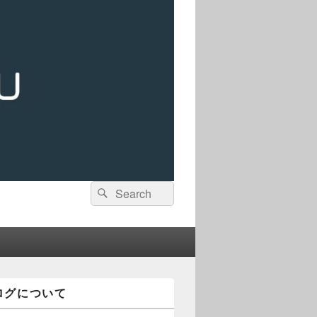
検
検
索:
索
ログについて