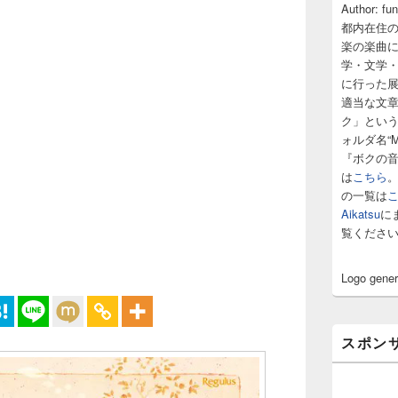
サ
Author: fu
イ
都内在住
ド
楽の楽曲
バ
学・文学
ー
に行った
ウ
ィ
適当な文
ジ
ク」とい
ェ
ォルダ名“M
ッ
『ボクの
ト
は
こちら
エ
の一覧は
リ
ア
Aikatsu
に
覧くださ
Logo gene
スポン