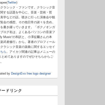
napee(
Twitter
)
のクラシック・ファンです。クラシック音
に関する話題を中心に、音楽・芸術・哲
・美学などの話、聴きに行った演奏会や観
展覧会の感想、その他日常の諸々を含め、
章を書き綴っていきます。「ボクノオンガ
うブログ名は、よくあるパソコンの音楽フ
y Music”の和訳と、小澤征爾さんの本
音楽武者修行』から。著者のプロフィール
。クラシック音楽の楽曲に関するエッセイ
こちら
。アイカツ関連の記事はメニューの
まとめてありますのでぜひそちらからご
い。
rated by
DesignEvo free logo designer
サードリンク