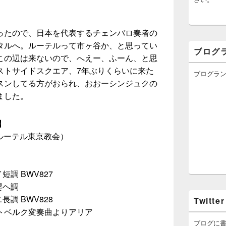
ったので、日本を代表するチェンバロ奏者の
タルへ。ルーテルって市ヶ谷か、と思ってい
ブログ
この辺は来ないので、へえー、ふーん、と思
ストサイドスクエア、7年ぶりくらいに来た
ブログラ
スンしてる方がおられ、おおーシンジュクの
ました。
】
音ルーテル東京教会）
調 BWV827
嬰ヘ調
調 BWV828
Twitter
トベルク変奏曲よりアリア
ブログに