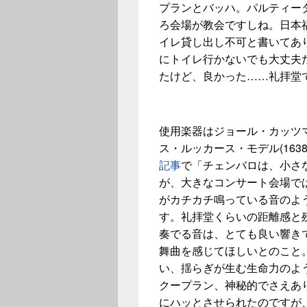
プランとバッハ。パルティー
ろ会場が教会ですしね。日本
イレ貸し出し不可と書いてあ
にトイレ行かないでも大丈夫
たけど、良かった……礼拝堂
使用楽器はジョール・カッツマ
ス・ルッカース・モデル(1638
記事
で「チェンバロは、小さ
が、大きなコンサート会場で
がカチカチ鳴っている音のよ
す。礼拝堂くらいの距離感と
奏でる音は、とても良い響き
舞曲を感じてほしいとのこと
い、揺らぎが生む生命力のよ
クープラン、神秘的でさえあ
にハッとさせられたのですが