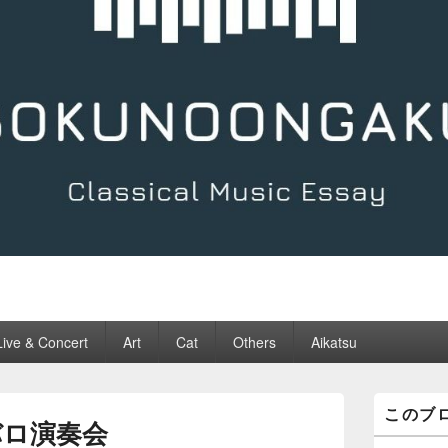
Live & Concert
Art
Cat
Others
Aikatsu
メ
このブ
イ
バロ演奏会
ン