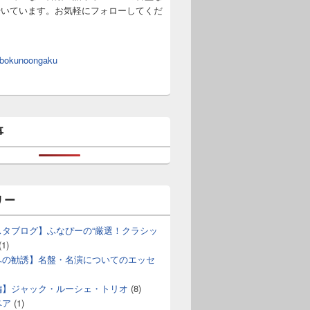
やいています。お気軽にフォローしてくだ
 bokunoongaku
事
リー
スタブログ】ふなぴーの“厳選！クラシッ
(1)
への勧誘】名盤・名演についてのエッセ
編】ジャック・ルーシェ・トリオ
(8)
ベア
(1)