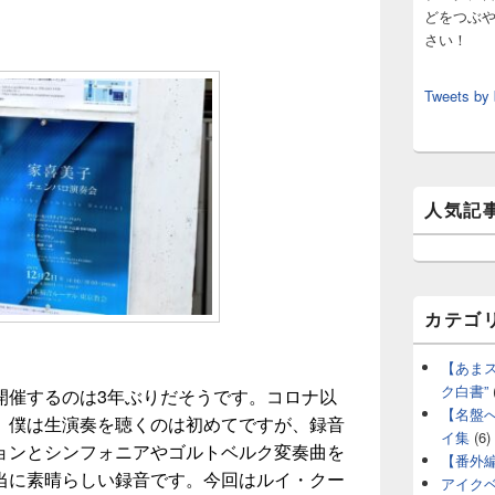
どをつぶ
さい！
Tweets by
人気記
カテゴ
【あま
ク白書”
開催するのは3年ぶりだそうです。コロナ以
【名盤
。僕は生演奏を聴くのは初めてですが、録音
イ集
(6)
ョンとシンフォニアやゴルトベルク変奏曲を
【番外
当に素晴らしい録音です。今回はルイ・クー
アイク