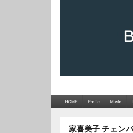
メ
HOME
Profile
Music
イ
ン
メ
ニ
家喜美子 チェン
ュ