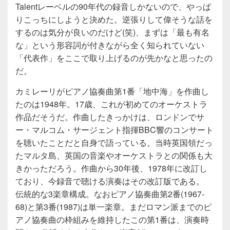
Talentレーベルの90年代の録音しかないので、やっぱ
りこっちにしようと決めた。逆張りして偉そうな話を
するのは気分が良いのだけど(笑)、まずは「最も有名
な」という形容詞が付きながら全く知られていない
「代表作」をここで取り上げるのが先かなと思ったの
だ。
カミレーリがピアノ協奏曲第1番「地中海」を作曲し
たのは1948年。17歳、これが初めてのオーケストラ
作品だそうだ。作曲したきっかけは、ロンドンでサ
ー・マルコム・サージェント指揮BBC響のコンサート
を聴いたことだと自身で語っている。当時英国領だっ
たマルタ島、英国の音楽やオーケストラとの関係も大
きかっただろう。作曲から30年後、1978年に改訂し
ており、今録音で聴ける演奏はその改訂版である。
伝統的な3楽章構成。なおピアノ協奏曲第2番(1967-
68)と第3番(1987)は単一楽章。まだロマン派までのピ
アノ協奏曲の枠組みを維持したこの第1番は、演奏時