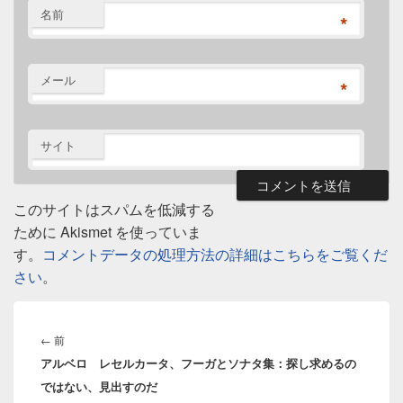
名前
*
メール
*
サイト
このサイトはスパムを低減する
ために Akismet を使っていま
す。
コメントデータの処理方法の詳細はこちらをご覧くだ
さい
。
投
稿
前
←
前
ナ
アルベロ レセルカータ、フーガとソナタ集：探し求めるの
の
ビ
ではない、見出すのだ
投
ゲ