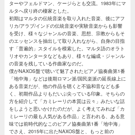
ターやフェルドマン、ケージらとも交流。1983年にマ
ルタへ戻り終の棲家とした。
初期はマルタの伝統音楽を取り入れた音楽、後にアフ
リカ/アラブ/インドの伝統音楽や実験音楽からも影響
を受け、様々なジャンルの音楽、思想、宗教からもそ
のエッセンスを抽出して取り入れながら、自身の目指
す「普遍的」スタイルを模索した。マルタ語のオラト
リオやカンタータなどもあり、様々な編成・ジャンル
の音楽を残している作曲家なのだ。
僕がNAXOS盤で聴いて魅了されたピアノ協奏曲第1番
「地中海」などは後期ロマン派/国民楽派の延長線上に
ある音楽だが、他の作品を聴くと不協和音なども多
く、初期作品よりもだいぶ尖っている印象。そちらの
方を紹介して「カミレーリの本質は云々」みたいな話
をしようと思いかけたのだが、よく考えてみれば「カ
ミレーリの最も人気がある作品」と言われる、ある意
味では前時代的なこのピアノ協奏曲第1番「地中海」
でさえ、2015年に出たNAXOS盤と、もっと前の