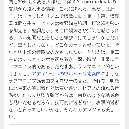
間も30分近くある大作だ。1楽章Allegro moderatoの
冒頭から溢れ出る情緒、これに痺れる。出だしは肝
心。はっきりしたリズムで機敏に動く第一主題、弦楽
器は艶を生み、ピアノは輪郭線を強調、打楽器も勢い
を加える。短調だが、そこに陽気さや活気も感じられ
る。つい短調だと悲しさと結びつけてしまいがちだけ
ど、重々しさもなく、どこかカラッと乾いている。そ
れが地中海の特徴なのかもしれない。と思えば、第二
主題はぐっとテンポも落ち着き、深い陰影、非常にラ
フマニノフ的である。ただまあ、ラフマニノフ的とい
うよりも、
アディンセルのワルシャワ協奏曲
のような
ラフマニノフ協奏曲フォロワーの音だ。それでも明確
に北や東の雰囲気だとは言い難い。ピアノの流れる音
階や、たっぷり歌う弦楽からは、南欧のような地域色
も見いだせるだろう。技巧的に過ぎない、攻撃的過ぎ
ないと言ってもいいかな、そんなカデンツァも美し
い。