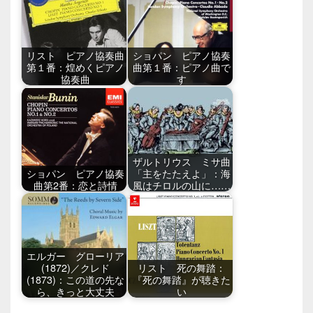
リスト ピアノ協奏曲
ショパン ピアノ協奏
第１番：煌めくピアノ
曲第１番：ピアノ曲で
協奏曲
す
ザルトリウス ミサ曲
ショパン ピアノ協奏
「主をたたえよ」：海
曲第2番：恋と詩情
風はチロルの山に……
エルガー グローリア
(1872)／クレド
リスト 死の舞踏：
(1873)：この道の先な
『死の舞踏』が聴きた
ら、きっと大丈夫
い