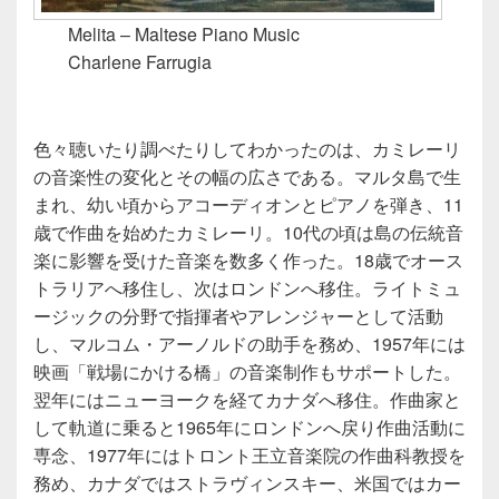
Melita – Maltese Piano Music
Charlene Farrugia
色々聴いたり調べたりしてわかったのは、カミレーリ
の音楽性の変化とその幅の広さである。マルタ島で生
まれ、幼い頃からアコーディオンとピアノを弾き、11
歳で作曲を始めたカミレーリ。10代の頃は島の伝統音
楽に影響を受けた音楽を数多く作った。18歳でオース
トラリアへ移住し、次はロンドンへ移住。ライトミュ
ージックの分野で指揮者やアレンジャーとして活動
し、マルコム・アーノルドの助手を務め、1957年には
映画「戦場にかける橋」の音楽制作もサポートした。
翌年にはニューヨークを経てカナダへ移住。作曲家と
して軌道に乗ると1965年にロンドンへ戻り作曲活動に
専念、1977年にはトロント王立音楽院の作曲科教授を
務め、カナダではストラヴィンスキー、米国ではカー