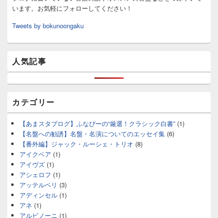
います。お気軽にフォローしてください！
Tweets by bokunoongaku
人気記事
カテゴリー
【あまスタブログ】ふなぴーの“厳選！クラシック白書”
(1)
【名盤への勧誘】名盤・名演についてのエッセイ集
(6)
【番外編】ジャック・ルーシェ・トリオ
(8)
アイクベア
(1)
アイヴズ
(1)
アシェロフ
(1)
アッテルベリ
(3)
アディンセル
(1)
アネ
(1)
アルビノーニ
(1)