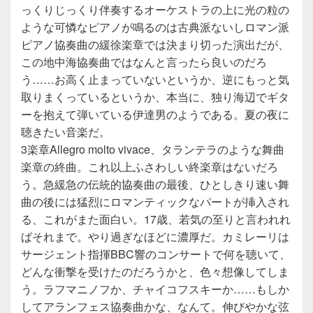
っくりじっくり伴奏するオーケストラの上に光の粒の
ような可憐なピアノが鳴るのは古典派ないしロマン派
ピアノ協奏曲の緩徐楽章では決まり切った演出だが、
この地中海協奏曲ではなんと言ったら良いのだろ
う……お高く止まっていないというか、逆にもっと気
取りまくっているというか、本当に、独り海辺でギタ
ーを抱えて弾いている伊達男のようである。夏の夜に
聴きたい音楽だ。
3楽章Allegro molto vivace、タランテラのような舞曲
楽章の終曲。これ以上ふさわしい終楽章はないだろ
う。急緩急の伝統的協奏曲の最後、ひとしきり速い舞
曲の後には猛烈にロマンティックなパートが挿入され
る、これがまた面白い。17歳、若気の至りと言われれ
ばそれまで。やり過ぎなほどに濃厚だ。カミレーリは
サージェント指揮BBC響のコンサートで何を聴いて、
どんな衝撃を受けたのだろうかと、色々想像してしま
う。ラフマニノフか、チャイコフスキーか……もしか
してアランフェス協奏曲かな、なんて。伸びやかな弦