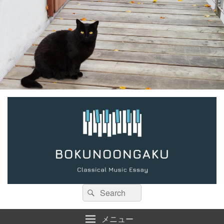
検
検
索:
索
メニュー