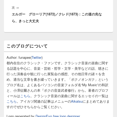
稿:
ー
次
次
→
シ
エルガー グローリア(1872)／クレド(1873)：この道の先な
の
ョ
ら、きっと大丈夫
投
ン
稿:
メ
このブログについて
イ
ン
サ
Author: funapee(
Twitter
)
イ
都内在住のクラシック・ファンです。クラシック音楽の楽曲に関す
ド
る話題を中心に、音楽・芸術・哲学・文学・美学などの話、聴きに
バ
行った演奏会や観に行った展覧会の感想、その他日常の諸々を含
ー
め、適当な文章を書き綴っていきます。「ボクノオンガク」という
ウ
ィ
ブログ名は、よくあるパソコンの音楽フォルダ名“My Music”の和訳
ジ
と、小澤征爾さんの本『ボクの音楽武者修行』から。著者のプロフ
ェ
ィールは
こちら
。クラシック音楽の楽曲に関するエッセイの一覧は
ッ
こちら
。アイカツ関連の記事はメニューの
Aikatsu
にまとめてありま
ト
すのでぜひそちらからご覧ください。
エ
リ
Logo generated by
DesignEvo free logo designer