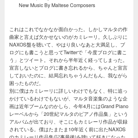
New Music By Maltese Composers
これはこれでなかなか面白かった。しかしマルタの作
曲家と言えば欠かせないのがカミレーリ。久しぶりに
NAXOS盤を聴いて、やはり良いなあと大満足し、ブ
ログにも書こうと思ってTwitterで「今度ブログに書こ
う」とツイート。それから半年近く経ってしまった。
宣言しないとブログに書き忘れるから、ちゃんと宣言
しておいたのに、結局忘れちゃうんだもん、我ながら
困ったものだ。
別に僕はカミレーリに詳しいわけでもなく、特に追っ
かけているわけでもないが、マルタ音楽集のような企
画は近年ブームなのかしら、今年4月にはGrand Piano
レーベルから「20世紀マルタのピアノ作品集」という
アルバムが出ており、そこにもカミレーリ作品が収録
されている。僕はたまたま10年近く前に出たNAXOS
のカミレーリ作品集(記事最後)を聴いて好きになった