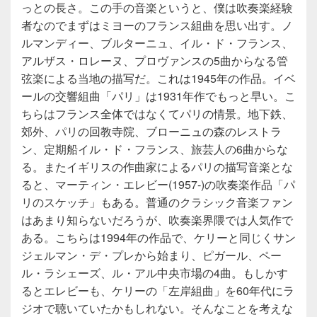
っとの長さ。この手の音楽というと、僕は吹奏楽経験
者なのでまずはミヨーのフランス組曲を思い出す。ノ
ルマンディー、ブルターニュ、イル・ド・フランス、
アルザス・ロレーヌ、プロヴァンスの5曲からなる管
弦楽による当地の描写だ。これは1945年の作品。イベ
ールの交響組曲「パリ」は1931年作でもっと早い。こ
ちらはフランス全体ではなくてパリの情景。地下鉄、
郊外、パリの回教寺院、ブローニュの森のレストラ
ン、定期船イル・ド・フランス、旅芸人の6曲からな
る。またイギリスの作曲家によるパリの描写音楽とな
ると、マーティン・エレビー(1957-)の吹奏楽作品「パ
リのスケッチ」もある。普通のクラシック音楽ファン
はあまり知らないだろうが、吹奏楽界隈では人気作で
ある。こちらは1994年の作品で、ケリーと同じくサン
ジェルマン・デ・プレから始まり、ピガール、ペー
ル・ラシェーズ、ル・アル中央市場の4曲。もしかす
るとエレビーも、ケリーの「左岸組曲」を60年代にラ
ジオで聴いていたかもしれない。そんなことを考えな