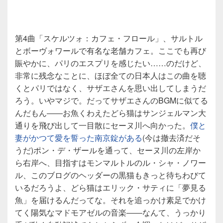
第4曲「スケルツォ：カフェ・フロール」、サルトル
とボーヴォワールで有名な老舗カフェ。ここでも再び
賑やかに、パリのエスプリを感じたい……のだけど、
非常に残念なことに、ほぼ全ての日本人はこの曲を聴
くとパリではなく、サザエさんを思い出してしまうだ
ろう。いやマジで。だってサザエさんのBGMに似てる
んだもん――お魚くわえたどら猫はサンジェルマン大
通りを飛び出して一目散にセーヌ川へ向かった。
僕と
妻がかつて愛を誓った南京錠がある
(今は撤去済だそ
うだ)ポン・デ・ザールを通って、セーヌ川の左岸か
ら右岸へ、目指すはモンマルトルのル・シャ・ノワー
ル、このブログのヘッダーの黒猫もきっと待ちわびて
いるだろうよ、どら猫はエリック・サティに「夢見る
魚」を届けるんだってな。それを追っかけ素足でかけ
てく陽気なマドモアゼルの音楽――なんて、うっかり