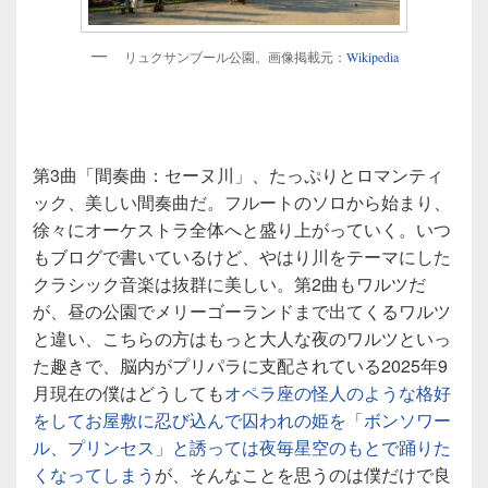
リュクサンブール公園。画像掲載元：
Wikipedia
第3曲「間奏曲：セーヌ川」、たっぷりとロマンティ
ック、美しい間奏曲だ。フルートのソロから始まり、
徐々にオーケストラ全体へと盛り上がっていく。いつ
もブログで書いているけど、やはり川をテーマにした
クラシック音楽は抜群に美しい。第2曲もワルツだ
が、昼の公園でメリーゴーランドまで出てくるワルツ
と違い、こちらの方はもっと大人な夜のワルツといっ
た趣きで、脳内がプリパラに支配されている2025年9
月現在の僕はどうしても
オペラ座の怪人のような格好
をしてお屋敷に忍び込んで囚われの姫を「ボンソワー
ル、プリンセス」と誘っては夜毎星空のもとで踊りた
くなってしまう
が、そんなことを思うのは僕だけで良