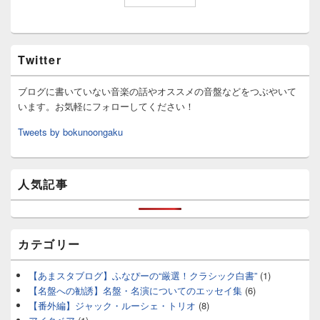
Twitter
ブログに書いていない音楽の話やオススメの音盤などをつぶやいて
います。お気軽にフォローしてください！
Tweets by bokunoongaku
人気記事
カテゴリー
【あまスタブログ】ふなぴーの“厳選！クラシック白書”
(1)
【名盤への勧誘】名盤・名演についてのエッセイ集
(6)
【番外編】ジャック・ルーシェ・トリオ
(8)