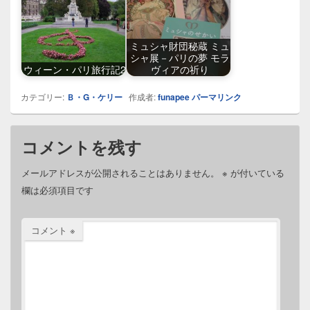
ミュシャ財団秘蔵 ミュ
シャ展－パリの夢 モラ
ウィーン・パリ旅行記2
ヴィアの祈り
カテゴリー:
Ｂ・G・ケリー
作成者:
funapee
パーマリンク
コメントを残す
メールアドレスが公開されることはありません。
※
が付いている
欄は必須項目です
コメント
※