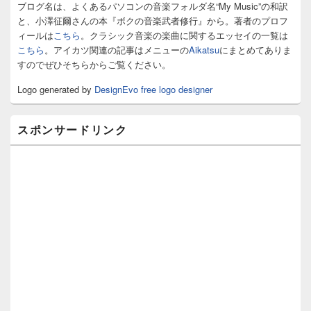
ィ
ブログ名は、よくあるパソコンの音楽フォルダ名“My Music”の和訳
ジ
と、小澤征爾さんの本『ボクの音楽武者修行』から。著者のプロフ
ェ
ィールは
こちら
。クラシック音楽の楽曲に関するエッセイの一覧は
ッ
こちら
。アイカツ関連の記事はメニューの
Aikatsu
にまとめてありま
ト
すのでぜひそちらからご覧ください。
エ
リ
Logo generated by
DesignEvo free logo designer
ア
スポンサードリンク