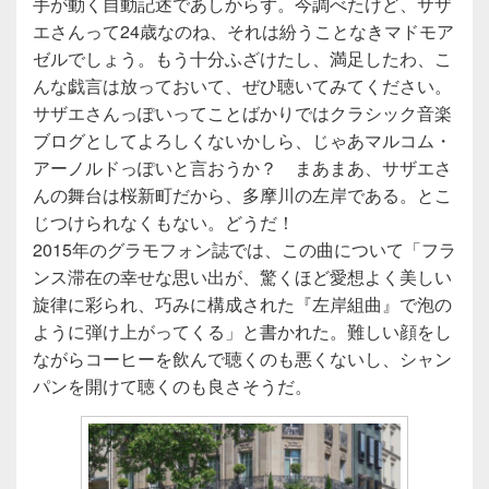
手が動く自動記述であしからず。今調べたけど、サザ
エさんって24歳なのね、それは紛うことなきマドモア
ゼルでしょう。もう十分ふざけたし、満足したわ、こ
んな戯言は放っておいて、ぜひ聴いてみてください。
サザエさんっぽいってことばかりではクラシック音楽
ブログとしてよろしくないかしら、じゃあマルコム・
アーノルドっぽいと言おうか？ まあまあ、サザエさ
んの舞台は桜新町だから、多摩川の左岸である。とこ
じつけられなくもない。どうだ！
2015年のグラモフォン誌では、この曲について「フラ
ンス滞在の幸せな思い出が、驚くほど愛想よく美しい
旋律に彩られ、巧みに構成された『左岸組曲』で泡の
ように弾け上がってくる」と書かれた。難しい顔をし
ながらコーヒーを飲んで聴くのも悪くないし、シャン
パンを開けて聴くのも良さそうだ。