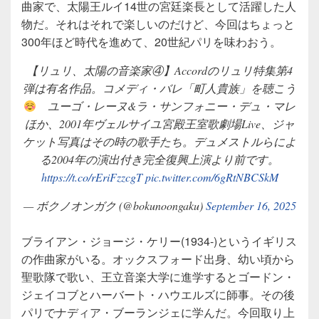
曲家で、太陽王ルイ14世の宮廷楽長として活躍した人
物だ。それはそれで楽しいのだけど、今回はちょっと
300年ほど時代を進めて、20世紀パリを味わおう。
【リュリ、太陽の音楽家④】Accordのリュリ特集第4
弾は有名作品。コメディ・バレ「町人貴族」を聴こう
ユーゴ・レーヌ&ラ・サンフォニー・デュ・マレ
ほか、2001年ヴェルサイユ宮殿王室歌劇場Live、ジャ
ケット写真はその時の歌手たち。デュメストルらによ
る2004年の演出付き完全復興上演より前です。
https://t.co/rEriFzzcgT
pic.twitter.com/6gRtNBCSkM
— ボクノオンガク (@bokunoongaku)
September 16, 2025
ブライアン・ジョージ・ケリー(1934-)というイギリス
の作曲家がいる。オックスフォード出身、幼い頃から
聖歌隊で歌い、王立音楽大学に進学するとゴードン・
ジェイコブとハーバート・ハウエルズに師事。その後
パリでナディア・ブーランジェに学んだ。今回取り上