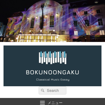
検
検
索:
索
メニュー