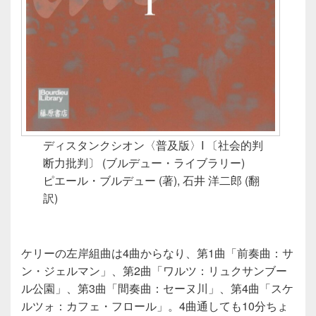
ディスタンクシオン〈普及版〉I 〔社会的判
断力批判〕 (ブルデュー・ライブラリー)
ピエール・ブルデュー (著), 石井 洋二郎 (翻
訳)
ケリーの左岸組曲は4曲からなり、第1曲「前奏曲：サ
ン・ジェルマン」、第2曲「ワルツ：リュクサンブー
ル公園」、第3曲「間奏曲：セーヌ川」、第4曲「スケ
ルツォ：カフェ・フロール」。4曲通しても10分ちょ