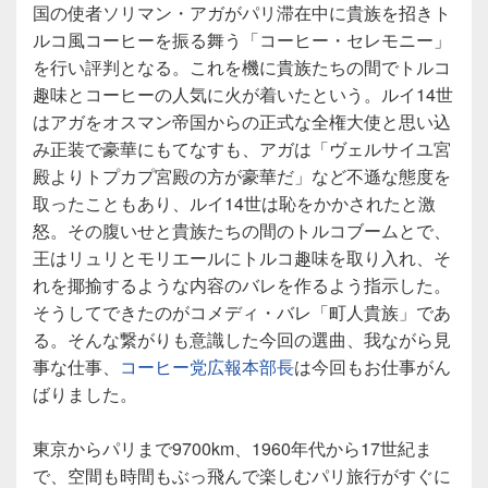
国の使者ソリマン・アガがパリ滞在中に貴族を招きト
ルコ風コーヒーを振る舞う「コーヒー・セレモニー」
を行い評判となる。これを機に貴族たちの間でトルコ
趣味とコーヒーの人気に火が着いたという。ルイ14世
はアガをオスマン帝国からの正式な全権大使と思い込
み正装で豪華にもてなすも、アガは「ヴェルサイユ宮
殿よりトプカプ宮殿の方が豪華だ」など不遜な態度を
取ったこともあり、ルイ14世は恥をかかされたと激
怒。その腹いせと貴族たちの間のトルコブームとで、
王はリュリとモリエールにトルコ趣味を取り入れ、そ
れを揶揄するような内容のバレを作るよう指示した。
そうしてできたのがコメディ・バレ「町人貴族」であ
る。そんな繋がりも意識した今回の選曲、我ながら見
事な仕事、
コーヒー党広報本部長
は今回もお仕事がん
ばりました。
東京からパリまで9700km、1960年代から17世紀ま
で、空間も時間もぶっ飛んで楽しむパリ旅行がすぐに