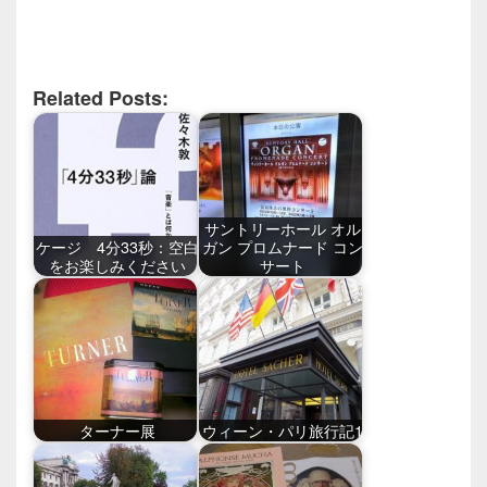
Related Posts:
サントリーホール オル
ケージ 4分33秒：空白
ガン プロムナード コン
をお楽しみください
サート
ターナー展
ウィーン・パリ旅行記1