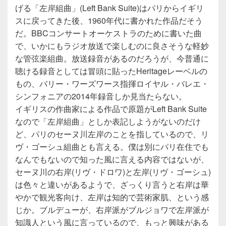
げる「左岸組曲」(Left Bank Suite)はパリからイギリ
スに戻ってきた後、1960年代に書かれた作品だそう
だ。BBCコンサートオーケストラのために書いた曲
で、いかにもラジオ放送で楽しむのに良さそうな軽妙
な管弦楽組曲。放送録音があるのだろうが、今普通に
聴ける録音としては冒頭に貼ったHeritageレーベルの
もの、バリー・ワーズワース指揮ロイヤル・バレエ・
シンフォニアの2014年録音しか見当たらない。
イギリスの作曲家による作品で原題がLeft Bank Suite
なので「左岸組曲」としか表記しようがないのだけ
ど、パリのセーヌ川左岸のことを指しているので、リ
ヴ・ゴーシュ組曲とも言える。僕は別にパリ在住でも
なんでもないので知った風に言える内容ではないが、
セーヌ川の右岸(リヴ・ドロワ)と左岸(リヴ・ゴーシュ)
は色々と違いがあるようで、ざっくり言うと右岸は華
やかで観光客向け、左岸は知的で芸術家肌、という感
じか。ブルデューが、右岸派がブルジョワで左岸派が
知識人という風に言っているので、もっと興味がある