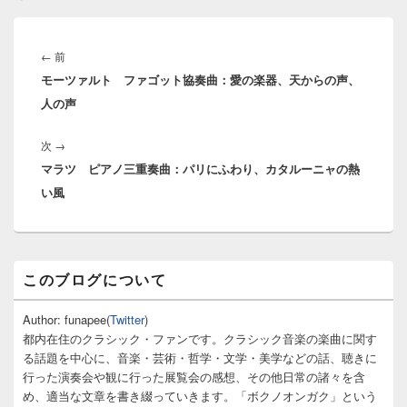
投
稿
前
←
前
ナ
モーツァルト ファゴット協奏曲：愛の楽器、天からの声、
の
ビ
人の声
投
ゲ
稿:
ー
次
次
→
シ
マラツ ピアノ三重奏曲：パリにふわり、カタルーニャの熱
の
ョ
い風
投
ン
稿:
メ
このブログについて
イ
ン
サ
Author: funapee(
Twitter
)
イ
都内在住のクラシック・ファンです。クラシック音楽の楽曲に関す
ド
る話題を中心に、音楽・芸術・哲学・文学・美学などの話、聴きに
バ
行った演奏会や観に行った展覧会の感想、その他日常の諸々を含
ー
め、適当な文章を書き綴っていきます。「ボクノオンガク」という
ウ