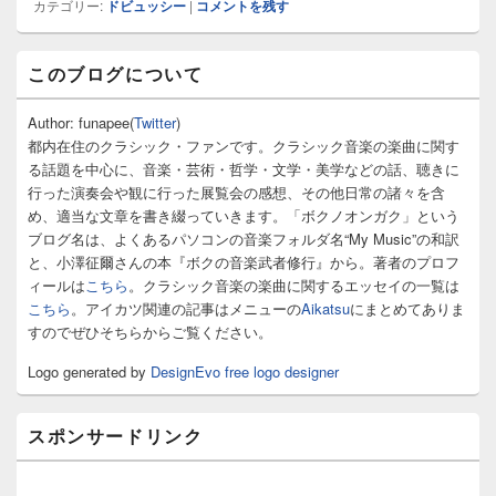
カテゴリー:
ドビュッシー
|
コメントを残す
メ
このブログについて
イ
ン
サ
Author: funapee(
Twitter
)
イ
都内在住のクラシック・ファンです。クラシック音楽の楽曲に関す
ド
る話題を中心に、音楽・芸術・哲学・文学・美学などの話、聴きに
バ
行った演奏会や観に行った展覧会の感想、その他日常の諸々を含
ー
め、適当な文章を書き綴っていきます。「ボクノオンガク」という
ウ
ィ
ブログ名は、よくあるパソコンの音楽フォルダ名“My Music”の和訳
ジ
と、小澤征爾さんの本『ボクの音楽武者修行』から。著者のプロフ
ェ
ィールは
こちら
。クラシック音楽の楽曲に関するエッセイの一覧は
ッ
こちら
。アイカツ関連の記事はメニューの
Aikatsu
にまとめてありま
ト
すのでぜひそちらからご覧ください。
エ
リ
Logo generated by
DesignEvo free logo designer
ア
スポンサードリンク