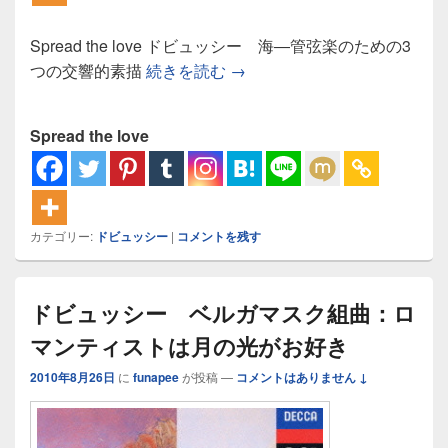
Spread the love ドビュッシー 海―管弦楽のための3
ドビュッシー 海―管弦楽の
つの交響的素描
続きを読む
→
Spread the love
カテゴリー:
ドビュッシー
|
コメントを残す
ドビュッシー ベルガマスク組曲：ロ
マンティストは月の光がお好き
2010年8月26日
に
funapee
が投稿
—
コメントはありません ↓