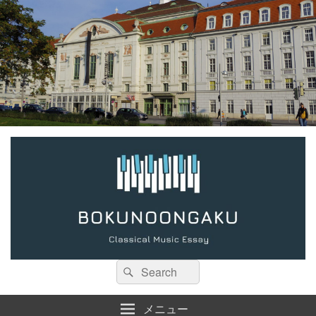
検
検
索:
索
メニュー