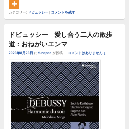
カテゴリー:
ドビュッシー
|
コメントを残す
ドビュッシー 愛し合う二人の散歩
道：おねがいエンマ
2023年8月23日
に
funapee
が投稿
—
コメントはありません ↓