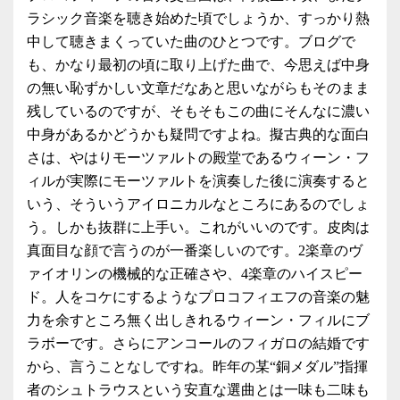
ラシック音楽を聴き始めた頃でしょうか、すっかり熱
中して聴きまくっていた曲のひとつです。ブログで
も、かなり最初の頃に取り上げた曲で、今思えば中身
の無い恥ずかしい文章だなあと思いながらもそのまま
残しているのですが、そもそもこの曲にそんなに濃い
中身があるかどうかも疑問ですよね。擬古典的な面白
さは、やはりモーツァルトの殿堂であるウィーン・フ
ィルが実際にモーツァルトを演奏した後に演奏すると
いう、そういうアイロニカルなところにあるのでしょ
う。しかも抜群に上手い。これがいいのです。皮肉は
真面目な顔で言うのが一番楽しいのです。2楽章のヴ
ァイオリンの機械的な正確さや、4楽章のハイスピー
ド。人をコケにするようなプロコフィエフの音楽の魅
力を余すところ無く出しきれるウィーン・フィルにブ
ラボーです。さらにアンコールのフィガロの結婚です
から、言うことなしですね。昨年の某“銅メダル”指揮
者のシュトラウスという安直な選曲とは一味も二味も