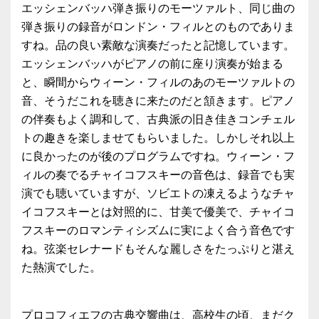
エッシェンバッハ弾き振りのモーツァルト、同じ曲の
弾き振りの録音がロンドン・フィルとのものでありま
すね。品の良い素敵な演奏だったと記憶しています。
エッシェンバッハがピアノの前に座り演奏が始まる
と、瞬間からウィーン・フィルのあのモーツァルトの
音、そうだこれを聴きに来たのだと頷きます。ピアノ
の伴奏もよく調和して、古典派の旧き佳きコンチェル
トの趣きを楽しませてもらいました。しかしそれ以上
に良かったのが後のプログラムですね。ウィーン・フ
ィルの奏でるチャイコフスキーの音色は、録音でも実
演でも聴いていますが、ソビエトの凍えるようなチャ
イコフスキーとは対照的に、甘美で優美で、チャイコ
フスキーのロマンティシズムに実によく合う音色です
ね。弦楽セレナードもそんな麗しさをたっぷりと湛え
た熱演でした。
プロコフィエフの古典交響曲は、高校生の頃、まだク