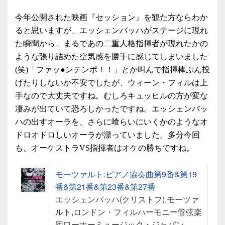
今年公開された映画『セッション』を観た方ならわか
ると思いますが、エッシェンバッハがステージに現れ
た瞬間から、まるであの二重人格指揮者が現れたかの
ような張り詰めた空気感を勝手に感じてしまいました
(笑)「ファッ●ンテンポ！！」とか叫んで指揮棒ぶん投
げたりしないか不安でしたが、ウィーン・フィルは上
手なので大丈夫ですね。むしろキュッヒルの方が変な
凄みが出ていて恐ろしかったですね。エッシェンバッ
ハの出すオーラを、さらに喰らいにいくかのようなオ
ドロオドロしいオーラが漂っていました。多分今回
も、オーケストラVS指揮者はオケの勝ちですね。
モーツァルト:ピアノ協奏曲第9番&第19
番&第21番&第23番&第27番
エッシェンバッハ(クリストフ),モーツァ
ルト,ロンドン・フィルハーモニー管弦楽
団ワーナーミュージック・ジャパン