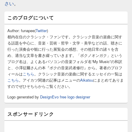
さい
。
メ
このブログについて
イ
ン
サ
Author: funapee(
Twitter
)
イ
都内在住のクラシック・ファンです。クラシック音楽の楽曲に関す
ド
る話題を中心に、音楽・芸術・哲学・文学・美学などの話、聴きに
バ
行った演奏会や観に行った展覧会の感想、その他日常の諸々を含
ー
め、適当な文章を書き綴っていきます。「ボクノオンガク」という
ウ
ィ
ブログ名は、よくあるパソコンの音楽フォルダ名“My Music”の和訳
ジ
と、小澤征爾さんの本『ボクの音楽武者修行』から。著者のプロフ
ェ
ィールは
こちら
。クラシック音楽の楽曲に関するエッセイの一覧は
ッ
こちら
。アイカツ関連の記事はメニューの
Aikatsu
にまとめてありま
ト
すのでぜひそちらからご覧ください。
エ
リ
Logo generated by
DesignEvo free logo designer
ア
スポンサードリンク