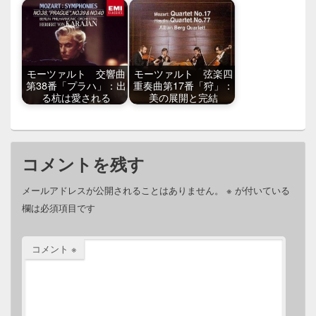
モーツァルト 交響曲
モーツァルト 弦楽四
第38番「プラハ」：出
重奏曲第17番「狩」：
る杭は愛される
美の展開と完結
コメントを残す
メールアドレスが公開されることはありません。
※
が付いている
欄は必須項目です
コメント
※