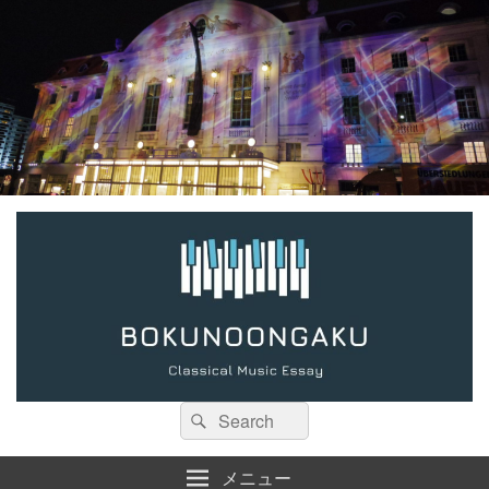
検
検
索:
索
メニュー