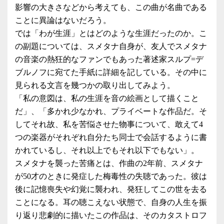
影響の大きさなどから考えても、この曲が名曲である
ことに異論はないだろう。
では「わが生涯」とはどのような生涯だったのか。こ
の副題については、スメタナ自身が、友人でスメタナ
の音楽の熱狂的なファンでもあった著述家スルプ=デ
ブルノフに宛てた手紙に詳細を記している。その中に
見られる文言を幾つかの取り出してみよう。
「私の意図は、私の生涯を音の絵画として描くこと
だ」、「多かれ少なかれ、プライベートな作品だ。そ
してそれ故、私を苦悩させた物事について、敢えて4
つの楽器がそれぞれ自分たち同士で会話するように書
かれているし、それ以上でもそれ以下でもない」。
スメタナを襲った苦痛とは、作曲の2年前、スメタナ
が50才のときに発症した梅毒性の失聴であった。彼は
後に記憶喪失や幻覚に襲われ、発狂してこの世を去る
ことになる。耳の聴こえない状態で、自身の人生を振
り返り悲劇的に描いたこの作品は、そのカタストロフ