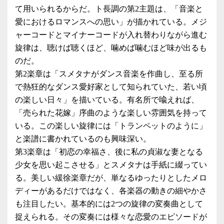
て用いられるからだ。ト長調の第2主題は、「音楽と
愛におけるロマンスへの思い」が描かれている。メジ
ャーコードとマイナーコードが入れ替わりながら進む
旋律は、聴けば聴くほど、噛めば噛むほど味が出るも
のだ。
第2楽章は「スメタナがダンス音楽を作曲し、至る所
で熱狂的なダンス愛好家として知られていた、若い頃
の楽しい日々」を描いている。有名所で喩えれば、
「売られた花嫁」序曲のような楽しい雰囲気を持って
いる。この楽しい旋律には「トランペットのように」
と楽譜に書かれているのも興味深い。
第3楽章は「初恋の幸福さ、後に私の貞淑な妻となる
少女を思い起こさせる」とスメタナは手紙に綴ってい
る。美しい緩徐楽章だが、単なるゆったりとしたメロ
ディーがあるだけではなく、各楽器の動きの細やかさ
も注目したい。基本的には2つの旋律の変奏曲として
捉えられる。その変奏には様々な恋愛のエピソードが