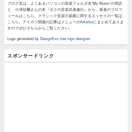
ィ
ブログ名は、よくあるパソコンの音楽フォルダ名“My Music”の和訳
ジ
と、小澤征爾さんの本『ボクの音楽武者修行』から。著者のプロフ
ェ
ィールは
こちら
。クラシック音楽の楽曲に関するエッセイの一覧は
ッ
こちら
。アイカツ関連の記事はメニューの
Aikatsu
にまとめてありま
ト
すのでぜひそちらからご覧ください。
エ
リ
Logo generated by
DesignEvo free logo designer
ア
スポンサードリンク