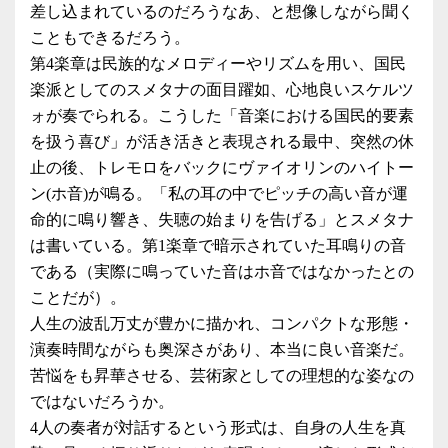
差し込まれているのだろうなあ、と想像しながら聞く
こともできるだろう。
第4楽章は民族的なメロディーやリズムを用い、国民
楽派としてのスメタナの面目躍如、心地良いスケルツ
ォが奏でられる。こうした「音楽における国民的要素
を扱う喜び」が活き活きと表現される最中、突然の休
止の後、トレモロをバックにヴァイオリンのハイトー
ン(ホ音)が鳴る。「私の耳の中でピッチの高い音が運
命的に鳴り響き、失聴の始まりを告げる」とスメタナ
は書いている。第1楽章で暗示されていた耳鳴りの音
である（実際に鳴っていた音はホ音ではなかったとの
ことだが）。
人生の波乱万丈が豊かに描かれ、コンパクトな形態・
演奏時間ながらも奥深さがあり、本当に良い音楽だ。
苦悩をも昇華させる、芸術家としての理想的な姿なの
ではないだろうか。
4人の奏者が対話するという形式は、自身の人生を真