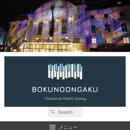
検
検
索:
索
メニュー