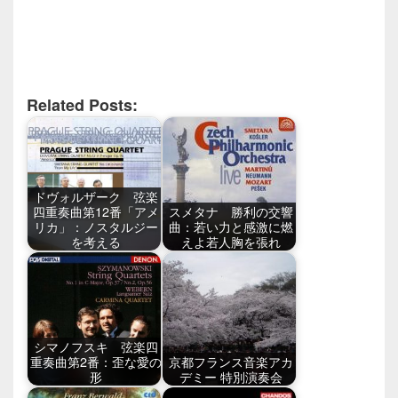
Related Posts:
ドヴォルザーク 弦楽
四重奏曲第12番「アメ
スメタナ 勝利の交響
リカ」：ノスタルジー
曲：若い力と感激に燃
を考える
えよ若人胸を張れ
シマノフスキ 弦楽四
重奏曲第2番：歪な愛の
京都フランス音楽アカ
形
デミー 特別演奏会