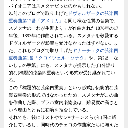
パイオニアはスメタナだったのかもしれない。
以前このブログで取り上げた
ドヴォルザークの弦楽四
重奏曲第12番「アメリカ」
も同じ様な性質の音楽で、
スメタナの「わが生涯より」が作曲された1876年の17
年後、1893年に作曲されている。スメタナを敬愛する
ドヴォルザークが影響を受けなかったはずがない。ま
た、これもブログで取り上げた
ヤナーチェクの弦楽四
重奏曲第1番「クロイツェル・ソナタ」
や、第2番「な
いしょの手紙」にも、スメタナが提示した(自分語り
的な)標題的弦楽四重奏という形式が受け継がれてい
る。
この「標題的な弦楽四重奏」という形式は伝統的な弦
楽四重奏の形式ではなかったため、スメタナがこの曲
を作曲した際、プラハ室内楽協会は、難易度の高さと
いう理由とともに初演を拒否している。
それでも、後にリストやサン=サーンスらが自国に紹
介しているし、同時代のチェコの作曲家たちに与えた