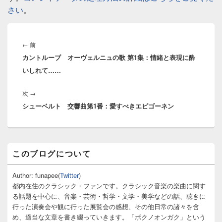
さい
。
投
稿
前
←
前
ナ
カントルーブ オーヴェルニュの歌 第1集：情緒と表現に酔
の
ビ
いしれて……
投
ゲ
稿:
ー
次
次
→
シ
シューベルト 交響曲第1番：愛すべきエピゴーネン
の
ョ
投
ン
稿:
メ
このブログについて
イ
ン
サ
Author: funapee(
Twitter
)
イ
都内在住のクラシック・ファンです。クラシック音楽の楽曲に関す
ド
る話題を中心に、音楽・芸術・哲学・文学・美学などの話、聴きに
バ
行った演奏会や観に行った展覧会の感想、その他日常の諸々を含
ー
め、適当な文章を書き綴っていきます。「ボクノオンガク」という
ウ