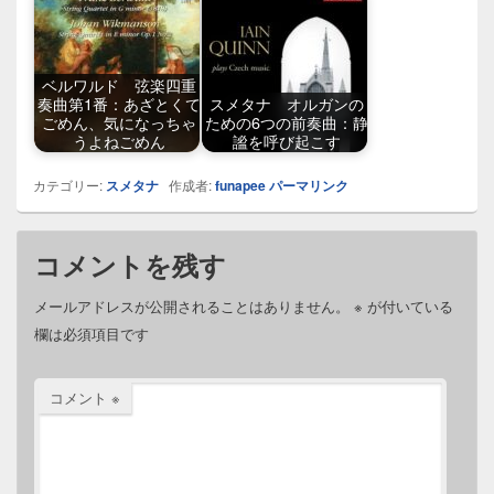
ベルワルド 弦楽四重
奏曲第1番：あざとくて
スメタナ オルガンの
ごめん、気になっちゃ
ための6つの前奏曲：静
うよねごめん
謐を呼び起こす
カテゴリー:
スメタナ
作成者:
funapee
パーマリンク
コメントを残す
メールアドレスが公開されることはありません。
※
が付いている
欄は必須項目です
コメント
※