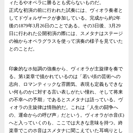
ィたるやオペラに勝るとも劣らないものだ。
正式な初演の前に行われた試奏には、ヴィオラ奏者と
してドヴォルザークが参加している。完成から約2年
後の1879年3月26日のことである。その3日後、3月29
日に行われた公開初演の際には、スメタナはステージ
の袖からオペラグラスを使って演奏の様子を見ていた
とのことだ。
印象的なホ短調の強奏から、ヴィオラが主旋律を奏で
る。第1楽章で描かれているのは「若い頃の芸術への
志向、ロマンティックな雰囲気、表現も定義もできな
い何ものかに対する言い表しがたい憧れ、そして将来
の不幸への予期」であるとスメタナは語っている。ヴ
ィオラの主旋律は情熱的だ。これは「人生の闘争へ
の、運命からの呼び声」だという。ヴィオラがホ音(E)
へと入っていくのも、ここでは大きな意味を持つ。終
楽章でこのホ音はスメタナに聞こえていた耳鳴りとし