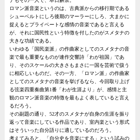
ナもその一人で、本日解禁。
ロマン派音楽というのは、古典派からの移行期である
シューベルトにしろ後期のマーラーにしろ、大まかに
捉えるとプライベートな感情の音楽であると言える
が、それに国民性という特徴を付したのがスメタナの
大きな功績である。
いわゆる「国民楽派」の作曲家としてのスメタナの音
楽で最も重要なものが連作交響詩「わが祖国」であ
り、そのスケールの大きさもまさに一国を芸術で扱う
に相応しいものだ。その一方、「ロマン派」の作曲家
としてのスメタナの音楽を挙げるなら、今回取り上げ
る弦楽四重奏曲第1番「わが生涯より」が、感情と主
観のロマン派音楽の特徴を最もよく表していると言え
るだろう。
その副題の通り、52才のスメタナが自身の生涯を振り
返って音楽にしている作品であり、室内楽という形式
はそういった自分語りに適しているのだろう。
考えてみると、「自分史を音楽にする」という試みの