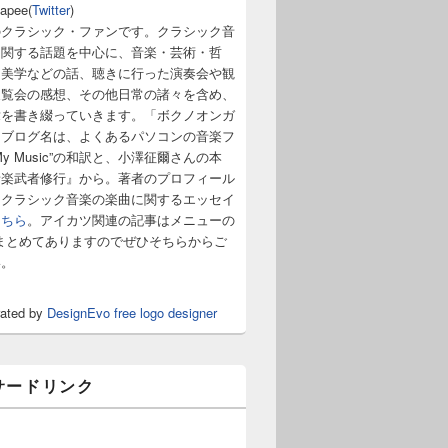
napee(
Twitter
)
のクラシック・ファンです。クラシック音
に関する話題を中心に、音楽・芸術・哲
・美学などの話、聴きに行った演奏会や観
展覧会の感想、その他日常の諸々を含め、
章を書き綴っていきます。「ボクノオンガ
うブログ名は、よくあるパソコンの音楽フ
y Music”の和訳と、小澤征爾さんの本
音楽武者修行』から。著者のプロフィール
。クラシック音楽の楽曲に関するエッセイ
こちら
。アイカツ関連の記事はメニューの
まとめてありますのでぜひそちらからご
い。
rated by
DesignEvo free logo designer
サードリンク