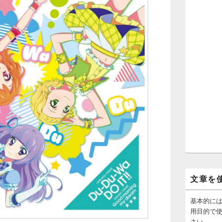
文章を
基本的に
用目的で
さい。