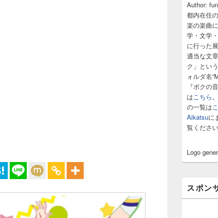
サ
Author: fu
イ
都内在住
ド
楽の楽曲
バ
学・文学
ー
に行った
ウ
ィ
適当な文
ジ
ク」とい
ェ
ォルダ名“M
ッ
『ボクの
ト
は
こちら
エ
の一覧は
リ
ア
Aikatsu
に
覧くださ
Logo gene
スポン