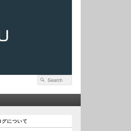
検
検
索:
索
ログについて