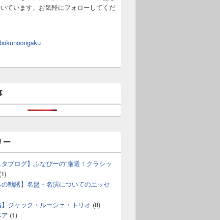
やいています。お気軽にフォローしてくだ
 bokunoongaku
事
リー
スタブログ】ふなぴーの“厳選！クラシッ
(1)
への勧誘】名盤・名演についてのエッセ
編】ジャック・ルーシェ・トリオ
(8)
ベア
(1)