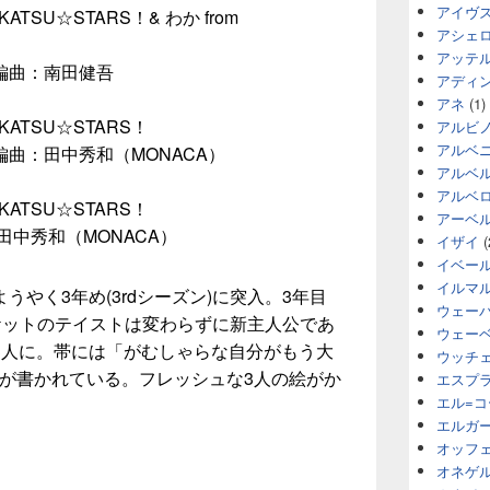
アイヴ
ATSU☆STARS！& わか from
アシェ
アッテ
編曲：南田健吾
アディ
アネ
(1)
KATSU☆STARS！
アルビ
アルベ
曲：田中秀和（MONACA）
アルベ
アルベ
KATSU☆STARS！
アーベ
田中秀和（MONACA）
イザイ
(
イベー
イルマ
やく3年め(3rdシーズン)に突入。3年目
ウェー
ャケットのテイストは変わらずに新主人公であ
ウェー
3人に。帯には「がむしゃらな自分がもう大
ウッチ
詞が書かれている。フレッシュな3人の絵がか
エスプ
エル=
エルガ
オッフ
オネゲ