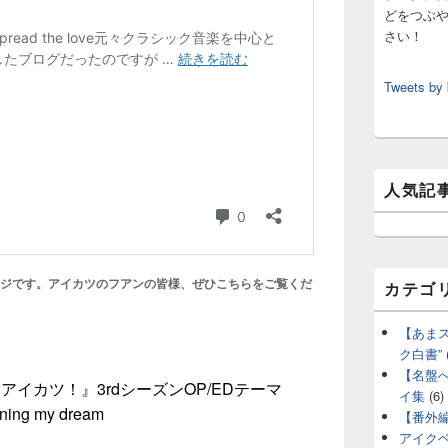
どをつぶ
さい！
Tweets by
人気記
ージです。アイカツのフアンの皆様、ぜひこちらをご覧くだ
カテゴ
【あま
ク白書”
【名盤
アイカツ！』3rdシーズンOP/EDテーマ
イ集
(6)
orning my dream
【番外
アイク