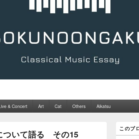
Live & Concert
Art
Cat
Others
Aikatsu
メ
このブ
イ
について語る その15
ン