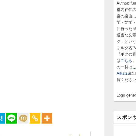
サ
Author: fu
イ
都内在住
ド
楽の楽曲
バ
学・文学
ー
に行った
ウ
ィ
適当な文
ジ
ク」とい
ェ
ォルダ名“M
ッ
『ボクの
ト
は
こちら
エ
の一覧は
リ
ア
Aikatsu
に
覧くださ
Logo gene
スポン