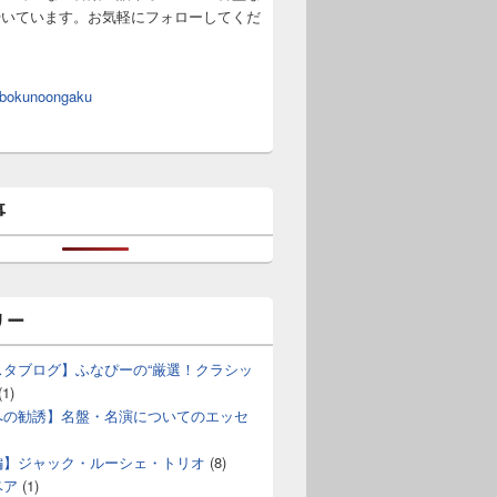
やいています。お気軽にフォローしてくだ
 bokunoongaku
事
リー
スタブログ】ふなぴーの“厳選！クラシッ
(1)
への勧誘】名盤・名演についてのエッセ
編】ジャック・ルーシェ・トリオ
(8)
ベア
(1)