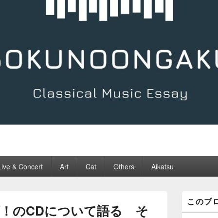
Live & Concert
Art
Cat
Others
Aikatsu
メ
このブ
イ
！のCDについて語る そ
ン