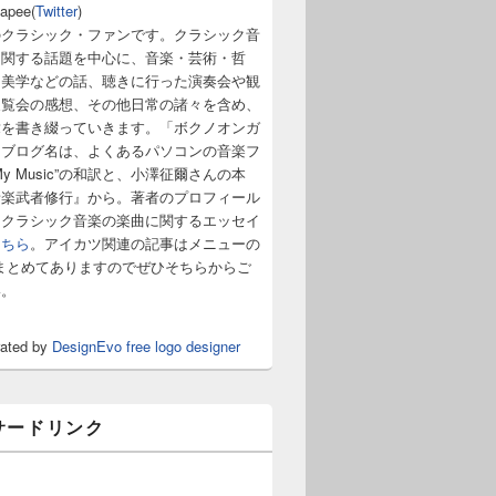
napee(
Twitter
)
のクラシック・ファンです。クラシック音
に関する話題を中心に、音楽・芸術・哲
・美学などの話、聴きに行った演奏会や観
展覧会の感想、その他日常の諸々を含め、
章を書き綴っていきます。「ボクノオンガ
うブログ名は、よくあるパソコンの音楽フ
y Music”の和訳と、小澤征爾さんの本
音楽武者修行』から。著者のプロフィール
。クラシック音楽の楽曲に関するエッセイ
こちら
。アイカツ関連の記事はメニューの
まとめてありますのでぜひそちらからご
い。
rated by
DesignEvo free logo designer
サードリンク