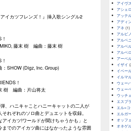
アイヴ
アシェ
アッテ
ス『アイカツフレンズ！』挿入歌シングル2
アディ
アネ
(1)
アルビ
DS！
アルベ
KO, 藤末 樹 編曲：藤末 樹
アルベ
アルベ
アーベ
DS！
イザイ
(
 (Digz, Inc. Group)
イベー
イルマ
RIENDS！
ウェー
末 樹 編曲：片山将太
ウェー
ウッチ
エスプ
2弾、ハニキャことハニーキャットの二人が
エル=
人それぞれのソロ曲とデュエットを収録。
エルガ
なアイカツ!ワールドが聞けちゃうかも」と
オッフ
オネゲ
今までのアイカツ曲にはなかったような雰囲