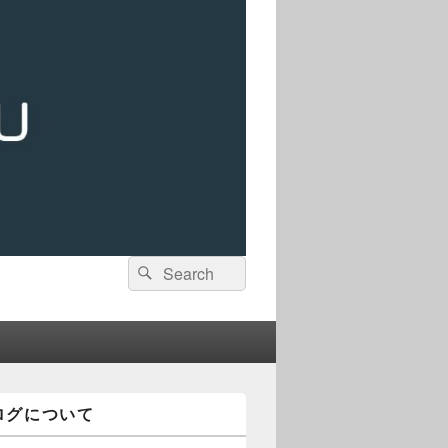
検
検
索:
索
ログについて