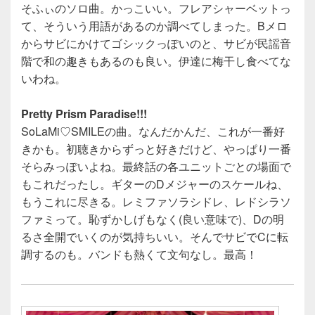
そふぃのソロ曲。かっこいい。フレアシャーベットっ
て、そういう用語があるのか調べてしまった。Bメロ
からサビにかけてゴシックっぽいのと、サビが民謡音
階で和の趣きもあるのも良い。伊達に梅干し食べてな
いわね。
Pretty Prism Paradise!!!
SoLaMi♡SMILEの曲。なんだかんだ、これが一番好
きかも。初聴きからずっと好きだけど、やっぱり一番
そらみっぽいよね。最終話の各ユニットごとの場面で
もこれだったし。ギターのDメジャーのスケールね、
もうこれに尽きる。レミファソラシドレ、レドシラソ
ファミって。恥ずかしげもなく(良い意味で)、Dの明
るさ全開でいくのが気持ちいい。そんでサビでCに転
調するのも。バンドも熱くて文句なし。最高！