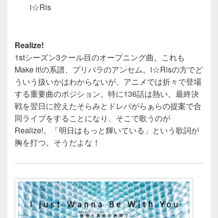
i☆Ris
Realize!
1stシーズン3クール目のオープニング曲。これも
Make it!の系譜、プリパラのアンセム。i☆Risの方でど
ういう扱いかはわからないが、アニメでは折々で登場
する重要曲のポジション。特に136話は熱い。最終決
戦を翌日に控えたそらみとドレパがらぁらの提案で合
同ライブをすることになり、そこで歌うのが
Realize!。「明日はもっと輝いている」という歌詞が
胸を打つ。そうだよな！