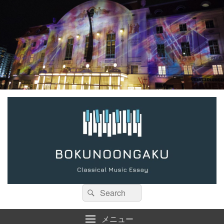
検
検
索:
索
メニュー