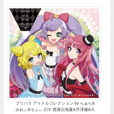
プリパラ アイドルコレクション by らぁら&
みれぃ&そふぃ (CV: 茜屋日海夏&芹澤優&久