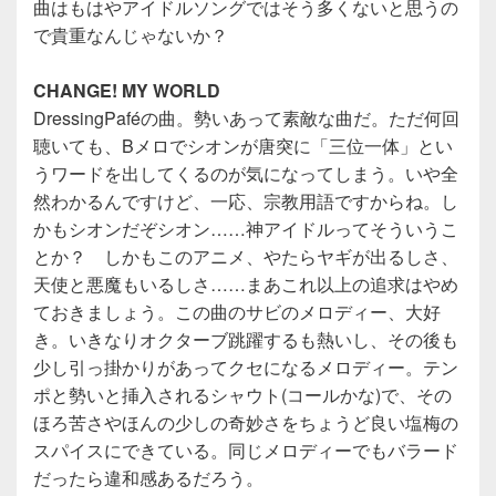
曲はもはやアイドルソングではそう多くないと思うの
で貴重なんじゃないか？
CHANGE! MY WORLD
DressingPaféの曲。勢いあって素敵な曲だ。ただ何回
聴いても、Bメロでシオンが唐突に「三位一体」とい
うワードを出してくるのが気になってしまう。いや全
然わかるんですけど、一応、宗教用語ですからね。し
かもシオンだぞシオン……神アイドルってそういうこ
とか？ しかもこのアニメ、やたらヤギが出るしさ、
天使と悪魔もいるしさ……まあこれ以上の追求はやめ
ておきましょう。この曲のサビのメロディー、大好
き。いきなりオクターブ跳躍するも熱いし、その後も
少し引っ掛かりがあってクセになるメロディー。テン
ポと勢いと挿入されるシャウト(コールかな)で、その
ほろ苦さやほんの少しの奇妙さをちょうど良い塩梅の
スパイスにできている。同じメロディーでもバラード
だったら違和感あるだろう。