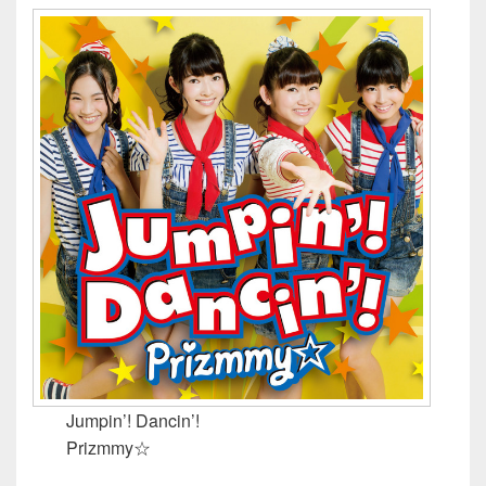
Jumpin’! Dancin’!
Prizmmy☆