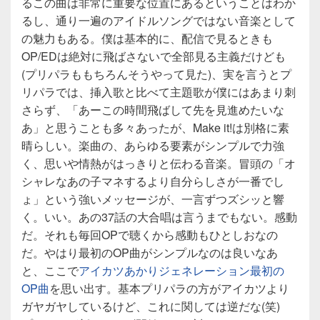
るこの曲は非常に重要な位置にあるということはわか
るし、通り一遍のアイドルソングではない音楽として
の魅力もある。僕は基本的に、配信で見るときも
OP/EDは絶対に飛ばさないで全部見る主義だけども
(プリパラももちろんそうやって見た)、実を言うとプ
リパラでは、挿入歌と比べて主題歌が僕にはあまり刺
さらず、「あーこの時間飛ばして先を見進めたいな
あ」と思うことも多々あったが、Make it!は別格に素
晴らしい。楽曲の、あらゆる要素がシンプルで力強
く、思いや情熱がはっきりと伝わる音楽。冒頭の「オ
シャレなあの子マネするより自分らしさが一番でし
ょ」という強いメッセージが、一言ずつズシッと響
く。いい。あの37話の大合唱は言うまでもない。感動
だ。それも毎回OPで聴くから感動もひとしおなの
だ。やはり最初のOP曲がシンプルなのは良いなあ
と、ここで
アイカツあかりジェネレーション最初の
OP曲
を思い出す。基本プリパラの方がアイカツより
ガヤガヤしているけど、これに関しては逆だな(笑)