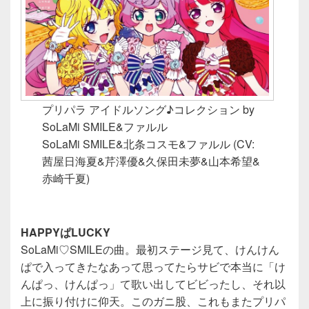
プリパラ アイドルソング♪コレクション by
SoLaMi SMILE&ファルル
SoLaMi SMILE&北条コスモ&ファルル (CV:
茜屋日海夏&芹澤優&久保田未夢&山本希望&
赤崎千夏)
HAPPYぱLUCKY
SoLaMi♡SMILEの曲。最初ステージ見て、けんけん
ぱで入ってきたなあって思ってたらサビで本当に「け
んぱっ、けんぱっ」て歌い出してビビったし、それ以
上に振り付けに仰天。このガニ股、これもまたプリパ