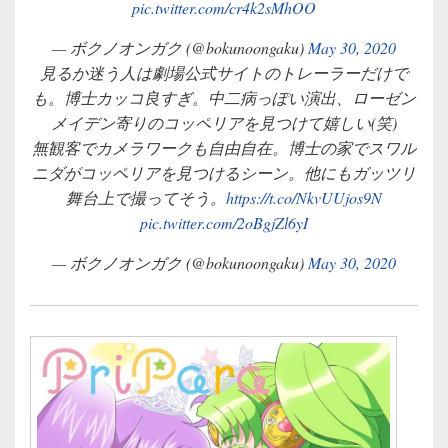
pic.twitter.com/cr4k2sMhOO
— ボクノオンガク (@bokunoongaku)
May 30, 2020
見るか迷う人は劇場公式サイトのトレーラーだけで
も。博士カッコ良すぎ。中二病っぽい演出、ローゼン
メイデン寄りのコッペリアを見つけて嬉しい(笑)
無観客でカメラワークも自由自在。博士の家でスワル
ニダがコッペリアを見つけるシーン。他にもガッツリ
舞台上で撮ってそう。
https://t.co/NkvUUjos9N
pic.twitter.com/2oBgjZl6yI
— ボクノオンガク (@bokunoongaku)
May 30, 2020