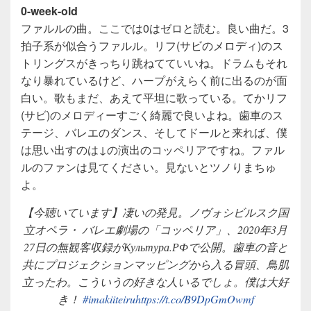
0-week-old
ファルルの曲。ここでは0はゼロと読む。良い曲だ。3
拍子系が似合うファルル。リフ(サビのメロディ)のス
トリングスがきっちり跳ねてていいね。ドラムもそれ
なり暴れているけど、ハープがえらく前に出るのが面
白い。歌もまだ、あえて平坦に歌っている。てかリフ
(サビ)のメロディーすごく綺麗で良いよね。歯車のス
テージ、バレエのダンス、そしてドールと来れば、僕
は思い出すのは↓の演出のコッペリアですね。ファル
ルのファンは見てください。見ないとツノりまちゅ
よ。
【今聴いています】凄いの発見。ノヴォシビルスク国
立オペラ・ バレエ劇場の「コッペリア」、2020年3月
27日の無観客収録がКультура.РФで公開。歯車の音と
共にプロジェクションマッピングから入る冒頭、鳥肌
立ったわ。こういうの好きな人いるでしょ。僕は大好
き！
#imakiiteiru
https://t.co/B9DpGmOwmf