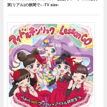
実(リアル)の狭間で~ -TV size-