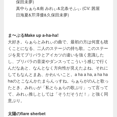
保田未夢)
真中らぁら&南 みれぃ&北条そふぃ (CV: 茜屋
日海夏&芹澤優&久保田未夢)
ま〜ぶるMake up a-ha-ha!
大好き。らぁらとみれぃの曲で、最初の方は何度も聴
くことになる、二人のステージの持ち歌。このステー
ジを見てプリパラとアイカツの違いを強く意識した
し、プリパラの音楽やダンスってこういう感じで行く
んだなあと、なんとなく方向性が見えたよね。それに
してもなんとまあ、かわいいこと。a ha a ha, a ha ha
haのとこなんかたまらんっすね。らぁらがのんと歌っ
たとき、みれぃが「私とらぁらの歌ぷり」って言って
て、みれぃ推しとしては「そうだそうだ！」と強く同
意ぷり。
太陽のflare sherbet