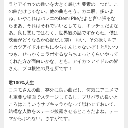
ラとアイカツの違いを大きく感じた要素の一つだ。こ
の曲だけじゃない。他の曲もそう。ガニ股、多いよ
ね。いやこれはバレエのDemi Pliéだよと言い張るな
らまあ、それはそれでいいとしても、キッチュだよな
あ。良し悪しではなく、世界観の話ですからね。僕は
映画がどうなるか心配だよ(笑) おい、その振りをア
イカツアイドルたちにやらすんじゃないぞ！と思いつ
つも、せっかくコラボするならちょっとくらいやって
くれた方が面白いかな、とも。アイカツアイドルの皆
さん、プロ根性の見せ所です！
君100%人生
コスモさんの曲。存外に良い曲だし、何気にアニメで
も重要な場面でステージしてるし、プリパラの良いと
ころはこういうサブキャラかなって思わせておいて、
結構な人数をステージ披露させるところだよね。テー
マからぶれない。さすがです。