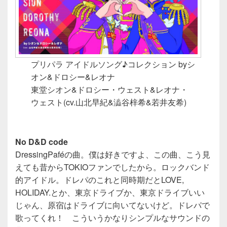
プリパラ アイドルソング♪コレクション byシ
オン&ドロシー&レオナ
東堂シオン&ドロシー・ウェスト&レオナ・
ウェスト(cv.山北早紀&澁谷梓希&若井友希)
No D&D code
DressingPaféの曲。僕は好きですよ、この曲、こう見
えても昔からTOKIOファンでしたから。ロックバンド
的アイドル。ドレパのこれと同時期だとLOVE,
HOLIDAY.とか、東京ドライブか、東京ドライブいい
じゃん、原宿はドライブに向いてないけど。ドレパで
歌ってくれ！ こういうかなりシンプルなサウンドの