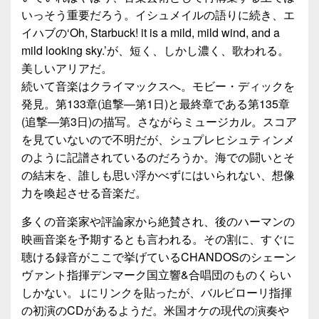
いっそう重要だろう。イシュメイルの語りに続き、エ
イハブの‘Oh, Starbuck! it is a mild, mild wind, and a
mild looking sky.’が、短く、しかし濃く、歌われる。
美しいアリアだ。
続いて音楽はクライマックスへ。モビー・ディックを
発見。第133章(追撃―第1日)と最終章である第135章
(追撃―第3日)の描写。さながらミュージカル。スコア
を見ていないので不明だが、シュプレヒシュティンメ
のように記譜されているのだろうか。海での闘いとそ
の結末を、誰しも思い浮かべずにはいられない、想像
力を喚起させる音楽だ。
多くの音楽家や評論家から絶賛され、後のハーマンの
映画音楽を予期するとも言われる。その割に、すぐに
聴ける録音がここで挙げているCHANDOSのシェーン
ヴァント指揮デンマーク国立響&合唱団のものくらい
しかない。↓にリンクを貼ったが、バルビローリ指揮
の初演のCDがあるようだ。米国オケの現代の演奏や