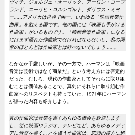
ヴィチ、ジョルジュ・オーリック、アーロン・コープ
ランド、エーリヒ・コルンゴルト、ダリウス・ミヨ
ー……アメリカは世界で唯一、いわゆる「映画音楽作
曲家」を抱える国です。他の国には「映画も手がける
作曲家」がいるものです。「映画音楽作曲家」になる
にはまず優れた作曲家でなければならないし、私の同
僚のほとんどは作曲家とは呼べないでしょう……。
なかなか手厳しいが、その一方で、ハーマンは「映画
音楽は芸術ではなく商業だ」という考え方には否定的
だった。むしろ、現代の作曲家としてそれらに取り組
むことは価値あることで、真剣にそれらに取り組む作
曲家へのリスペクトも持っていた。1971年にハーマン
が語った内容も紹介しよう。
真の作曲家は音楽を書くあらゆる機会を歓迎します
し、逆に映画やラジオ、テレビなど、あらゆるメディ
アに音楽を書くことを嫌う作曲家は、忘却の彼方に追