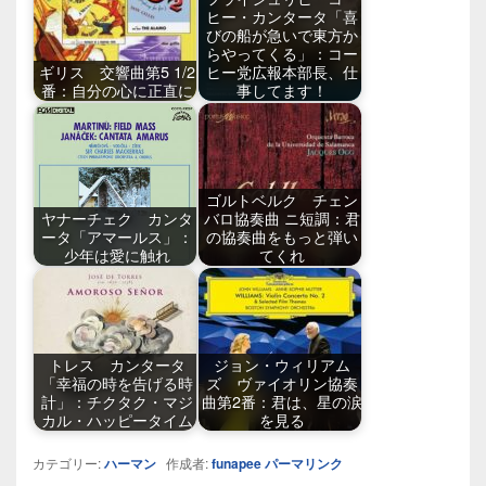
ヒー・カンタータ「喜
びの船が急いで東方か
らやってくる」：コー
ギリス 交響曲第5 1/2
ヒー党広報本部長、仕
番：自分の心に正直に
事してます！
ゴルトベルク チェン
ヤナーチェク カンタ
バロ協奏曲 ニ短調：君
ータ「アマールス」：
の協奏曲をもっと弾い
少年は愛に触れ
てくれ
トレス カンタータ
ジョン・ウィリアム
「幸福の時を告げる時
ズ ヴァイオリン協奏
計」：チクタク・マジ
曲第2番：君は、星の涙
カル・ハッピータイム
を見る
カテゴリー:
ハーマン
作成者:
funapee
パーマリンク