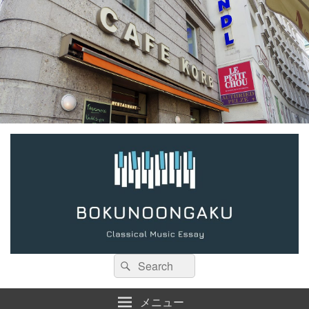
検
検
索:
索
メニュー