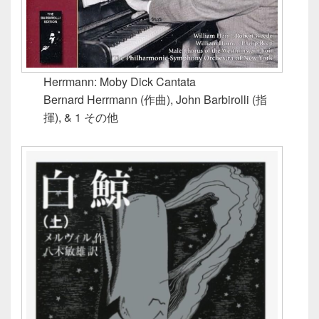
Herrmann: Moby Dick Cantata
Bernard Herrmann (作曲), John Barbirolli (指
揮), & 1 その他