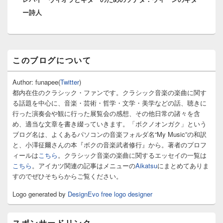
シ
ー詩人
投
ョ
稿:
ン
メ
このブログについて
イ
ン
サ
Author: funapee(
Twitter
)
イ
都内在住のクラシック・ファンです。クラシック音楽の楽曲に関す
ド
る話題を中心に、音楽・芸術・哲学・文学・美学などの話、聴きに
バ
行った演奏会や観に行った展覧会の感想、その他日常の諸々を含
ー
め、適当な文章を書き綴っていきます。「ボクノオンガク」という
ウ
ィ
ブログ名は、よくあるパソコンの音楽フォルダ名“My Music”の和訳
ジ
と、小澤征爾さんの本『ボクの音楽武者修行』から。著者のプロフ
ェ
ィールは
こちら
。クラシック音楽の楽曲に関するエッセイの一覧は
ッ
こちら
。アイカツ関連の記事はメニューの
Aikatsu
にまとめてありま
ト
すのでぜひそちらからご覧ください。
エ
リ
Logo generated by
DesignEvo free logo designer
ア
スポンサードリンク