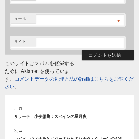
メール
*
サイト
このサイトはスパムを低減する
ために Akismet を使っていま
す。
コメントデータの処理方法の詳細はこちらをご覧くだ
さい
。
投
稿
前
←
前
ナ
サラーテ 小夜想曲：スペインの星月夜
の
ビ
投
ゲ
次
次
→
稿:
ー
レバイ ヴィオラとギターのためのソナタ：ウィーンのギタ
の