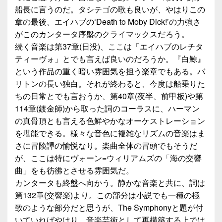
船長に言うのだ。タシテゴの歌も良いが、やはりこの
章の最後、エイハブの‘Death to Moby Dick!’の力強さ
がこのカンタータ序盤のクライマックスだろう。
続く音楽は第37章(日没)、ここは「エイハブのレチタ
ティーヴォ」とでも言えば良いのだろうか。『白鯨』
という作品の重く暗い雰囲気を担う楽章でもある。バ
リトンの長い独白。それが終わると、今度は船乗りた
ちの日常とでも言おうか、第40章(夜半、前甲板)や第
114章(鍍金師)から取った詞のコーラスに、ハーマン
の真骨頂とも言える色鮮やかなオーケストレーション
を堪能できる。様々な音色に複雑なリズムの音楽はま
さに冒険譚の愉悦なり。楽曲全体の冒頭でもそうだ
が、ここは特にヴォーン=ウィリアムズの「海の交響
曲」をも彷彿とさせる雰囲気だ。
カンタータも終盤へ向かう。静かな音楽と共に、詞は
第132章(交響楽)より。この部分は小説でも一種の極
致のような部分だと思うが、The Symphonyと題が付
いていればやはり、音楽芸術として再構築する上では