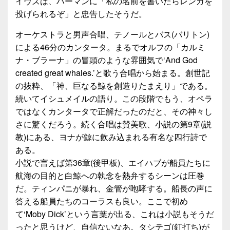
イヴズは、ハーマンに「私の名前を書いたらレンガを
投げられるぞ」と忠告したそうだ。
オーケストラと男声合唱、テノールとバス(バリトン)
による46分のカンタータ。まるでオルフの「カルミ
ナ・ブラーナ」の冒頭のような雰囲気で‘And God
created great whales.’と歌う合唱から始まる。創世記
の抜粋、「神、巨なる鯨を創造りたまえり」である。
続いてイシュメイルの語り。この段階でもう、オペラ
ではなくカンタータで正解だったのだと、その神々し
さに驚くだろう。続く合唱は賛美歌、小説の第9章(説
教)にある、ヨナが鯨に飲み込まれる有名な四行詩で
ある。
小説で言えば第36章(後甲板)、エイハブが船員たちに
航海の目的と白鯨への執念を熱弁するシーンは圧巻
だ。ティンパニが暴れ、金管が咆哮する。船長の声に
答える船員たちのコーラスも良い。ここで初め
て‘Moby Dick’という言葉が出る、これは小説もそうだ
ったと思うけど、自信ないなあ。タシテゴ(釘打ち)が