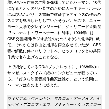
幼い頃から作曲の才能を発揮していたハーマン。10代
になるとオケのリハ見学のためにカーネギー・ホール
に忍び込んだり、図書館で敬愛するアイヴズの作品の
スコアを勉強したりしていたそうだ。その後、ニュー
ヨーク大学でグレインジャーに、ジュリアード音楽院
でベルナルト・ワーヘナールに師事。1934年には
CBS交響楽団(ラジオ放送のためのオケ)の指揮者に就
任。それからは作曲と指揮を両立させていたが、CBS
響の解散に伴いハリウッドへ。ヒッチコックとの共同
作業で名を上げることとなる。
上で紹介しているCDのブックレットに、1968年のロ
サンゼルス・タイムズ紙のインタビューが載ってい
る。「好きな映画音楽作曲家は誰か」という質問に、
ハーマンは次のように答えた。
ウィリアム・ウォルトン、マルコム・アーノルド、セ
ルゲイ・プロコフィエフ、ドミトリー・ショスタコー