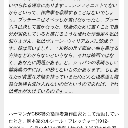
いやられる運命にあります……シンフォニストでない
からといって、作曲家を非難することはないでしょ
う。プッチーニはオペラしか書けなかったし、ブラー
ムスは決して書かなった。映画のために書くことで自
分が劣化していると感じるような優れた作曲家を私は
知りません。私はヴォーン=ウィリアムズに賛成で
す。彼は言いました、「30秒の尺で面白い曲を書ける
方法などわからないというなら、それは映画ではな
く、あなたに問題がある」と。ショパンの素晴らしい
前奏曲の中には、30秒もないものがあります。もしあ
なたが貴重な才能を持っているためどんな境界線も厳
格な規律も受け入れないのだというのであれば、それ
は何かが欠けているのです……。
ハーマンがCBS響の指揮者兼作曲家として活動してい
たとき、脚本家のルシール・フレッチャー(1912-
2000)に、自身の小説の登場人物である米国の作曲家