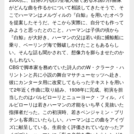
がどんな曲を作るかについて相談してきたそうで、そ
こでハーマンはメルヴィルの『白鯨』を用いたオペラ
を提案したそうだ。そこから実際に、自分でも作って
みようと思ったとのこと。ハーマンは子供の頃から
『白鯨』が大好き。ハーマンの父は若い頃に捕鯨船に
乗り、ベーリング海で難破しかけたこともあるらし
い。そんな話も聞かされて、想像力を膨らませたのか
もしれない。
CBSで脚本家を務めていた詩人ののW・クラーク・ハ
リントンと共に小説の舞台マサチューセッツへ赴き、
彼にカンタータ用に改変してもらったテキストを用い
て2年近く作曲に取り組み、1938年に完成。初演を担
当したのはバルビローリとニューヨーク・フィル。バ
ルビローリは若きハーマンの才能をいち早く見抜いた
指揮者だった。この初演時、若きベンジャミン・ブリ
テンも客席にいたらしい。ハーマンはこの曲をアイヴ
ズに献呈している。生前全く評価されていなかったア